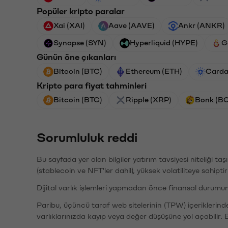
Popüler kripto paralar
Xai (XAI)
Aave (AAVE)
Ankr (ANKR)
Synapse (SYN)
Hyperliquid (HYPE)
G
Günün öne çıkanları
Bitcoin (BTC)
Ethereum (ETH)
Carda
Kripto para fiyat tahminleri
Bitcoin (BTC)
Ripple (XRP)
Bonk (B
Sorumluluk reddi
Bu sayfada yer alan bilgiler yatırım tavsiyesi niteliği ta
(stablecoin ve NFT'ler dahil), yüksek volatiliteye sahipti
Dijital varlık işlemleri yapmadan önce finansal durumu
Paribu, üçüncü taraf web sitelerinin (TPW) içeriklerin
varlıklarınızda kayıp veya değer düşüşüne yol açabilir. 