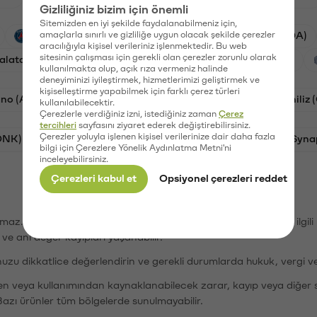
Gizliliğiniz bizim için önemli
Sitemizden en iyi şekilde faydalanabilmeniz için,
PSG (PSG)
amaçlarla sınırlı ve gizliliğe uygun olacak şekilde çerezler
Waves (WAVES)
Cardano (ADA)
aracılığıyla kişisel verileriniz işlenmektedir. Bu web
sitesinin çalışması için gerekli olan çerezler zorunlu olarak
alatasaray (GAL)
Ethereum (ETH)
Orchid (OXT)
kullanılmakta olup, açık rıza vermeniz halinde
deneyiminizi iyileştirmek, hizmetlerimizi geliştirmek ve
kişiselleştirme yapabilmek için farklı çerez türleri
no (ADA)
Dogecoin (DOGE)
Bat (BAT)
Chiliz
kullanılabilecektir.
Çerezlerle verdiğiniz izni, istediğiniz zaman
Çerez
tercihleri
sayfasını ziyaret ederek değiştirebilirsiniz.
Çerezler yoluyla işlenen kişisel verilerinize dair daha fazla
ONK)
Ethereum (ETH)
Avalanche (AVAX)
Syna
bilgi için Çerezlere Yönelik Aydınlatma Metni'ni
inceleyebilirsiniz.
Çerezleri kabul et
Opsiyonel çerezleri reddet
şımaz. Paribu, dijital varlıkların alım-satımı veya saklanmasıyla ilgi
r ve ani değer kayıpları yaşanabilir.
nuzu dikkatlice değerlendirin ve gerekli durumlarda hukuk, vergi v
den veya kullanımından kaynaklanabilecek zarar, kayıp veya diğer 
Bazı ürünler tüm bölgelerde sunulmayabilir.