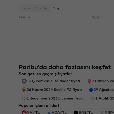
1 gün
1 hafta
1 ay
Tarih
Açılış
Paribu'da daha fazlasını keşfet
Son gezilen geçmiş fiyatlar
13 Şubat 2025 Balancer fiyatı
7 Haziran 2
26 Kasım 2024 Sevilla FC fiyatı
29 Ağustos
1 december 2023 Livepeer fiyatı
1 Aralık 2
Popüler işlem çiftleri
XAI/TL
ADA/TL
SYN/TL
XRP