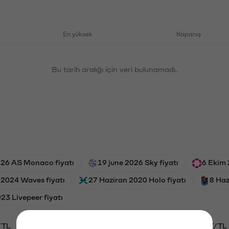
En yüksek
Kapanış
Bu tarih aralığı için veri bulunamadı.
026 AS Monaco fiyatı
19 june 2026 Sky fiyatı
6 Ekim 
 2024 Waves fiyatı
27 Haziran 2020 Holo fiyatı
8 Haz
023 Livepeer fiyatı
/TL
HYPE/TL
GAL/TL
BTC/TL
OXT/TL