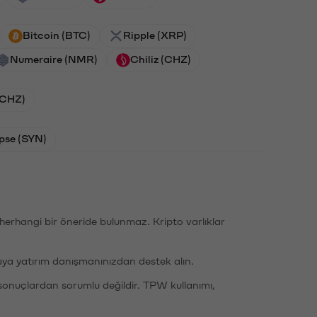
Bitcoin (BTC)
Ripple (XRP)
Numeraire (NMR)
Chiliz (CHZ)
 (CHZ)
pse (SYN)
li herhangi bir öneride bulunmaz. Kripto varlıklar
eya yatırım danışmanınızdan destek alın.
sonuçlardan sorumlu değildir. TPW kullanımı,