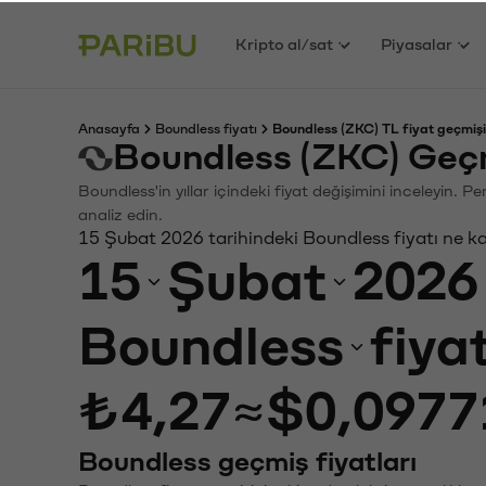
Kripto al/sat
Piyasalar
Anasayfa
Boundless fiyatı
Boundless (ZKC) TL fiyat geçmişi
Boundless (ZKC) Geçm
Boundless'in yıllar içindeki fiyat değişimini inceleyin. 
analiz edin.
15 Şubat 2026 tarihindeki Boundless fiyatı ne k
15
Şubat
2026
Boundless
fiya
₺4,27
≈
$0,0977
Boundless geçmiş fiyatları