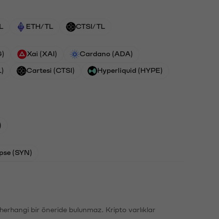
L
ETH/TL
CTSI/TL
G)
Xai (XAI)
Cardano (ADA)
L)
Cartesi (CTSI)
Hyperliquid (HYPE)
)
pse (SYN)
li herhangi bir öneride bulunmaz. Kripto varlıklar