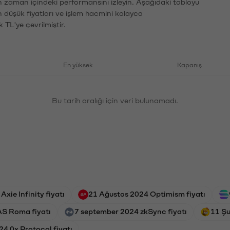
ın zaman içindeki performansını izleyin. Aşağıdaki tabloyu
n düşük fiyatları ve işlem hacmini kolayca
 TL'ye çevrilmiştir.
En yüksek
Kapanış
Bu tarih aralığı için veri bulunamadı.
xie Infinity fiyatı
21 Ağustos 2024 Optimism fiyatı
AS Roma fiyatı
7 september 2024 zkSync fiyatı
11 Şu
4 0x Protocol fiyatı