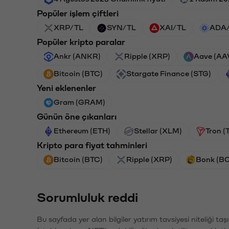
Popüler işlem çiftleri
XRP/TL
SYN/TL
XAI/TL
ADA
Popüler kripto paralar
Ankr (ANKR)
Ripple (XRP)
Aave (AA
Bitcoin (BTC)
Stargate Finance (STG)
Yeni eklenenler
Gram (GRAM)
Günün öne çıkanları
Ethereum (ETH)
Stellar (XLM)
Tron (
Kripto para fiyat tahminleri
Bitcoin (BTC)
Ripple (XRP)
Bonk (B
Sorumluluk reddi
Bu sayfada yer alan bilgiler yatırım tavsiyesi niteliği ta