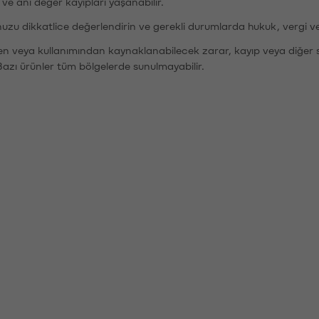
r ve ani değer kayıpları yaşanabilir.
nuzu dikkatlice değerlendirin ve gerekli durumlarda hukuk, vergi v
den veya kullanımından kaynaklanabilecek zarar, kayıp veya diğer 
Bazı ürünler tüm bölgelerde sunulmayabilir.