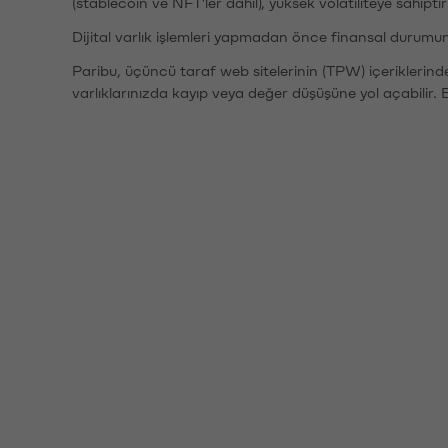
(stablecoin ve NFT'ler dahil), yüksek volatiliteye sahipti
Dijital varlık işlemleri yapmadan önce finansal durumu
Paribu, üçüncü taraf web sitelerinin (TPW) içeriklerin
varlıklarınızda kayıp veya değer düşüşüne yol açabilir. 