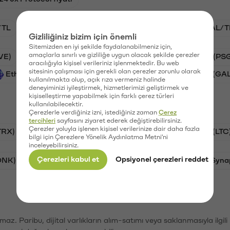
/TL
STG/TL
BTC/TL
VANRY/TL
GAL/T
Gizliliğiniz bizim için önemli
Sitemizden en iyi şekilde faydalanabilmeniz için,
amaçlarla sınırlı ve gizliliğe uygun olacak şekilde çerezler
VE)
Synapse (SYN)
Waves (WAVES)
PSG (PS
aracılığıyla kişisel verileriniz işlenmektedir. Bu web
sitesinin çalışması için gerekli olan çerezler zorunlu olarak
Ethereum (ETH)
Vanar (VANRY)
Galatasaray (GA
kullanılmakta olup, açık rıza vermeniz halinde
deneyiminizi iyileştirmek, hizmetlerimizi geliştirmek ve
kişiselleştirme yapabilmek için farklı çerez türleri
kullanılabilecektir.
Çerezlerle verdiğiniz izni, istediğiniz zaman
Çerez
tercihleri
sayfasını ziyaret ederek değiştirebilirsiniz.
Çerezler yoluyla işlenen kişisel verilerinize dair daha fazla
TRX)
Bitcoin (BTC)
Ripple (XRP)
Litecoin (LTC
bilgi için Çerezlere Yönelik Aydınlatma Metni'ni
inceleyebilirsiniz.
Çerezleri kabul et
Opsiyonel çerezleri reddet
ONK)
Ethereum (ETH)
Avalanche (AVAX)
Syna
şımaz. Paribu, dijital varlıkların alım-satımı veya saklanmasıyla ilgi