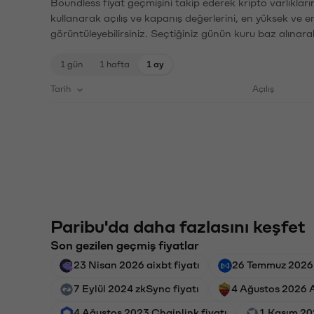
Boundless fiyat geçmişini takip ederek kripto varlıklar
kullanarak açılış ve kapanış değerlerini, en yüksek ve e
görüntüleyebilirsiniz. Seçtiğiniz günün kuru baz alınarak
1 gün
1 hafta
1 ay
Tarih
Açılış
Paribu'da daha fazlasını keşfet
Son gezilen geçmiş fiyatlar
23 Nisan 2026 aixbt fiyatı
26 Temmuz 2026 A
7 Eylül 2024 zkSync fiyatı
4 Ağustos 2026 
4 Ağustos 2023 Chainlink fiyatı
1 Kasım 202