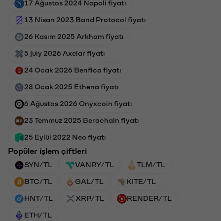
17 Ağustos 2024 Napoli fiyatı
13 Nisan 2023 Band Protocol fiyatı
26 Kasım 2025 Arkham fiyatı
5 july 2026 Axelar fiyatı
24 Ocak 2026 Benfica fiyatı
28 Ocak 2025 Ethena fiyatı
6 Ağustos 2026 Onyxcoin fiyatı
23 Temmuz 2025 Berachain fiyatı
25 Eylül 2022 Neo fiyatı
Popüler işlem çiftleri
SYN/TL
VANRY/TL
TLM/TL
BTC/TL
GAL/TL
KITE/TL
HNT/TL
XRP/TL
RENDER/TL
ETH/TL