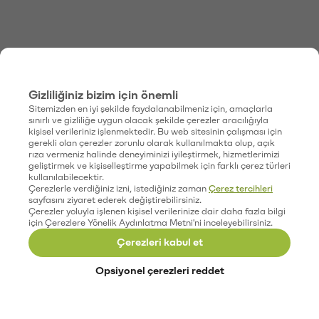
Gizliliğiniz bizim için önemli
Sitemizden en iyi şekilde faydalanabilmeniz için, amaçlarla
sınırlı ve gizliliğe uygun olacak şekilde çerezler aracılığıyla
kişisel verileriniz işlenmektedir. Bu web sitesinin çalışması için
gerekli olan çerezler zorunlu olarak kullanılmakta olup, açık
rıza vermeniz halinde deneyiminizi iyileştirmek, hizmetlerimizi
geliştirmek ve kişiselleştirme yapabilmek için farklı çerez türleri
kullanılabilecektir.
Çerezlerle verdiğiniz izni, istediğiniz zaman
Çerez tercihleri
sayfasını ziyaret ederek değiştirebilirsiniz.
Çerezler yoluyla işlenen kişisel verilerinize dair daha fazla bilgi
için Çerezlere Yönelik Aydınlatma Metni'ni inceleyebilirsiniz.
Çerezleri kabul et
Opsiyonel çerezleri reddet