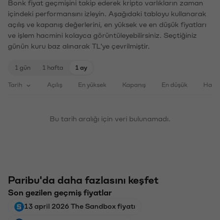
Bonk fiyat geçmişini takip ederek kripto varlıkların zaman
içindeki performansını izleyin. Aşağıdaki tabloyu kullanarak
açılış ve kapanış değerlerini, en yüksek ve en düşük fiyatları
ve işlem hacmini kolayca görüntüleyebilirsiniz. Seçtiğiniz
günün kuru baz alınarak TL'ye çevrilmiştir.
1 gün
1 hafta
1 ay
Tarih
Açılış
En yüksek
Kapanış
En düşük
Haci
Bu tarih aralığı için veri bulunamadı.
Paribu'da daha fazlasını keşfet
Son gezilen geçmiş fiyatlar
13 april 2026 The Sandbox fiyatı