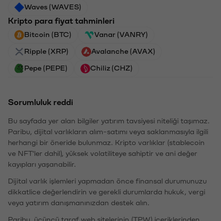
Waves (WAVES)
Kripto para fiyat tahminleri
Bitcoin (BTC)
Vanar (VANRY)
Ripple (XRP)
Avalanche (AVAX)
Pepe (PEPE)
Chiliz (CHZ)
Sorumluluk reddi
Bu sayfada yer alan bilgiler yatırım tavsiyesi niteliği taşımaz.
Paribu, dijital varlıkların alım-satımı veya saklanmasıyla ilgili
herhangi bir öneride bulunmaz. Kripto varlıklar (stablecoin
ve NFT'ler dahil), yüksek volatiliteye sahiptir ve ani değer
kayıpları yaşanabilir.
Dijital varlık işlemleri yapmadan önce finansal durumunuzu
dikkatlice değerlendirin ve gerekli durumlarda hukuk, vergi
veya yatırım danışmanınızdan destek alın.
Paribu, üçüncü taraf web sitelerinin (TPW) içeriklerinden