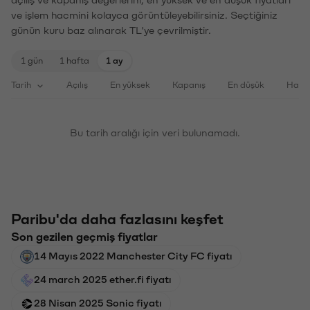
ve işlem hacmini kolayca görüntüleyebilirsiniz. Seçtiğiniz
günün kuru baz alınarak TL'ye çevrilmiştir.
1 gün
1 hafta
1 ay
Tarih
Açılış
En yüksek
Kapanış
En düşük
Haci
Bu tarih aralığı için veri bulunamadı.
Paribu'da daha fazlasını keşfet
Son gezilen geçmiş fiyatlar
14 Mayıs 2022 Manchester City FC fiyatı
24 march 2025 ether.fi fiyatı
28 Nisan 2025 Sonic fiyatı