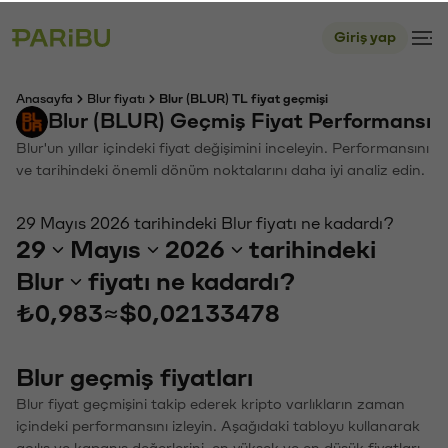
Giriş yap
Anasayfa
Blur fiyatı
Blur (BLUR) TL fiyat geçmişi
Blur (BLUR) Geçmiş Fiyat Performansı
Blur'un yıllar içindeki fiyat değişimini inceleyin. Performansını
ve tarihindeki önemli dönüm noktalarını daha iyi analiz edin.
29 Mayıs 2026 tarihindeki Blur fiyatı ne kadardı?
29
Mayıs
2026
tarihindeki
Blur
fiyatı ne kadardı?
₺0,983
≈
$0,02133478
Blur geçmiş fiyatları
Blur fiyat geçmişini takip ederek kripto varlıkların zaman
içindeki performansını izleyin. Aşağıdaki tabloyu kullanarak
açılış ve kapanış değerlerini, en yüksek ve en düşük fiyatları