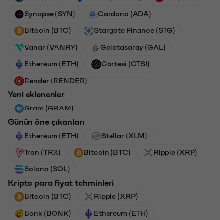
Synapse (SYN)
Cardano (ADA)
Bitcoin (BTC)
Stargate Finance (STG)
Vanar (VANRY)
Galatasaray (GAL)
Ethereum (ETH)
Cartesi (CTSI)
Render (RENDER)
Yeni eklenenler
Gram (GRAM)
Günün öne çıkanları
Ethereum (ETH)
Stellar (XLM)
Tron (TRX)
Bitcoin (BTC)
Ripple (XRP)
Solana (SOL)
Kripto para fiyat tahminleri
Bitcoin (BTC)
Ripple (XRP)
Bonk (BONK)
Ethereum (ETH)