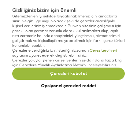
Gizliliğiniz bizim için önemli
Sitemizden en iyi şekilde faydalanabilmeniz için, amaçlarla
sınırlı ve gizliliğe uygun olacak şekilde çerezler aracılığıyla
kişisel verileriniz işlenmektedir. Bu web sitesinin çalışması için
gerekli olan çerezler zorunlu olarak kullanılmakta olup, açık
rıza vermeniz halinde deneyiminizi iyileştirmek, hizmetlerimizi
geliştirmek ve kişiselleştirme yapabilmek için farklı çerez türleri
kullanılabilecektir.
Çerezlerle verdiğiniz izni, istediğiniz zaman
Çerez tercihleri
sayfasını ziyaret ederek değiştirebilirsiniz.
Çerezler yoluyla işlenen kişisel verilerinize dair daha fazla bilgi
için Çerezlere Yönelik Aydınlatma Metni'ni inceleyebilirsiniz.
Çerezleri kabul et
Opsiyonel çerezleri reddet
Paribu’yu keşfet
Eğitimler