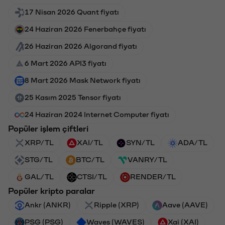
17 Nisan 2026 Quant fiyatı
24 Haziran 2026 Fenerbahçe fiyatı
26 Haziran 2026 Algorand fiyatı
6 Mart 2026 API3 fiyatı
8 Mart 2026 Mask Network fiyatı
25 Kasım 2025 Tensor fiyatı
24 Haziran 2024 Internet Computer fiyatı
Popüler işlem çiftleri
XRP/TL
XAI/TL
SYN/TL
ADA/TL
STG/TL
BTC/TL
VANRY/TL
GAL/TL
CTSI/TL
RENDER/TL
Popüler kripto paralar
Ankr (ANKR)
Ripple (XRP)
Aave (AAVE)
PSG (PSG)
Waves (WAVES)
Xai (XAI)