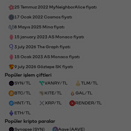
25 Temmuz 2022 MyNeighborAlice fiyatı
17 Ocak 2022 Cosmos fiyatı
8 Mayıs 2025 Mina fiyatı
15 january 2023 AS Monaco fiyatı
3 july 2026 The Graph fiyatı
15 Ocak 2023 AS Monaco fiyatı
9 july 2026 Göztepe SK fiyatı
Popüler işlem çiftleri
SYN/TL
VANRY/TL
TLM/TL
BTC/TL
KITE/TL
GAL/TL
HNT/TL
XRP/TL
RENDER/TL
ETH/TL
Popüler kripto paralar
Synapse (SYN)
Aave (AAVE)