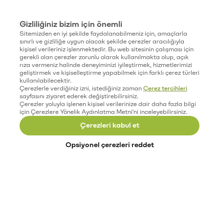
Gizliliğiniz bizim için önemli
Sitemizden en iyi şekilde faydalanabilmeniz için, amaçlarla
sınırlı ve gizliliğe uygun olacak şekilde çerezler aracılığıyla
kişisel verileriniz işlenmektedir. Bu web sitesinin çalışması için
gerekli olan çerezler zorunlu olarak kullanılmakta olup, açık
rıza vermeniz halinde deneyiminizi iyileştirmek, hizmetlerimizi
geliştirmek ve kişiselleştirme yapabilmek için farklı çerez türleri
kullanılabilecektir.
Çerezlerle verdiğiniz izni, istediğiniz zaman
Çerez tercihleri
sayfasını ziyaret ederek değiştirebilirsiniz.
Çerezler yoluyla işlenen kişisel verilerinize dair daha fazla bilgi
için Çerezlere Yönelik Aydınlatma Metni'ni inceleyebilirsiniz.
Çerezleri kabul et
Opsiyonel çerezleri reddet
Paribu’yu keşfet