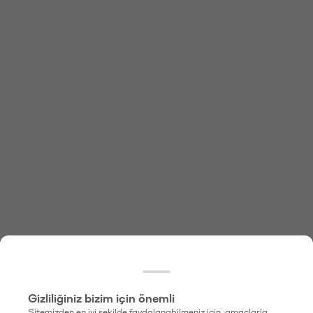
Gizliliğiniz bizim için önemli
Sitemizden en iyi şekilde faydalanabilmeniz için, amaçlarla