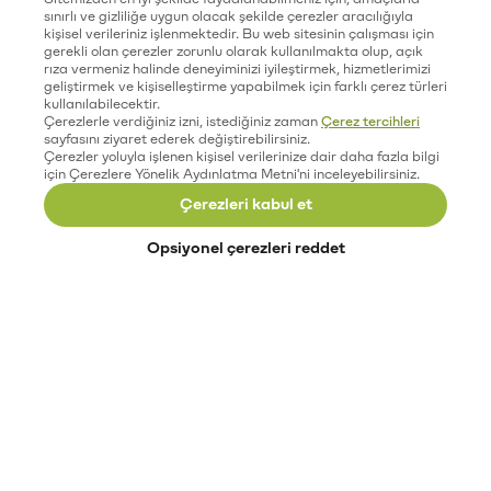
sınırlı ve gizliliğe uygun olacak şekilde çerezler aracılığıyla
kişisel verileriniz işlenmektedir. Bu web sitesinin çalışması için
gerekli olan çerezler zorunlu olarak kullanılmakta olup, açık
rıza vermeniz halinde deneyiminizi iyileştirmek, hizmetlerimizi
geliştirmek ve kişiselleştirme yapabilmek için farklı çerez türleri
kullanılabilecektir.
Çerezlerle verdiğiniz izni, istediğiniz zaman
Çerez tercihleri
sayfasını ziyaret ederek değiştirebilirsiniz.
Çerezler yoluyla işlenen kişisel verilerinize dair daha fazla bilgi
için Çerezlere Yönelik Aydınlatma Metni'ni inceleyebilirsiniz.
Çerezleri kabul et
Opsiyonel çerezleri reddet
Paribu’yu keşfet
Eğitimler
Etkinlikler
Açık pozisyonlar
Paribu sistem durumu