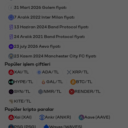
31 Mart 2026 Golem fiyatı
7 Aralık 2022 Inter Milan fiyatı
13 Haziran 2024 Band Protocol fiyatı
24 Aralık 2021 Band Protocol fiyatı
23 july 2026 Aevo fiyatı
23 Kasım 2024 Manchester City FC fiyatı
Popüler işlem çiftleri
XAI/TL
ADA/TL
XRP/TL
HYPE/TL
GAL/TL
BTC/TL
SYN/TL
NMR/TL
RENDER/TL
KITE/TL
Popüler kripto paralar
Xai (XAI)
Ankr (ANKR)
Aave (AAVE)
PSG (PSG)
Waves (WAVES)