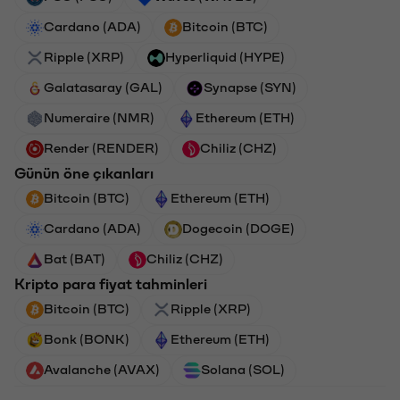
Cardano (ADA)
Bitcoin (BTC)
Ripple (XRP)
Hyperliquid (HYPE)
Galatasaray (GAL)
Synapse (SYN)
Numeraire (NMR)
Ethereum (ETH)
Render (RENDER)
Chiliz (CHZ)
Günün öne çıkanları
Bitcoin (BTC)
Ethereum (ETH)
Cardano (ADA)
Dogecoin (DOGE)
Bat (BAT)
Chiliz (CHZ)
Kripto para fiyat tahminleri
Bitcoin (BTC)
Ripple (XRP)
Bonk (BONK)
Ethereum (ETH)
Avalanche (AVAX)
Solana (SOL)