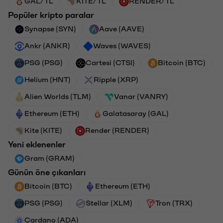
GAL/TL
KITE/TL
RENDER/TL
Popüler kripto paralar
Synapse (SYN)
Aave (AAVE)
Ankr (ANKR)
Waves (WAVES)
PSG (PSG)
Cartesi (CTSI)
Bitcoin (BTC)
Helium (HNT)
Ripple (XRP)
Alien Worlds (TLM)
Vanar (VANRY)
Ethereum (ETH)
Galatasaray (GAL)
Kite (KITE)
Render (RENDER)
Yeni eklenenler
Gram (GRAM)
Günün öne çıkanları
Bitcoin (BTC)
Ethereum (ETH)
PSG (PSG)
Stellar (XLM)
Tron (TRX)
Cardano (ADA)