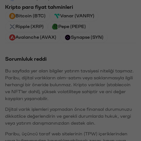
Kripto para fiyat tahminleri
Bitcoin (BTC)
Vanar (VANRY)
Ripple (XRP)
Pepe (PEPE)
Avalanche (AVAX)
Synapse (SYN)
Sorumluluk reddi
Bu sayfada yer alan bilgiler yatırım tavsiyesi niteliği taşımaz.
Paribu, dijital varlıkların alım-satımı veya saklanmasıyla ilgili
herhangi bir öneride bulunmaz. Kripto varlıklar (stablecoin
ve NFT'ler dahil), yüksek volatiliteye sahiptir ve ani değer
kayıpları yaşanabilir.
Dijital varlık işlemleri yapmadan önce finansal durumunuzu
dikkatlice değerlendirin ve gerekli durumlarda hukuk, vergi
veya yatırım danışmanınızdan destek alın.
Paribu, üçüncü taraf web sitelerinin (TPW) içeriklerinden
veya kullanımından kaynaklanabilecek zarar, kayıp veya