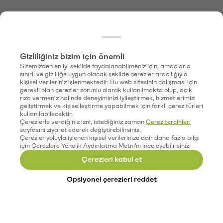
Gizliliğiniz bizim için önemli
Sitemizden en iyi şekilde faydalanabilmeniz için, amaçlarla
sınırlı ve gizliliğe uygun olacak şekilde çerezler aracılığıyla
kişisel verileriniz işlenmektedir. Bu web sitesinin çalışması için
gerekli olan çerezler zorunlu olarak kullanılmakta olup, açık
rıza vermeniz halinde deneyiminizi iyileştirmek, hizmetlerimizi
geliştirmek ve kişiselleştirme yapabilmek için farklı çerez türleri
kullanılabilecektir.
Çerezlerle verdiğiniz izni, istediğiniz zaman
Çerez tercihleri
sayfasını ziyaret ederek değiştirebilirsiniz.
Çerezler yoluyla işlenen kişisel verilerinize dair daha fazla bilgi
için Çerezlere Yönelik Aydınlatma Metni'ni inceleyebilirsiniz.
Çerezleri kabul et
Opsiyonel çerezleri reddet