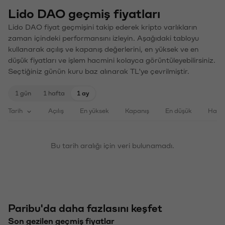
Lido DAO geçmiş fiyatları
Lido DAO fiyat geçmişini takip ederek kripto varlıkların
zaman içindeki performansını izleyin. Aşağıdaki tabloyu
kullanarak açılış ve kapanış değerlerini, en yüksek ve en
düşük fiyatları ve işlem hacmini kolayca görüntüleyebilirsiniz.
Seçtiğiniz günün kuru baz alınarak TL'ye çevrilmiştir.
1 gün
1 hafta
1 ay
Tarih
Açılış
En yüksek
Kapanış
En düşük
Haci
Bu tarih aralığı için veri bulunamadı.
Paribu'da daha fazlasını keşfet
Son gezilen geçmiş fiyatlar