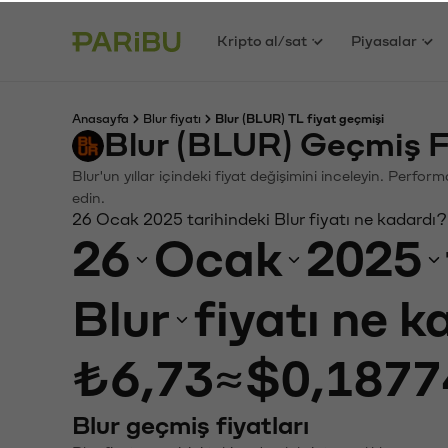
Kripto al/sat
Piyasalar
Anasayfa
Blur fiyatı
Blur (BLUR) TL fiyat geçmişi
Blur (BLUR) Geçmiş F
Blur'un yıllar içindeki fiyat değişimini inceleyin. Perfo
edin.
26 Ocak 2025 tarihindeki Blur fiyatı ne kadardı?
26
Ocak
2025
Blur
fiyatı ne 
₺6,73
≈
$0,1877
Blur geçmiş fiyatları