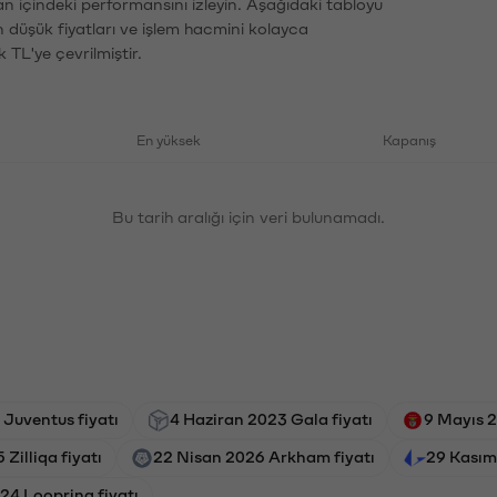
an içindeki performansını izleyin. Aşağıdaki tabloyu
n düşük fiyatları ve işlem hacmini kolayca
 TL'ye çevrilmiştir.
En yüksek
Kapanış
Bu tarih aralığı için veri bulunamadı.
Juventus fiyatı
4 Haziran 2023 Gala fiyatı
9 Mayıs 2
Zilliqa fiyatı
22 Nisan 2026 Arkham fiyatı
29 Kasım
24 Loopring fiyatı