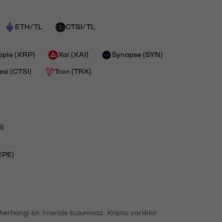
ETH/TL
CTSI/TL
pple (XRP)
Xai (XAI)
Synapse (SYN)
esi (CTSI)
Tron (TRX)
)
EPE)
li herhangi bir öneride bulunmaz. Kripto varlıklar