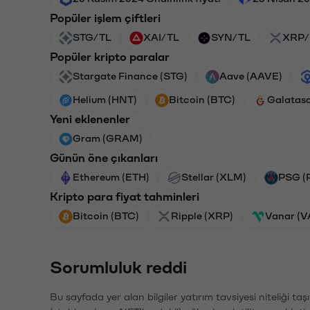
Popüler işlem çiftleri
STG/TL
XAI/TL
SYN/TL
XRP/
Popüler kripto paralar
Stargate Finance (STG)
Aave (AAVE)
Helium (HNT)
Bitcoin (BTC)
Galatas
Yeni eklenenler
Gram (GRAM)
Günün öne çıkanları
Ethereum (ETH)
Stellar (XLM)
PSG (
Kripto para fiyat tahminleri
Bitcoin (BTC)
Ripple (XRP)
Vanar (
Sorumluluk reddi
Bu sayfada yer alan bilgiler yatırım tavsiyesi niteliği ta