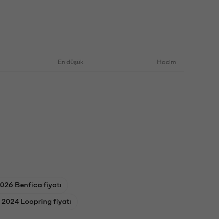
En düşük
Hacim
026 Benfica fiyatı
 2024 Loopring fiyatı