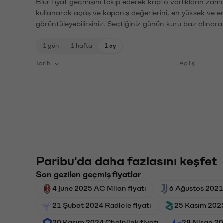
Blur fiyat geçmişini takip ederek kripto varlıkların zam
kullanarak açılış ve kapanış değerlerini, en yüksek ve e
görüntüleyebilirsiniz. Seçtiğiniz günün kuru baz alınarak
1 gün
1 hafta
1 ay
Tarih
Açılış
Paribu'da daha fazlasını keşfet
Son gezilen geçmiş fiyatlar
4 june 2025 AC Milan fiyatı
6 Ağustos 2021 
21 Şubat 2024 Radicle fiyatı
25 Kasım 2025 
20 Kasım 2024 Chainlink fiyatı
28 Nisan 20