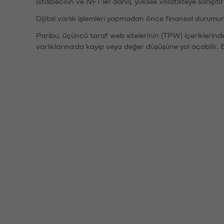
(stablecoin ve NFT'ler dahil), yüksek volatiliteye sahipti
Dijital varlık işlemleri yapmadan önce finansal durumu
Paribu, üçüncü taraf web sitelerinin (TPW) içeriklerin
varlıklarınızda kayıp veya değer düşüşüne yol açabilir. 