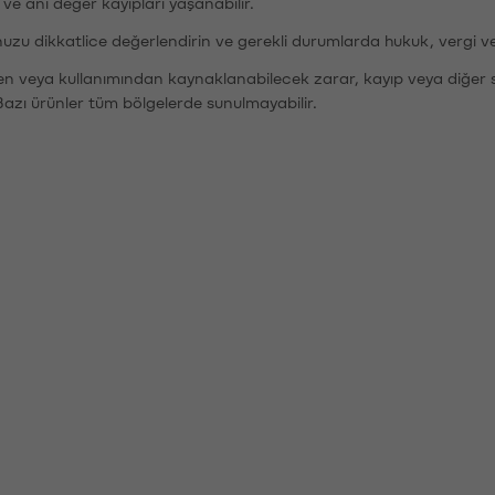
r ve ani değer kayıpları yaşanabilir.
nuzu dikkatlice değerlendirin ve gerekli durumlarda hukuk, vergi v
den veya kullanımından kaynaklanabilecek zarar, kayıp veya diğer 
Bazı ürünler tüm bölgelerde sunulmayabilir.