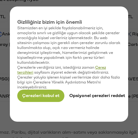
TL
HNT/TL
BTC/TL
GAL/TL
OXT/TL
Gizliliğiniz bizim için önemli
Sitemizden en iyi şekilde faydalanabilmeniz için,
amaçlarla sınırlı ve gizliliğe uygun olacak şekilde çerezler
Ankr (ANKR)
Waves (WAVES)
PSG (PSG)
Ri
aracılığıyla kişisel verileriniz işlenmektedir. Bu web
sitesinin çalışması için gerekli olan çerezler zorunlu olarak
aray (GAL)
Ethereum (ETH)
Orchid (OXT)
Cart
kullanılmakta olup, açık rıza vermeniz halinde
deneyiminizi iyileştirmek, hizmetlerimizi geliştirmek ve
kişiselleştirme yapabilmek için farklı çerez türleri
kullanılabilecektir.
Çerezlerle verdiğiniz izni, istediğiniz zaman
Çerez
tercihleri
sayfasını ziyaret ederek değiştirebilirsiniz.
Çerezler yoluyla işlenen kişisel verilerinize dair daha fazla
PSG)
Bitcoin (BTC)
Tron (TRX)
Waves (WAVES
bilgi için Çerezlere Yönelik Aydınlatma Metni'ni
inceleyebilirsiniz.
Çerezleri kabul et
Opsiyonel çerezleri reddet
VANRY)
Bonk (BONK)
Ethereum (ETH)
Pepe (P
şımaz. Paribu, dijital varlıkların alım-satımı veya saklanmasıyla ilgi