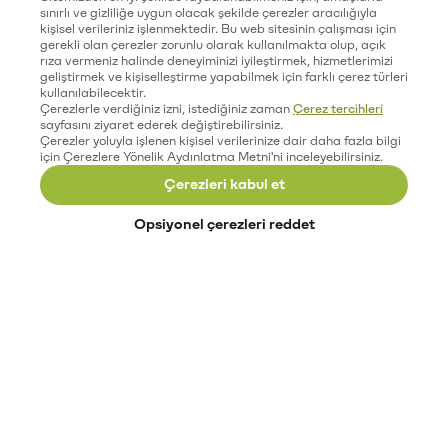
sınırlı ve gizliliğe uygun olacak şekilde çerezler aracılığıyla
kişisel verileriniz işlenmektedir. Bu web sitesinin çalışması için
gerekli olan çerezler zorunlu olarak kullanılmakta olup, açık
rıza vermeniz halinde deneyiminizi iyileştirmek, hizmetlerimizi
geliştirmek ve kişiselleştirme yapabilmek için farklı çerez türleri
kullanılabilecektir.
Çerezlerle verdiğiniz izni, istediğiniz zaman
Çerez tercihleri
sayfasını ziyaret ederek değiştirebilirsiniz.
Çerezler yoluyla işlenen kişisel verilerinize dair daha fazla bilgi
için Çerezlere Yönelik Aydınlatma Metni'ni inceleyebilirsiniz.
Çerezleri kabul et
Opsiyonel çerezleri reddet
Paribu’yu keşfet
Eğitimler
Etkinlikler
Açık pozisyonlar
Paribu sistem durumu