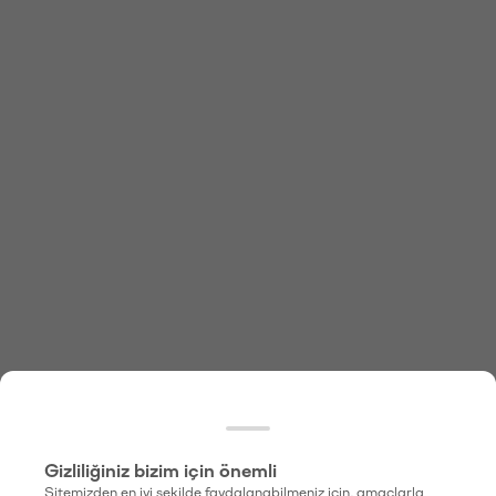
Gizliliğiniz bizim için önemli
Sitemizden en iyi şekilde faydalanabilmeniz için, amaçlarla