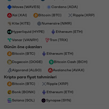
Waves (WAVES)
Cardano (ADA)
Xai (XAI)
Bitcoin (BTC)
Ripple (XRP)
Kite (KITE)
Numeraire (NMR)
Hyperliquid (HYPE)
Ethereum (ETH)
Vanar (VANRY)
Tron (TRX)
Günün öne çıkanları
Bitcoin (BTC)
Ethereum (ETH)
Dogecoin (DOGE)
Bitcoin Cash (BCH)
Algorand (ALGO)
Avalanche (AVAX)
Kripto para fiyat tahminleri
Bitcoin (BTC)
Ripple (XRP)
Bonk (BONK)
Ethereum (ETH)
Solana (SOL)
Synapse (SYN)