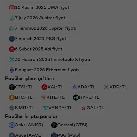
10 Kasım 2025 UMA fiyatı
7 july 2026 Jupiter fiyatı
7 Temmuz 2026 Jupiter fiyatı
7 march 2021 PSG fiyatı
6 Şubat 2025 Xai fiyatı
30 Haziran 2023 Immutable X fiyatı
5 august 2026 Ethereum fiyatı
Popüler işlem çiftleri
CTSI/TL
XAI/TL
ADA/TL
XRP/TL
BTC/TL
KITE/TL
HYPE/TL
NMR/TL
VANRY/TL
GAL/TL
Popüler kripto paralar
Ankr (ANKR)
Cartesi (CTSI)
Aave (AAVE)
PSG (PSG)