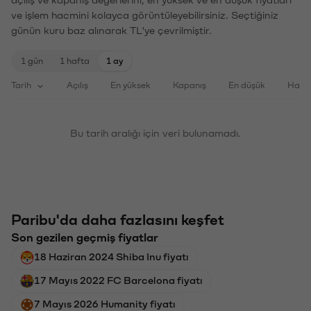
ve işlem hacmini kolayca görüntüleyebilirsiniz. Seçtiğiniz
günün kuru baz alınarak TL'ye çevrilmiştir.
1 gün
1 hafta
1 ay
Tarih
Açılış
En yüksek
Kapanış
En düşük
Haci
Bu tarih aralığı için veri bulunamadı.
Paribu'da daha fazlasını keşfet
Son gezilen geçmiş fiyatlar
18 Haziran 2024 Shiba Inu fiyatı
17 Mayıs 2022 FC Barcelona fiyatı
7 Mayıs 2026 Humanity fiyatı