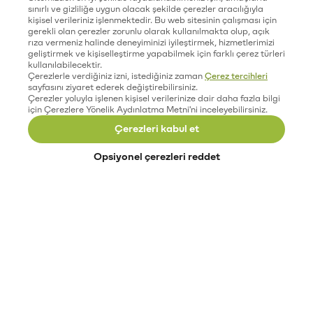
sınırlı ve gizliliğe uygun olacak şekilde çerezler aracılığıyla
kişisel verileriniz işlenmektedir. Bu web sitesinin çalışması için
gerekli olan çerezler zorunlu olarak kullanılmakta olup, açık
rıza vermeniz halinde deneyiminizi iyileştirmek, hizmetlerimizi
geliştirmek ve kişiselleştirme yapabilmek için farklı çerez türleri
kullanılabilecektir.
Çerezlerle verdiğiniz izni, istediğiniz zaman
Çerez tercihleri
sayfasını ziyaret ederek değiştirebilirsiniz.
Çerezler yoluyla işlenen kişisel verilerinize dair daha fazla bilgi
için Çerezlere Yönelik Aydınlatma Metni'ni inceleyebilirsiniz.
Çerezleri kabul et
Opsiyonel çerezleri reddet
Paribu’yu keşfet
Eğitimler
Etkinlikler
Açık pozisyonlar
Paribu sistem durumu