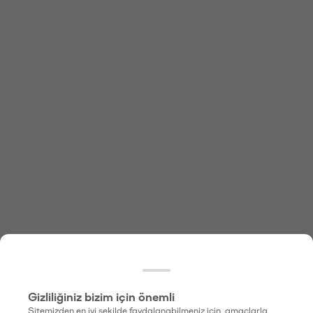
Gizliliğiniz bizim için önemli
Sitemizden en iyi şekilde faydalanabilmeniz için, amaçlarla