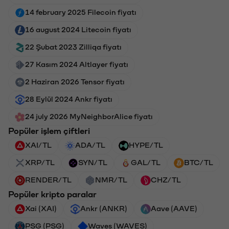
14 february 2025 Filecoin fiyatı
16 august 2024 Litecoin fiyatı
22 Şubat 2023 Zilliqa fiyatı
27 Kasım 2024 Altlayer fiyatı
2 Haziran 2026 Tensor fiyatı
28 Eylül 2024 Ankr fiyatı
24 july 2026 MyNeighborAlice fiyatı
Popüler işlem çiftleri
XAI/TL
ADA/TL
HYPE/TL
XRP/TL
SYN/TL
GAL/TL
BTC/TL
RENDER/TL
NMR/TL
CHZ/TL
Popüler kripto paralar
Xai (XAI)
Ankr (ANKR)
Aave (AAVE)
PSG (PSG)
Waves (WAVES)