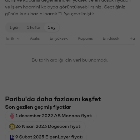
ve işlem hacmini kolayca görüntüleyebilirsiniz. Seçtiğiniz
günün kuru baz alınarak TL'ye çevrilmiştir.
1 gün
1 hafta
1 ay
Tarih
Açılış
En yüksek
Kapanış
En düşük
Haci
Bu tarih aralığı için veri bulunamadı.
Paribu'da daha fazlasını keşfet
Son gezilen geçmiş fiyatlar
1 december 2022 AS Monaco fiyatı
26 Nisan 2023 Dogecoin fiyatı
9 Şubat 2025 EigenLayer fiyatı