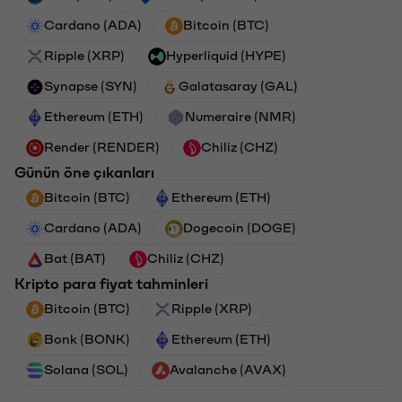
Cardano (ADA)
Bitcoin (BTC)
Ripple (XRP)
Hyperliquid (HYPE)
Synapse (SYN)
Galatasaray (GAL)
Ethereum (ETH)
Numeraire (NMR)
Render (RENDER)
Chiliz (CHZ)
Günün öne çıkanları
Bitcoin (BTC)
Ethereum (ETH)
Cardano (ADA)
Dogecoin (DOGE)
Bat (BAT)
Chiliz (CHZ)
Kripto para fiyat tahminleri
Bitcoin (BTC)
Ripple (XRP)
Bonk (BONK)
Ethereum (ETH)
Solana (SOL)
Avalanche (AVAX)