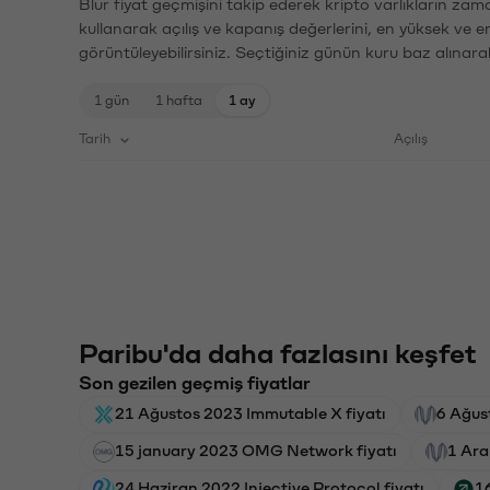
Blur fiyat geçmişini takip ederek kripto varlıkların zam
kullanarak açılış ve kapanış değerlerini, en yüksek ve e
görüntüleyebilirsiniz. Seçtiğiniz günün kuru baz alınarak
1 gün
1 hafta
1 ay
Tarih
Açılış
Paribu'da daha fazlasını keşfet
Son gezilen geçmiş fiyatlar
21 Ağustos 2023 Immutable X fiyatı
6 Ağus
15 january 2023 OMG Network fiyatı
1 Ara
24 Haziran 2022 Injective Protocol fiyatı
1