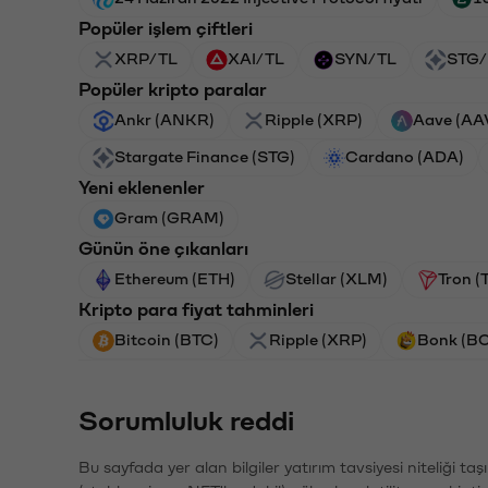
Popüler işlem çiftleri
XRP/TL
XAI/TL
SYN/TL
STG/
Popüler kripto paralar
Ankr (ANKR)
Ripple (XRP)
Aave (AA
Stargate Finance (STG)
Cardano (ADA)
Yeni eklenenler
Gram (GRAM)
Günün öne çıkanları
Ethereum (ETH)
Stellar (XLM)
Tron (
Kripto para fiyat tahminleri
Bitcoin (BTC)
Ripple (XRP)
Bonk (B
Sorumluluk reddi
Bu sayfada yer alan bilgiler yatırım tavsiyesi niteliği ta