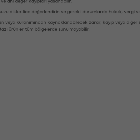
r ve ani değer kayıpları yaşanabilir.
nuzu dikkatlice değerlendirin ve gerekli durumlarda hukuk, vergi v
den veya kullanımından kaynaklanabilecek zarar, kayıp veya diğer 
Bazı ürünler tüm bölgelerde sunulmayabilir.