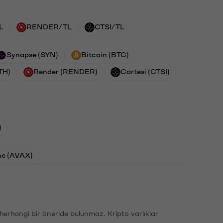
L
RENDER/TL
CTSI/TL
Synapse (SYN)
Bitcoin (BTC)
TH)
Render (RENDER)
Cartesi (CTSI)
)
he (AVAX)
li herhangi bir öneride bulunmaz. Kripto varlıklar