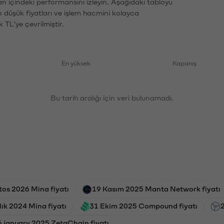
an içindeki performansını izleyin. Aşağıdaki tabloyu
n düşük fiyatları ve işlem hacmini kolayca
 TL'ye çevrilmiştir.
En yüksek
Kapanış
Bu tarih aralığı için veri bulunamadı.
tos 2026 Mina fiyatı
19 Kasım 2025 Manta Network fiyatı
lık 2024 Mina fiyatı
31 Ekim 2025 Compound fiyatı
2
6 january 2025 ZetaChain fiyatı