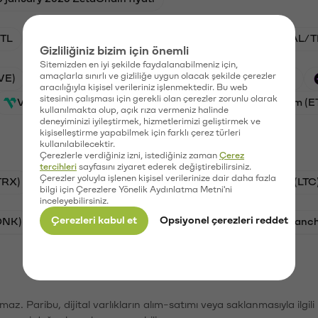
TL
ADA/TL
BTC/TL
VANRY/TL
GAL/T
Gizliliğiniz bizim için önemli
Sitemizden en iyi şekilde faydalanabilmeniz için,
amaçlarla sınırlı ve gizliliğe uygun olacak şekilde çerezler
VE)
Waves (WAVES)
PSG (PSG)
Xai (XAI)
aracılığıyla kişisel verileriniz işlenmektedir. Bu web
sitesinin çalışması için gerekli olan çerezler zorunlu olarak
Vanar (VANRY)
Galatasaray (GAL)
Ethereum (E
kullanılmakta olup, açık rıza vermeniz halinde
deneyiminizi iyileştirmek, hizmetlerimizi geliştirmek ve
kişiselleştirme yapabilmek için farklı çerez türleri
kullanılabilecektir.
Çerezlerle verdiğiniz izni, istediğiniz zaman
Çerez
tercihleri
sayfasını ziyaret ederek değiştirebilirsiniz.
Çerezler yoluyla işlenen kişisel verilerinize dair daha fazla
TRX)
Bitcoin (BTC)
Ripple (XRP)
Litecoin (LTC
bilgi için Çerezlere Yönelik Aydınlatma Metni'ni
inceleyebilirsiniz.
Çerezleri kabul et
Opsiyonel çerezleri reddet
ONK)
Ethereum (ETH)
Synapse (SYN)
Avalanc
şımaz. Paribu, dijital varlıkların alım-satımı veya saklanmasıyla ilgi