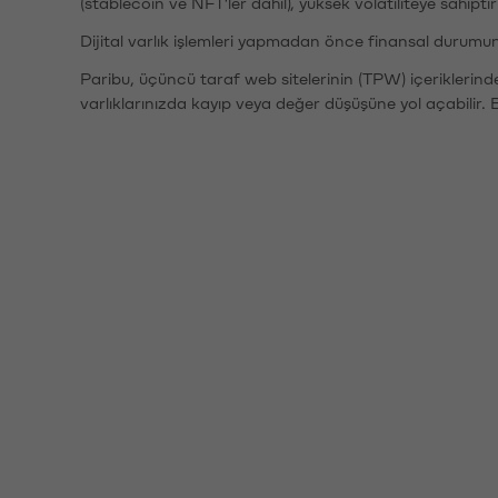
(stablecoin ve NFT'ler dahil), yüksek volatiliteye sahipti
Dijital varlık işlemleri yapmadan önce finansal durumu
Paribu, üçüncü taraf web sitelerinin (TPW) içeriklerin
varlıklarınızda kayıp veya değer düşüşüne yol açabilir. 