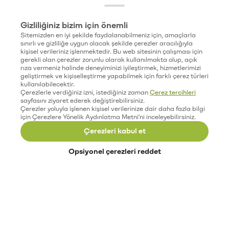
Gizliliğiniz bizim için önemli
Sitemizden en iyi şekilde faydalanabilmeniz için, amaçlarla
sınırlı ve gizliliğe uygun olacak şekilde çerezler aracılığıyla
kişisel verileriniz işlenmektedir. Bu web sitesinin çalışması için
gerekli olan çerezler zorunlu olarak kullanılmakta olup, açık
rıza vermeniz halinde deneyiminizi iyileştirmek, hizmetlerimizi
geliştirmek ve kişiselleştirme yapabilmek için farklı çerez türleri
kullanılabilecektir.
Çerezlerle verdiğiniz izni, istediğiniz zaman
Çerez tercihleri
sayfasını ziyaret ederek değiştirebilirsiniz.
Çerezler yoluyla işlenen kişisel verilerinize dair daha fazla bilgi
için Çerezlere Yönelik Aydınlatma Metni'ni inceleyebilirsiniz.
Çerezleri kabul et
Opsiyonel çerezleri reddet
Paribu’yu keşfet