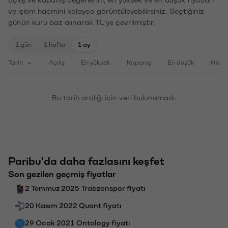
açılış ve kapanış değerlerini, en yüksek ve en düşük fiyatları
ve işlem hacmini kolayca görüntüleyebilirsiniz. Seçtiğiniz
günün kuru baz alınarak TL'ye çevrilmiştir.
1 gün
1 hafta
1 ay
Tarih
Açılış
En yüksek
Kapanış
En düşük
Haci
Bu tarih aralığı için veri bulunamadı.
Paribu'da daha fazlasını keşfet
Son gezilen geçmiş fiyatlar
2 Temmuz 2025 Trabzonspor fiyatı
20 Kasım 2022 Quant fiyatı
29 Ocak 2021 Ontology fiyatı