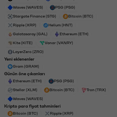
Waves (WAVES)
PSG (PSG)
Stargate Finance (STG)
Bitcoin (BTC)
Ripple (XRP)
Helium (HNT)
Galatasaray (GAL)
Ethereum (ETH)
Kite (KITE)
Vanar (VANRY)
LayerZero (ZRO)
Yeni eklenenler
Gram (GRAM)
Günün öne çıkanları
Ethereum (ETH)
PSG (PSG)
Stellar (XLM)
Bitcoin (BTC)
Tron (TRX)
Waves (WAVES)
Kripto para fiyat tahminleri
Bitcoin (BTC)
Ripple (XRP)