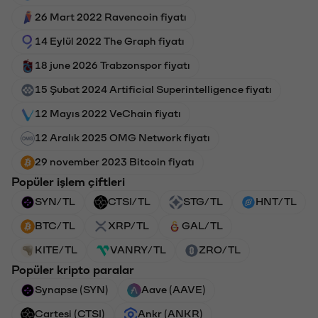
26 Mart 2022 Ravencoin fiyatı
14 Eylül 2022 The Graph fiyatı
18 june 2026 Trabzonspor fiyatı
15 Şubat 2024 Artificial Superintelligence fiyatı
12 Mayıs 2022 VeChain fiyatı
12 Aralık 2025 OMG Network fiyatı
29 november 2023 Bitcoin fiyatı
Popüler işlem çiftleri
SYN/TL
CTSI/TL
STG/TL
HNT/TL
BTC/TL
XRP/TL
GAL/TL
KITE/TL
VANRY/TL
ZRO/TL
Popüler kripto paralar
Synapse (SYN)
Aave (AAVE)
Cartesi (CTSI)
Ankr (ANKR)