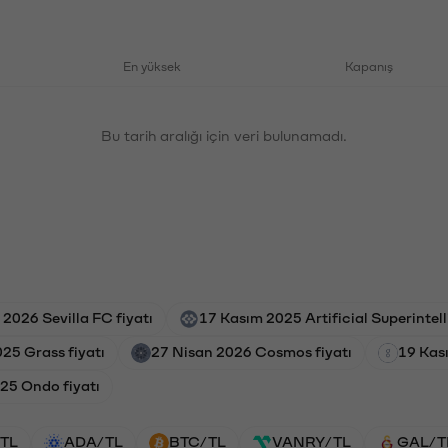
En yüksek
Kapanış
Bu tarih aralığı için veri bulunamadı.
2026 Sevilla FC fiyatı
17 Kasım 2025 Artificial Superintell
025 Grass fiyatı
27 Nisan 2026 Cosmos fiyatı
19 Kas
025 Ondo fiyatı
TL
ADA/TL
BTC/TL
VANRY/TL
GAL/T