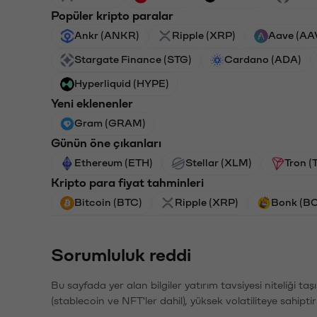
Popüler kripto paralar
Ankr (ANKR)
Ripple (XRP)
Aave (AA
Stargate Finance (STG)
Cardano (ADA)
Hyperliquid (HYPE)
Yeni eklenenler
Gram (GRAM)
Günün öne çıkanları
Ethereum (ETH)
Stellar (XLM)
Tron (
Kripto para fiyat tahminleri
Bitcoin (BTC)
Ripple (XRP)
Bonk (B
Sorumluluk reddi
Bu sayfada yer alan bilgiler yatırım tavsiyesi niteliği ta
(stablecoin ve NFT'ler dahil), yüksek volatiliteye sahipti