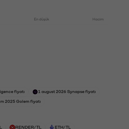
En düşük
Hacim
igence fiyatı
1 august 2026 Synapse fiyatı
ım 2025 Golem fiyatı
L
RENDER/TL
ETH/TL