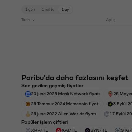
1 gün
1 hafta
1 ay
Tarih
Açılış
Paribu'da daha fazlasını keşfet
Son gezilen geçmiş fiyatlar
20 june 2025 Mask Network fiyatı
25 Mayıs 
25 Temmuz 2024 Memecoin fiyatı
3 Eylül 2
25 june 2022 Alien Worlds fiyatı
17 Eylül 2
Popüler işlem çiftleri
XRP/TL
XAI/TL
SYN/TL
STG/