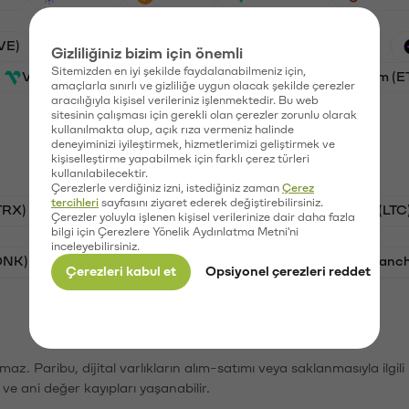
VE)
Waves (WAVES)
PSG (PSG)
Xai (XAI)
Gizliliğiniz bizim için önemli
Sitemizden en iyi şekilde faydalanabilmeniz için,
Vanar (VANRY)
Galatasaray (GAL)
Ethereum (E
amaçlarla sınırlı ve gizliliğe uygun olacak şekilde çerezler
aracılığıyla kişisel verileriniz işlenmektedir. Bu web
sitesinin çalışması için gerekli olan çerezler zorunlu olarak
kullanılmakta olup, açık rıza vermeniz halinde
deneyiminizi iyileştirmek, hizmetlerimizi geliştirmek ve
kişiselleştirme yapabilmek için farklı çerez türleri
kullanılabilecektir.
Çerezlerle verdiğiniz izni, istediğiniz zaman
Çerez
tercihleri
sayfasını ziyaret ederek değiştirebilirsiniz.
TRX)
Bitcoin (BTC)
Ripple (XRP)
Litecoin (LTC
Çerezler yoluyla işlenen kişisel verilerinize dair daha fazla
bilgi için Çerezlere Yönelik Aydınlatma Metni'ni
inceleyebilirsiniz.
ONK)
Ethereum (ETH)
Synapse (SYN)
Avalanc
Çerezleri kabul et
Opsiyonel çerezleri reddet
şımaz. Paribu, dijital varlıkların alım-satımı veya saklanmasıyla ilgi
r ve ani değer kayıpları yaşanabilir.