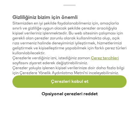
Gizliliğiniz bizim için önemli
Sitemizden en iyi şekilde faydalanabilmeniz için, amaçlarla
sınırlı ve gizliliğe uygun olacak şekilde çerezler aracılığıyla
kişisel verileriniz işlenmektedir. Bu web sitesinin çalışması için
gerekli olan çerezler zorunlu olarak kullanılmakta olup, açık
rıza vermeniz halinde deneyiminizi iyileştirmek, hizmetlerimizi
geliştirmek ve kişiselleştirme yapabilmek için farklı çerez türleri
kullanılabilecektir.
Çerezlerle verdiğiniz izni, istediğiniz zaman
Çerez tercihleri
sayfasını ziyaret ederek değiştirebilirsiniz.
Çerezler yoluyla işlenen kişisel verilerinize dair daha fazla bilgi
için Çerezlere Yönelik Aydınlatma Metni'ni inceleyebilirsiniz.
Çerezleri kabul et
Opsiyonel çerezleri reddet
Paribu’yu keşfet