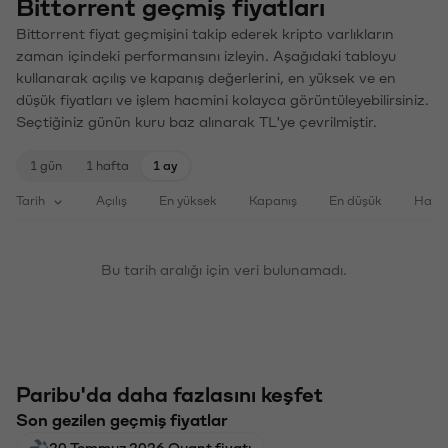
Bittorrent geçmiş fiyatları
Bittorrent fiyat geçmişini takip ederek kripto varlıkların
zaman içindeki performansını izleyin. Aşağıdaki tabloyu
kullanarak açılış ve kapanış değerlerini, en yüksek ve en
düşük fiyatları ve işlem hacmini kolayca görüntüleyebilirsiniz.
Seçtiğiniz günün kuru baz alınarak TL'ye çevrilmiştir.
1 gün
1 hafta
1 ay
Tarih
Açılış
En yüksek
Kapanış
En düşük
Haci
Bu tarih aralığı için veri bulunamadı.
Paribu'da daha fazlasını keşfet
Son gezilen geçmiş fiyatlar
20 Temmuz 2026 Quant fiyatı