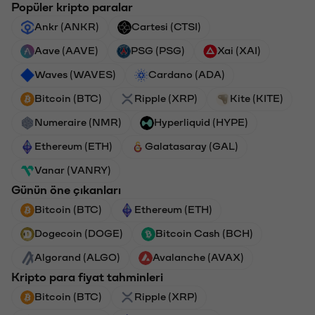
Popüler kripto paralar
Ankr (ANKR)
Cartesi (CTSI)
Aave (AAVE)
PSG (PSG)
Xai (XAI)
Waves (WAVES)
Cardano (ADA)
Bitcoin (BTC)
Ripple (XRP)
Kite (KITE)
Numeraire (NMR)
Hyperliquid (HYPE)
Ethereum (ETH)
Galatasaray (GAL)
Vanar (VANRY)
Günün öne çıkanları
Bitcoin (BTC)
Ethereum (ETH)
Dogecoin (DOGE)
Bitcoin Cash (BCH)
Algorand (ALGO)
Avalanche (AVAX)
Kripto para fiyat tahminleri
Bitcoin (BTC)
Ripple (XRP)