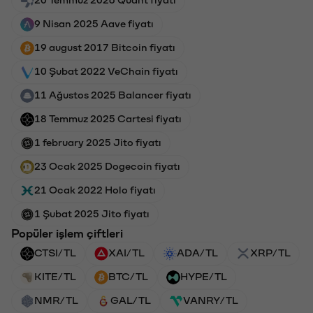
9 Nisan 2025 Aave fiyatı
19 august 2017 Bitcoin fiyatı
10 Şubat 2022 VeChain fiyatı
11 Ağustos 2025 Balancer fiyatı
18 Temmuz 2025 Cartesi fiyatı
1 february 2025 Jito fiyatı
23 Ocak 2025 Dogecoin fiyatı
21 Ocak 2022 Holo fiyatı
1 Şubat 2025 Jito fiyatı
Popüler işlem çiftleri
CTSI/TL
XAI/TL
ADA/TL
XRP/TL
KITE/TL
BTC/TL
HYPE/TL
NMR/TL
GAL/TL
VANRY/TL