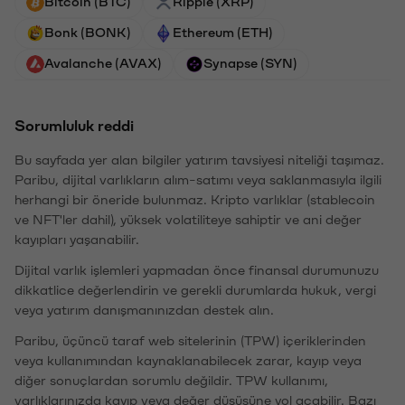
Bitcoin (BTC)
Ripple (XRP)
Bonk (BONK)
Ethereum (ETH)
Avalanche (AVAX)
Synapse (SYN)
Sorumluluk reddi
Bu sayfada yer alan bilgiler yatırım tavsiyesi niteliği taşımaz.
Paribu, dijital varlıkların alım-satımı veya saklanmasıyla ilgili
herhangi bir öneride bulunmaz. Kripto varlıklar (stablecoin
ve NFT'ler dahil), yüksek volatiliteye sahiptir ve ani değer
kayıpları yaşanabilir.
Dijital varlık işlemleri yapmadan önce finansal durumunuzu
dikkatlice değerlendirin ve gerekli durumlarda hukuk, vergi
veya yatırım danışmanınızdan destek alın.
Paribu, üçüncü taraf web sitelerinin (TPW) içeriklerinden
veya kullanımından kaynaklanabilecek zarar, kayıp veya
diğer sonuçlardan sorumlu değildir. TPW kullanımı,
varlıklarınızda kayıp veya değer düşüşüne yol açabilir. Bazı