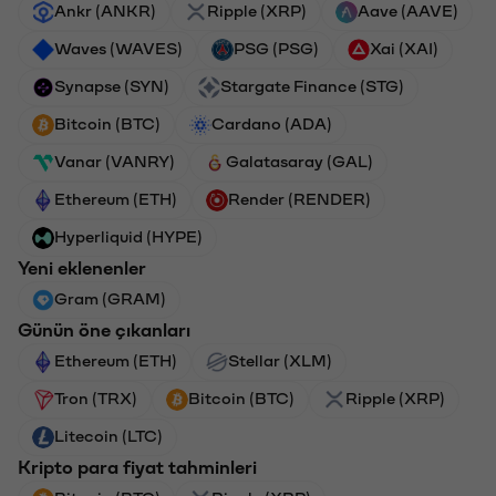
Ankr (ANKR)
Ripple (XRP)
Aave (AAVE)
Waves (WAVES)
PSG (PSG)
Xai (XAI)
Synapse (SYN)
Stargate Finance (STG)
Bitcoin (BTC)
Cardano (ADA)
Vanar (VANRY)
Galatasaray (GAL)
Ethereum (ETH)
Render (RENDER)
Hyperliquid (HYPE)
Yeni eklenenler
Gram (GRAM)
Günün öne çıkanları
Ethereum (ETH)
Stellar (XLM)
Tron (TRX)
Bitcoin (BTC)
Ripple (XRP)
Litecoin (LTC)
Kripto para fiyat tahminleri