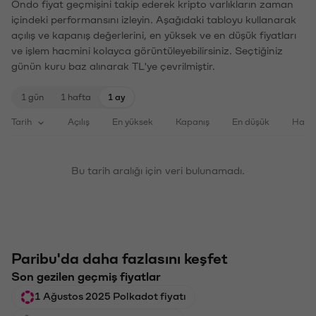
Ondo fiyat geçmişini takip ederek kripto varlıkların zaman
içindeki performansını izleyin. Aşağıdaki tabloyu kullanarak
açılış ve kapanış değerlerini, en yüksek ve en düşük fiyatları
ve işlem hacmini kolayca görüntüleyebilirsiniz. Seçtiğiniz
günün kuru baz alınarak TL'ye çevrilmiştir.
1 gün
1 hafta
1 ay
Tarih
Açılış
En yüksek
Kapanış
En düşük
Haci
Bu tarih aralığı için veri bulunamadı.
Paribu'da daha fazlasını keşfet
Son gezilen geçmiş fiyatlar
1 Ağustos 2025 Polkadot fiyatı