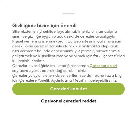
Gizliliğiniz bizim için önemli
Sitemizden en iyi şekilde faydalanabilmeniz için, amaçlarla
sınırlı ve gizliliğe uygun olacak şekilde çerezler aracılığıyla
kişisel verileriniz işlenmektedir. Bu web sitesinin çalışması için
gerekli olan çerezler zorunlu olarak kullanılmakta olup, açık
rıza vermeniz halinde deneyiminizi iyileştirmek, hizmetlerimizi
geliştirmek ve kişiselleştirme yapabilmek için farklı çerez türleri
kullanılabilecektir.
Çerezlerle verdiğiniz izni, istediğiniz zaman
Çerez tercihleri
sayfasını ziyaret ederek değiştirebilirsiniz.
Çerezler yoluyla işlenen kişisel verilerinize dair daha fazla bilgi
için Çerezlere Yönelik Aydınlatma Metni'ni inceleyebilirsiniz.
Çerezleri kabul et
Opsiyonel çerezleri reddet