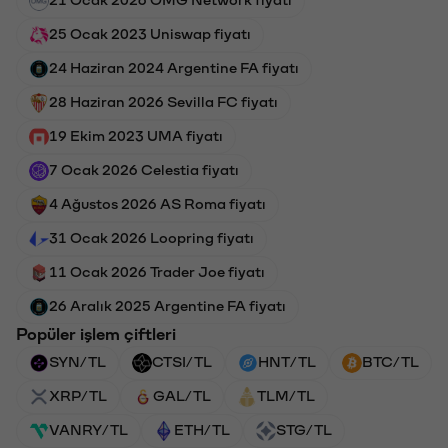
21 Ocak 2026 OMG Network fiyatı
25 Ocak 2023 Uniswap fiyatı
24 Haziran 2024 Argentine FA fiyatı
28 Haziran 2026 Sevilla FC fiyatı
19 Ekim 2023 UMA fiyatı
7 Ocak 2026 Celestia fiyatı
4 Ağustos 2026 AS Roma fiyatı
31 Ocak 2026 Loopring fiyatı
11 Ocak 2026 Trader Joe fiyatı
26 Aralık 2025 Argentine FA fiyatı
Popüler işlem çiftleri
SYN/TL
CTSI/TL
HNT/TL
BTC/TL
XRP/TL
GAL/TL
TLM/TL
VANRY/TL
ETH/TL
STG/TL