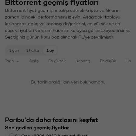
Bittorrent geçmiş fiyatları
Bittorrent fiyat geçmişini takip ederek kripto varlıkların
zaman içindeki performansını izleyin. Aşağıdaki tabloyu
kullanarak açılış ve kapanış değerlerini, en yüksek ve en
düşük fiyatları ve işlem hacmini kolayca görüntüleyebilirsiniz.
Seçtiğiniz günün kuru baz alınarak TL'ye çevrilmiştir.
1 gün
1 hafta
1 ay
Tarih
Açılış
En yüksek
Kapanış
En düşük
Haci
Bu tarih aralığı için veri bulunamadı.
Paribu'da daha fazlasını keşfet
Son gezilen geçmiş fiyatlar