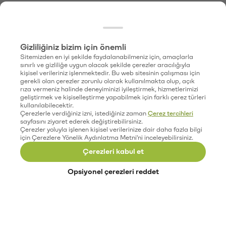
Gizliliğiniz bizim için önemli
Sitemizden en iyi şekilde faydalanabilmeniz için, amaçlarla
sınırlı ve gizliliğe uygun olacak şekilde çerezler aracılığıyla
kişisel verileriniz işlenmektedir. Bu web sitesinin çalışması için
gerekli olan çerezler zorunlu olarak kullanılmakta olup, açık
rıza vermeniz halinde deneyiminizi iyileştirmek, hizmetlerimizi
geliştirmek ve kişiselleştirme yapabilmek için farklı çerez türleri
kullanılabilecektir.
Çerezlerle verdiğiniz izni, istediğiniz zaman
Çerez tercihleri
sayfasını ziyaret ederek değiştirebilirsiniz.
Çerezler yoluyla işlenen kişisel verilerinize dair daha fazla bilgi
için Çerezlere Yönelik Aydınlatma Metni'ni inceleyebilirsiniz.
Çerezleri kabul et
Opsiyonel çerezleri reddet