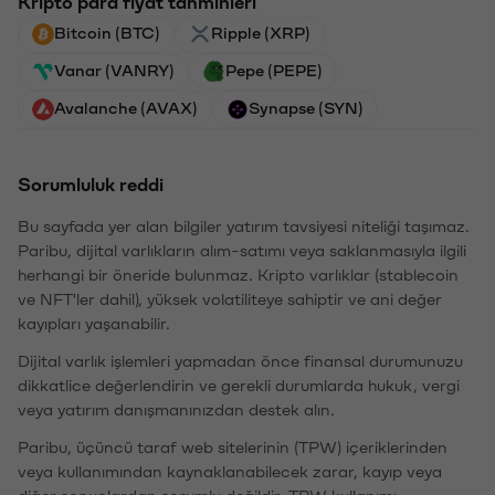
Kripto para fiyat tahminleri
Bitcoin (BTC)
Ripple (XRP)
Vanar (VANRY)
Pepe (PEPE)
Avalanche (AVAX)
Synapse (SYN)
Sorumluluk reddi
Bu sayfada yer alan bilgiler yatırım tavsiyesi niteliği taşımaz.
Paribu, dijital varlıkların alım-satımı veya saklanmasıyla ilgili
herhangi bir öneride bulunmaz. Kripto varlıklar (stablecoin
ve NFT'ler dahil), yüksek volatiliteye sahiptir ve ani değer
kayıpları yaşanabilir.
Dijital varlık işlemleri yapmadan önce finansal durumunuzu
dikkatlice değerlendirin ve gerekli durumlarda hukuk, vergi
veya yatırım danışmanınızdan destek alın.
Paribu, üçüncü taraf web sitelerinin (TPW) içeriklerinden
veya kullanımından kaynaklanabilecek zarar, kayıp veya