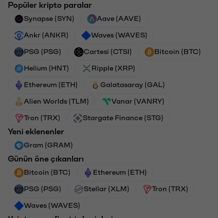
Popüler kripto paralar
Synapse (SYN)
Aave (AAVE)
Ankr (ANKR)
Waves (WAVES)
PSG (PSG)
Cartesi (CTSI)
Bitcoin (BTC)
Helium (HNT)
Ripple (XRP)
Ethereum (ETH)
Galatasaray (GAL)
Alien Worlds (TLM)
Vanar (VANRY)
Tron (TRX)
Stargate Finance (STG)
Yeni eklenenler
Gram (GRAM)
Günün öne çıkanları
Bitcoin (BTC)
Ethereum (ETH)
PSG (PSG)
Stellar (XLM)
Tron (TRX)
Waves (WAVES)