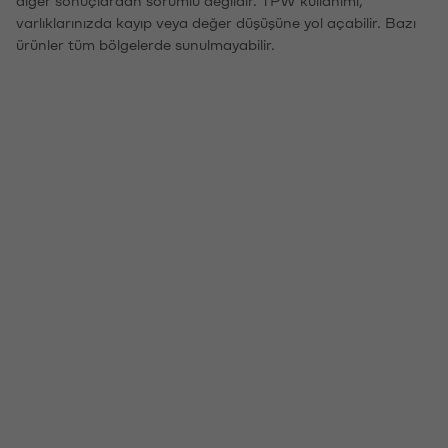
diğer sonuçlardan sorumlu değildir. TPW kullanımı,
varlıklarınızda kayıp veya değer düşüşüne yol açabilir. Bazı
ürünler tüm bölgelerde sunulmayabilir.