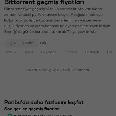
Bittorrent geçmiş fiyatları
Bittorrent fiyat geçmişini takip ederek kripto varlıkların
zaman içindeki performansını izleyin. Aşağıdaki tabloyu
kullanarak açılış ve kapanış değerlerini, en yüksek ve en
düşük fiyatları ve işlem hacmini kolayca görüntüleyebilirsiniz.
Seçtiğiniz günün kuru baz alınarak TL'ye çevrilmiştir.
1 gün
1 hafta
1 ay
Tarih
Açılış
En yüksek
Kapanış
En düşük
Haci
Bu tarih aralığı için veri bulunamadı.
Paribu'da daha fazlasını keşfet
Son gezilen geçmiş fiyatlar
29 Mart 2022 Bitcoin Cash fiyatı