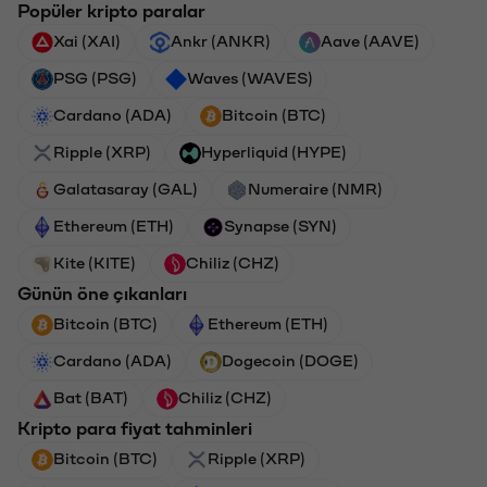
Popüler kripto paralar
Xai (XAI)
Ankr (ANKR)
Aave (AAVE)
PSG (PSG)
Waves (WAVES)
Cardano (ADA)
Bitcoin (BTC)
Ripple (XRP)
Hyperliquid (HYPE)
Galatasaray (GAL)
Numeraire (NMR)
Ethereum (ETH)
Synapse (SYN)
Kite (KITE)
Chiliz (CHZ)
Günün öne çıkanları
Bitcoin (BTC)
Ethereum (ETH)
Cardano (ADA)
Dogecoin (DOGE)
Bat (BAT)
Chiliz (CHZ)
Kripto para fiyat tahminleri
Bitcoin (BTC)
Ripple (XRP)