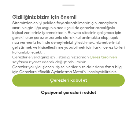
Gizliliğiniz bizim için önemli
Sitemizden en iyi şekilde faydalanabilmeniz için, amaçlarla
sınırlı ve gizliliğe uygun olacak şekilde çerezler aracılığıyla
kişisel verileriniz işlenmektedir. Bu web sitesinin çalışması için
gerekli olan çerezler zorunlu olarak kullanılmakta olup, açık
rıza vermeniz halinde deneyiminizi iyileştirmek, hizmetlerimizi
geliştirmek ve kişiselleştirme yapabilmek için farklı çerez türleri
kullanılabilecektir.
Çerezlerle verdiğiniz izni, istediğiniz zaman
Çerez tercihleri
sayfasını ziyaret ederek değiştirebilirsiniz.
Çerezler yoluyla işlenen kişisel verilerinize dair daha fazla bilgi
için Çerezlere Yönelik Aydınlatma Metni'ni inceleyebilirsiniz.
Çerezleri kabul et
Opsiyonel çerezleri reddet
Paribu’yu keşfet