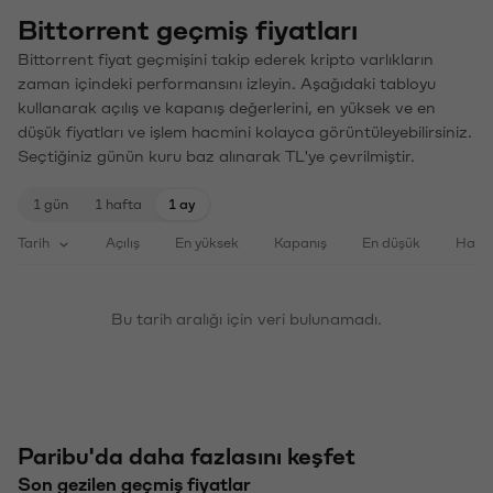
Bittorrent geçmiş fiyatları
Bittorrent fiyat geçmişini takip ederek kripto varlıkların
zaman içindeki performansını izleyin. Aşağıdaki tabloyu
kullanarak açılış ve kapanış değerlerini, en yüksek ve en
düşük fiyatları ve işlem hacmini kolayca görüntüleyebilirsiniz.
Seçtiğiniz günün kuru baz alınarak TL'ye çevrilmiştir.
1 gün
1 hafta
1 ay
Tarih
Açılış
En yüksek
Kapanış
En düşük
Haci
Bu tarih aralığı için veri bulunamadı.
Paribu'da daha fazlasını keşfet
Son gezilen geçmiş fiyatlar