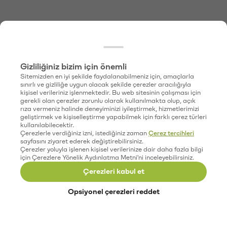
Gizliliğiniz bizim için önemli
Sitemizden en iyi şekilde faydalanabilmeniz için, amaçlarla
sınırlı ve gizliliğe uygun olacak şekilde çerezler aracılığıyla
kişisel verileriniz işlenmektedir. Bu web sitesinin çalışması için
gerekli olan çerezler zorunlu olarak kullanılmakta olup, açık
rıza vermeniz halinde deneyiminizi iyileştirmek, hizmetlerimizi
geliştirmek ve kişiselleştirme yapabilmek için farklı çerez türleri
kullanılabilecektir.
Çerezlerle verdiğiniz izni, istediğiniz zaman
Çerez tercihleri
sayfasını ziyaret ederek değiştirebilirsiniz.
Çerezler yoluyla işlenen kişisel verilerinize dair daha fazla bilgi
için Çerezlere Yönelik Aydınlatma Metni'ni inceleyebilirsiniz.
Çerezleri kabul et
Opsiyonel çerezleri reddet