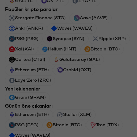
GAL/TL
OXT/TL
ZRO/TL
Popüler kripto paralar
Stargate Finance (STG)
Aave (AAVE)
Ankr (ANKR)
Waves (WAVES)
PSG (PSG)
Synapse (SYN)
Ripple (XRP)
Xai (XAI)
Helium (HNT)
Bitcoin (BTC)
Cartesi (CTSI)
Galatasaray (GAL)
Ethereum (ETH)
Orchid (OXT)
LayerZero (ZRO)
Yeni eklenenler
Gram (GRAM)
Günün öne çıkanları
Ethereum (ETH)
Stellar (XLM)
PSG (PSG)
Bitcoin (BTC)
Tron (TRX)
Waves (WAVES)