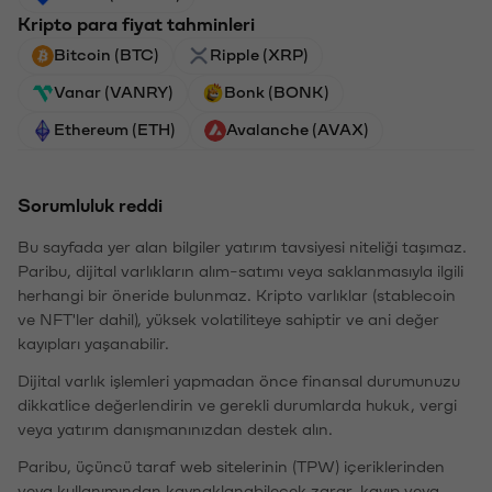
Kripto para fiyat tahminleri
Bitcoin (BTC)
Ripple (XRP)
Vanar (VANRY)
Bonk (BONK)
Ethereum (ETH)
Avalanche (AVAX)
Sorumluluk reddi
Bu sayfada yer alan bilgiler yatırım tavsiyesi niteliği taşımaz.
Paribu, dijital varlıkların alım-satımı veya saklanmasıyla ilgili
herhangi bir öneride bulunmaz. Kripto varlıklar (stablecoin
ve NFT'ler dahil), yüksek volatiliteye sahiptir ve ani değer
kayıpları yaşanabilir.
Dijital varlık işlemleri yapmadan önce finansal durumunuzu
dikkatlice değerlendirin ve gerekli durumlarda hukuk, vergi
veya yatırım danışmanınızdan destek alın.
Paribu, üçüncü taraf web sitelerinin (TPW) içeriklerinden
veya kullanımından kaynaklanabilecek zarar, kayıp veya