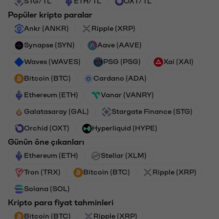
STG/TL
ETH/TL
OXT/TL
Popüler kripto paralar
Ankr (ANKR)
Ripple (XRP)
Synapse (SYN)
Aave (AAVE)
Waves (WAVES)
PSG (PSG)
Xai (XAI)
Bitcoin (BTC)
Cardano (ADA)
Ethereum (ETH)
Vanar (VANRY)
Galatasaray (GAL)
Stargate Finance (STG)
Orchid (OXT)
Hyperliquid (HYPE)
Günün öne çıkanları
Ethereum (ETH)
Stellar (XLM)
Tron (TRX)
Bitcoin (BTC)
Ripple (XRP)
Solana (SOL)
Kripto para fiyat tahminleri
Bitcoin (BTC)
Ripple (XRP)