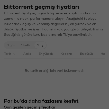
Bittorrent geçmiş fiyatları
Bittorrent fiyat geçmişini takip ederek kripto varlıkların
zaman içindeki performansını izleyin. Aşağıdaki tabloyu
kullanarak açılış ve kapanış değerlerini, en yüksek ve en
düşük fiyatları ve işlem hacmini kolayca görüntüleyebilirsiniz.
Seçtiğiniz günün kuru baz alınarak TL'ye çevrilmiştir.
1 gün
1 hafta
1 ay
Tarih
Açılış
En yüksek
Kapanış
En düşük
Haci
Bu tarih aralığı için veri bulunamadı.
Paribu'da daha fazlasını keşfet
Son gezilen geçmiş fiyatlar