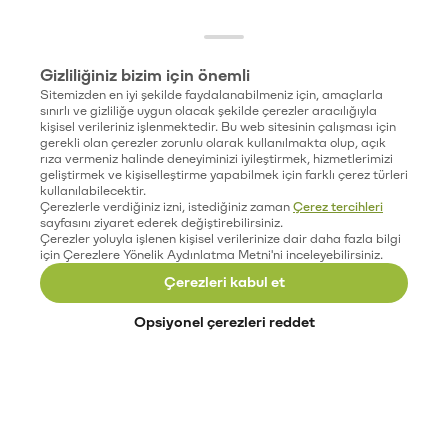
Gizliliğiniz bizim için önemli
Sitemizden en iyi şekilde faydalanabilmeniz için, amaçlarla
sınırlı ve gizliliğe uygun olacak şekilde çerezler aracılığıyla
kişisel verileriniz işlenmektedir. Bu web sitesinin çalışması için
gerekli olan çerezler zorunlu olarak kullanılmakta olup, açık
rıza vermeniz halinde deneyiminizi iyileştirmek, hizmetlerimizi
geliştirmek ve kişiselleştirme yapabilmek için farklı çerez türleri
kullanılabilecektir.
Çerezlerle verdiğiniz izni, istediğiniz zaman
Çerez tercihleri
sayfasını ziyaret ederek değiştirebilirsiniz.
Çerezler yoluyla işlenen kişisel verilerinize dair daha fazla bilgi
için Çerezlere Yönelik Aydınlatma Metni'ni inceleyebilirsiniz.
Çerezleri kabul et
Opsiyonel çerezleri reddet