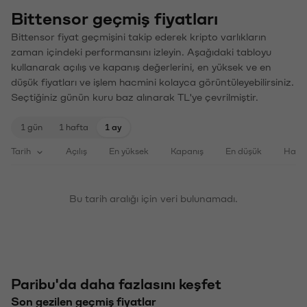
Bittensor geçmiş fiyatları
Bittensor fiyat geçmişini takip ederek kripto varlıkların
zaman içindeki performansını izleyin. Aşağıdaki tabloyu
kullanarak açılış ve kapanış değerlerini, en yüksek ve en
düşük fiyatları ve işlem hacmini kolayca görüntüleyebilirsiniz.
Seçtiğiniz günün kuru baz alınarak TL'ye çevrilmiştir.
1 gün
1 hafta
1 ay
Tarih
Açılış
En yüksek
Kapanış
En düşük
Haci
Bu tarih aralığı için veri bulunamadı.
Paribu'da daha fazlasını keşfet
Son gezilen geçmiş fiyatlar