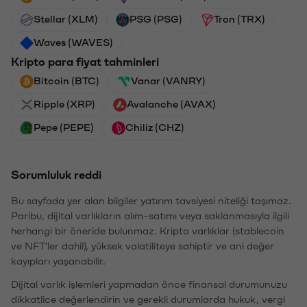
Stellar (XLM)
PSG (PSG)
Tron (TRX)
Waves (WAVES)
Kripto para fiyat tahminleri
Bitcoin (BTC)
Vanar (VANRY)
Ripple (XRP)
Avalanche (AVAX)
Pepe (PEPE)
Chiliz (CHZ)
Sorumluluk reddi
Bu sayfada yer alan bilgiler yatırım tavsiyesi niteliği taşımaz.
Paribu, dijital varlıkların alım-satımı veya saklanmasıyla ilgili
herhangi bir öneride bulunmaz. Kripto varlıklar (stablecoin
ve NFT'ler dahil), yüksek volatiliteye sahiptir ve ani değer
kayıpları yaşanabilir.
Dijital varlık işlemleri yapmadan önce finansal durumunuzu
dikkatlice değerlendirin ve gerekli durumlarda hukuk, vergi