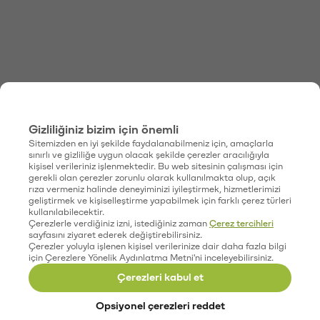
Gizliliğiniz bizim için önemli
Sitemizden en iyi şekilde faydalanabilmeniz için, amaçlarla
sınırlı ve gizliliğe uygun olacak şekilde çerezler aracılığıyla
kişisel verileriniz işlenmektedir. Bu web sitesinin çalışması için
gerekli olan çerezler zorunlu olarak kullanılmakta olup, açık
rıza vermeniz halinde deneyiminizi iyileştirmek, hizmetlerimizi
geliştirmek ve kişiselleştirme yapabilmek için farklı çerez türleri
kullanılabilecektir.
Çerezlerle verdiğiniz izni, istediğiniz zaman
Çerez tercihleri
sayfasını ziyaret ederek değiştirebilirsiniz.
Çerezler yoluyla işlenen kişisel verilerinize dair daha fazla bilgi
için Çerezlere Yönelik Aydınlatma Metni'ni inceleyebilirsiniz.
Çerezleri kabul et
Opsiyonel çerezleri reddet