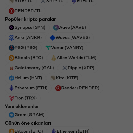
KITE/TL
XRP/TL
ETH/TL
RENDER/TL
Popüler kripto paralar
Synapse (SYN)
Aave (AAVE)
Ankr (ANKR)
Waves (WAVES)
PSG (PSG)
Vanar (VANRY)
Bitcoin (BTC)
Alien Worlds (TLM)
Galatasaray (GAL)
Ripple (XRP)
Helium (HNT)
Kite (KITE)
Ethereum (ETH)
Render (RENDER)
Tron (TRX)
Yeni eklenenler
Gram (GRAM)
Günün öne çıkanları
Bitcoin (BTC)
Ethereum (ETH)