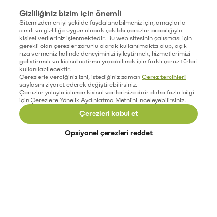
Gizliliğiniz bizim için önemli
Sitemizden en iyi şekilde faydalanabilmeniz için, amaçlarla
sınırlı ve gizliliğe uygun olacak şekilde çerezler aracılığıyla
kişisel verileriniz işlenmektedir. Bu web sitesinin çalışması için
gerekli olan çerezler zorunlu olarak kullanılmakta olup, açık
rıza vermeniz halinde deneyiminizi iyileştirmek, hizmetlerimizi
geliştirmek ve kişiselleştirme yapabilmek için farklı çerez türleri
kullanılabilecektir.
Çerezlerle verdiğiniz izni, istediğiniz zaman
Çerez tercihleri
sayfasını ziyaret ederek değiştirebilirsiniz.
Çerezler yoluyla işlenen kişisel verilerinize dair daha fazla bilgi
için Çerezlere Yönelik Aydınlatma Metni'ni inceleyebilirsiniz.
Çerezleri kabul et
Opsiyonel çerezleri reddet
Paribu’yu keşfet
Eğitimler