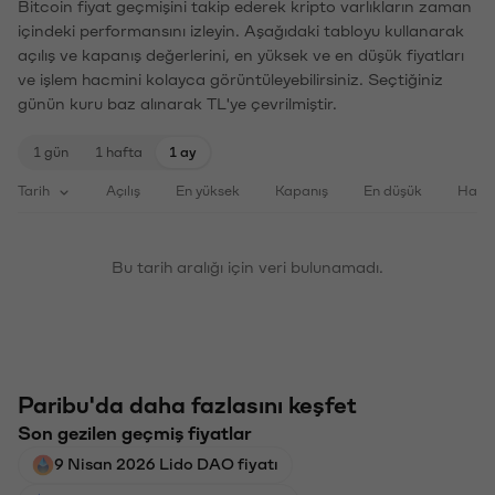
Bitcoin fiyat geçmişini takip ederek kripto varlıkların zaman
içindeki performansını izleyin. Aşağıdaki tabloyu kullanarak
açılış ve kapanış değerlerini, en yüksek ve en düşük fiyatları
ve işlem hacmini kolayca görüntüleyebilirsiniz. Seçtiğiniz
günün kuru baz alınarak TL'ye çevrilmiştir.
1 gün
1 hafta
1 ay
Tarih
Açılış
En yüksek
Kapanış
En düşük
Haci
Bu tarih aralığı için veri bulunamadı.
Paribu'da daha fazlasını keşfet
Son gezilen geçmiş fiyatlar
9 Nisan 2026 Lido DAO fiyatı