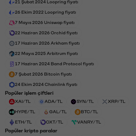
21 Şubat 2024 Loopring fiyatı
26 Ekim 2022 Loopring fiyatı
7 Mayıs 2026 Uniswap fiyatı
22 Haziran 2026 Orchid fiyatı
17 Haziran 2026 Arkham fiyatı
22 Mayıs 2025 Arbitrum fiyatı
17 Haziran 2024 Band Protocol fiyatı
7 Şubat 2026 Bitcoin fiyatı
24 Ekim 2024 Chainlink fiyatı
Popüler işlem çiftleri
XAI/TL
ADA/TL
SYN/TL
XRP/TL
HYPE/TL
GAL/TL
BTC/TL
ETH/TL
OXT/TL
VANRY/TL
Popüler kripto paralar