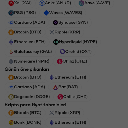
Xai (XAI)
Ankr (ANKR)
Aave (AAVE)
PSG (PSG)
Waves (WAVES)
Cardano (ADA)
Synapse (SYN)
Bitcoin (BTC)
Ripple (XRP)
Ethereum (ETH)
Hyperliquid (HYPE)
Galatasaray (GAL)
Orchid (OXT)
Numeraire (NMR)
Chiliz (CHZ)
Günün öne çıkanları
Bitcoin (BTC)
Ethereum (ETH)
Cardano (ADA)
Bat (BAT)
Dogecoin (DOGE)
Chiliz (CHZ)
Kripto para fiyat tahminleri
Bitcoin (BTC)
Ripple (XRP)
Bonk (BONK)
Ethereum (ETH)