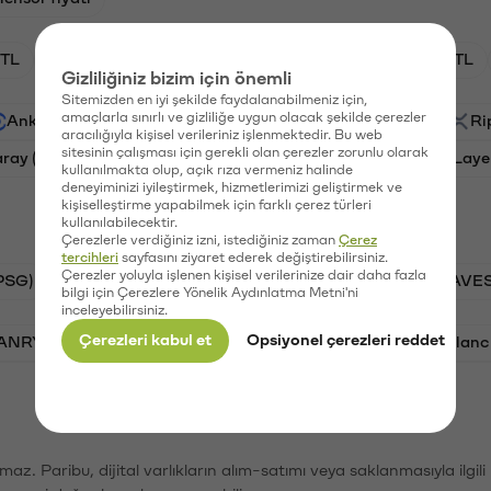
TL
HNT/TL
BTC/TL
GAL/TL
OXT/TL
Gizliliğiniz bizim için önemli
Sitemizden en iyi şekilde faydalanabilmeniz için,
amaçlarla sınırlı ve gizliliğe uygun olacak şekilde çerezler
Ankr (ANKR)
Waves (WAVES)
PSG (PSG)
Ri
aracılığıyla kişisel verileriniz işlenmektedir. Bu web
sitesinin çalışması için gerekli olan çerezler zorunlu olarak
aray (GAL)
Ethereum (ETH)
Orchid (OXT)
Laye
kullanılmakta olup, açık rıza vermeniz halinde
deneyiminizi iyileştirmek, hizmetlerimizi geliştirmek ve
kişiselleştirme yapabilmek için farklı çerez türleri
kullanılabilecektir.
Çerezlerle verdiğiniz izni, istediğiniz zaman
Çerez
tercihleri
sayfasını ziyaret ederek değiştirebilirsiniz.
Çerezler yoluyla işlenen kişisel verilerinize dair daha fazla
PSG)
Bitcoin (BTC)
Tron (TRX)
Waves (WAVES
bilgi için Çerezlere Yönelik Aydınlatma Metni'ni
inceleyebilirsiniz.
Çerezleri kabul et
Opsiyonel çerezleri reddet
VANRY)
Bonk (BONK)
Ethereum (ETH)
Avalanc
şımaz. Paribu, dijital varlıkların alım-satımı veya saklanmasıyla ilgi