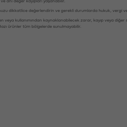
r ve ani değer kayıpları yaşanabilir.
nuzu dikkatlice değerlendirin ve gerekli durumlarda hukuk, vergi v
den veya kullanımından kaynaklanabilecek zarar, kayıp veya diğer 
Bazı ürünler tüm bölgelerde sunulmayabilir.