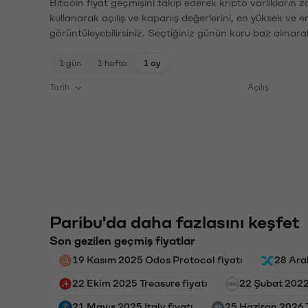
Bitcoin fiyat geçmişini takip ederek kripto varlıkların 
kullanarak açılış ve kapanış değerlerini, en yüksek ve e
görüntüleyebilirsiniz. Seçtiğiniz günün kuru baz alınarak
1 gün
1 hafta
1 ay
Tarih
Açılış
Paribu'da daha fazlasını keşfet
Son gezilen geçmiş fiyatlar
19 Kasım 2025 Odos Protocol fiyatı
28 Aral
22 Ekim 2025 Treasure fiyatı
22 Şubat 202
21 Mayıs 2025 Italy fiyatı
25 Haziran 2026 T