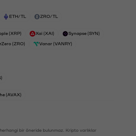
ETH/TL
ZRO/TL
pple (XRP)
Xai (XAI)
Synapse (SYN)
rZero (ZRO)
Vanar (VANRY)
)
he (AVAX)
li herhangi bir öneride bulunmaz. Kripto varlıklar