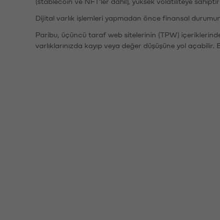
(stablecoin ve NFT'ler dahil), yüksek volatiliteye sahipti
Dijital varlık işlemleri yapmadan önce finansal durumu
Paribu, üçüncü taraf web sitelerinin (TPW) içeriklerin
varlıklarınızda kayıp veya değer düşüşüne yol açabilir. 