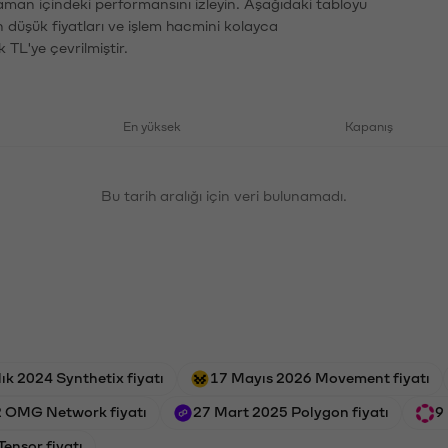
zaman içindeki performansını izleyin. Aşağıdaki tabloyu
n düşük fiyatları ve işlem hacmini kolayca
 TL'ye çevrilmiştir.
En yüksek
Kapanış
Bu tarih aralığı için veri bulunamadı.
ık 2024 Synthetix fiyatı
17 Mayıs 2026 Movement fiyatı
2 OMG Network fiyatı
27 Mart 2025 Polygon fiyatı
9
ensor fiyatı