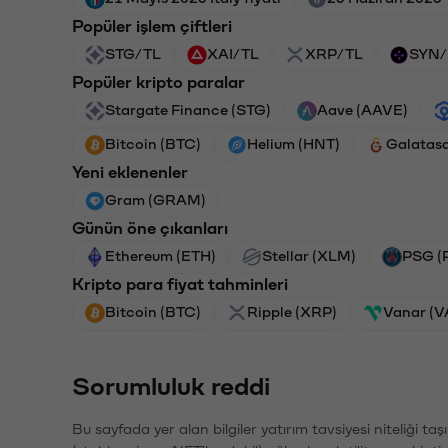
Popüler işlem çiftleri
STG/TL
XAI/TL
XRP/TL
SYN/
Popüler kripto paralar
Stargate Finance (STG)
Aave (AAVE)
Bitcoin (BTC)
Helium (HNT)
Galatas
Yeni eklenenler
Gram (GRAM)
Günün öne çıkanları
Ethereum (ETH)
Stellar (XLM)
PSG (
Kripto para fiyat tahminleri
Bitcoin (BTC)
Ripple (XRP)
Vanar (
Sorumluluk reddi
Bu sayfada yer alan bilgiler yatırım tavsiyesi niteliği ta