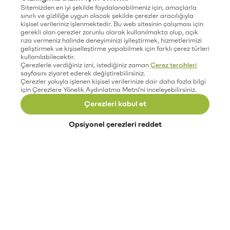
Sitemizden en iyi şekilde faydalanabilmeniz için, amaçlarla
sınırlı ve gizliliğe uygun olacak şekilde çerezler aracılığıyla
kişisel verileriniz işlenmektedir. Bu web sitesinin çalışması için
gerekli olan çerezler zorunlu olarak kullanılmakta olup, açık
rıza vermeniz halinde deneyiminizi iyileştirmek, hizmetlerimizi
geliştirmek ve kişiselleştirme yapabilmek için farklı çerez türleri
kullanılabilecektir.
Çerezlerle verdiğiniz izni, istediğiniz zaman
Çerez tercihleri
sayfasını ziyaret ederek değiştirebilirsiniz.
Çerezler yoluyla işlenen kişisel verilerinize dair daha fazla bilgi
için Çerezlere Yönelik Aydınlatma Metni'ni inceleyebilirsiniz.
Çerezleri kabul et
Opsiyonel çerezleri reddet
Paribu’yu keşfet
Eğitimler
Etkinlikler
Açık pozisyonlar