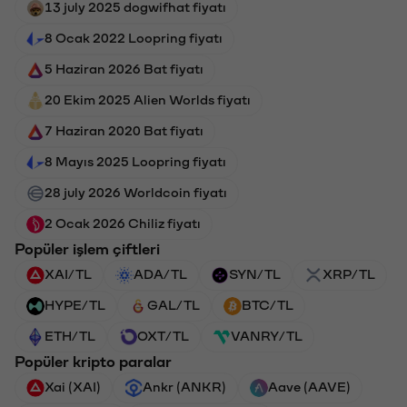
13 july 2025 dogwifhat fiyatı
8 Ocak 2022 Loopring fiyatı
5 Haziran 2026 Bat fiyatı
20 Ekim 2025 Alien Worlds fiyatı
7 Haziran 2020 Bat fiyatı
8 Mayıs 2025 Loopring fiyatı
28 july 2026 Worldcoin fiyatı
2 Ocak 2026 Chiliz fiyatı
Popüler işlem çiftleri
XAI/TL
ADA/TL
SYN/TL
XRP/TL
HYPE/TL
GAL/TL
BTC/TL
ETH/TL
OXT/TL
VANRY/TL
Popüler kripto paralar
Xai (XAI)
Ankr (ANKR)
Aave (AAVE)