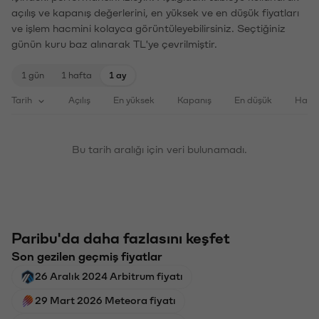
açılış ve kapanış değerlerini, en yüksek ve en düşük fiyatları
ve işlem hacmini kolayca görüntüleyebilirsiniz. Seçtiğiniz
günün kuru baz alınarak TL'ye çevrilmiştir.
1 gün
1 hafta
1 ay
Tarih
Açılış
En yüksek
Kapanış
En düşük
Haci
Bu tarih aralığı için veri bulunamadı.
Paribu'da daha fazlasını keşfet
Son gezilen geçmiş fiyatlar
26 Aralık 2024 Arbitrum fiyatı
29 Mart 2026 Meteora fiyatı