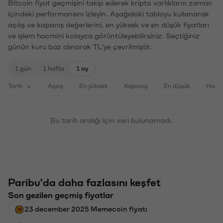
Bitcoin fiyat geçmişini takip ederek kripto varlıkların zaman
içindeki performansını izleyin. Aşağıdaki tabloyu kullanarak
açılış ve kapanış değerlerini, en yüksek ve en düşük fiyatları
ve işlem hacmini kolayca görüntüleyebilirsiniz. Seçtiğiniz
günün kuru baz alınarak TL'ye çevrilmiştir.
1 gün
1 hafta
1 ay
Tarih
Açılış
En yüksek
Kapanış
En düşük
Haci
Bu tarih aralığı için veri bulunamadı.
Paribu'da daha fazlasını keşfet
Son gezilen geçmiş fiyatlar
23 december 2025 Memecoin fiyatı