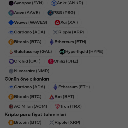
Synapse (SYN)
Ankr (ANKR)
Aave (AAVE)
PSG (PSG)
Waves (WAVES)
Xai (XAI)
Cardano (ADA)
Ripple (XRP)
Bitcoin (BTC)
Ethereum (ETH)
Galatasaray (GAL)
Hyperliquid (HYPE)
Orchid (OXT)
Chiliz (CHZ)
Numeraire (NMR)
Günün öne çıkanları
Cardano (ADA)
Ethereum (ETH)
Bitcoin (BTC)
Bat (BAT)
AC Milan (ACM)
Tron (TRX)
Kripto para fiyat tahminleri
Bitcoin (BTC)
Ripple (XRP)