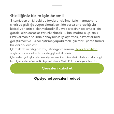
Gizliliğiniz bizim için önemli
Sitemizden en iyi şekilde faydalanabilmeniz için, amaçlarla
sınırlı ve gizliliğe uygun olacak şekilde çerezler aracılığıyla
kişisel verileriniz işlenmektedir. Bu web sitesinin çalışması için
gerekli olan çerezler zorunlu olarak kullanılmakta olup, açık
rıza vermeniz halinde deneyiminizi iyileştirmek, hizmetlerimizi
geliştirmek ve kişiselleştirme yapabilmek için farklı çerez türleri
kullanılabilecektir.
Çerezlerle verdiğiniz izni, istediğiniz zaman
Çerez tercihleri
sayfasını ziyaret ederek değiştirebilirsiniz.
Çerezler yoluyla işlenen kişisel verilerinize dair daha fazla bilgi
için Çerezlere Yönelik Aydınlatma Metni'ni inceleyebilirsiniz.
Çerezleri kabul et
Opsiyonel çerezleri reddet
Paribu’yu keşfet