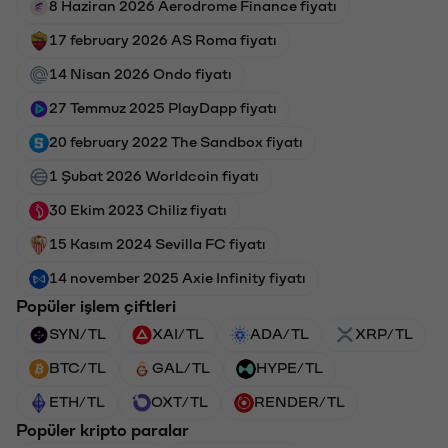
8 Haziran 2026 Aerodrome Finance fiyatı
17 february 2026 AS Roma fiyatı
14 Nisan 2026 Ondo fiyatı
27 Temmuz 2025 PlayDapp fiyatı
20 february 2022 The Sandbox fiyatı
1 Şubat 2026 Worldcoin fiyatı
30 Ekim 2023 Chiliz fiyatı
15 Kasım 2024 Sevilla FC fiyatı
14 november 2025 Axie Infinity fiyatı
Popüler işlem çiftleri
SYN/TL
XAI/TL
ADA/TL
XRP/TL
BTC/TL
GAL/TL
HYPE/TL
ETH/TL
OXT/TL
RENDER/TL
Popüler kripto paralar