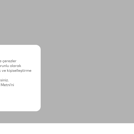
e çerezler
zorunlu olarak
 ve kişiselleştirme
siniz.
 Metni'ni