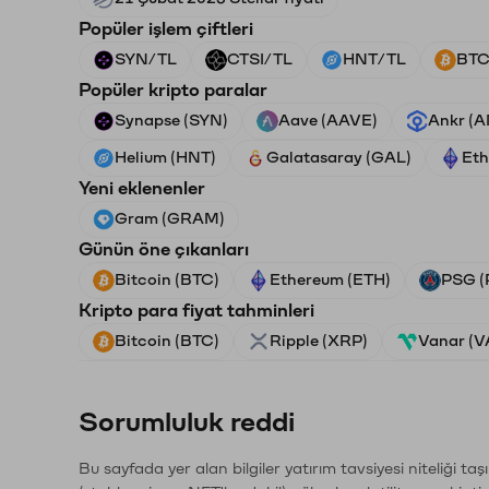
Popüler işlem çiftleri
SYN/TL
CTSI/TL
HNT/TL
BTC
Popüler kripto paralar
Synapse (SYN)
Aave (AAVE)
Ankr (
Helium (HNT)
Galatasaray (GAL)
Eth
Yeni eklenenler
Gram (GRAM)
Günün öne çıkanları
Bitcoin (BTC)
Ethereum (ETH)
PSG (
Kripto para fiyat tahminleri
Bitcoin (BTC)
Ripple (XRP)
Vanar (
Sorumluluk reddi
Bu sayfada yer alan bilgiler yatırım tavsiyesi niteliği ta