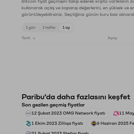
Bitcoin fiyat geçmişini takip ederek kripto varlıkların 
kullanarak açılış ve kapanış değerlerini, en yüksek ve e
görüntüleyebilirsiniz. Seçtiğiniz günün kuru baz alınarak
1 gün
1 hafta
1 ay
Tarih
Açılış
Paribu'da daha fazlasını keşfet
Son gezilen geçmiş fiyatlar
12 Şubat 2023 OMG Network fiyatı
11 May
1 Ekim 2023 Zilliqa fiyatı
6 Haziran 2025 Fe
21 Şubat 2023 Stellar fiyatı