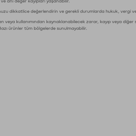
r ve ani değer kayıpları yaşanabilir.
nuzu dikkatlice değerlendirin ve gerekli durumlarda hukuk, vergi v
den veya kullanımından kaynaklanabilecek zarar, kayıp veya diğer 
Bazı ürünler tüm bölgelerde sunulmayabilir.