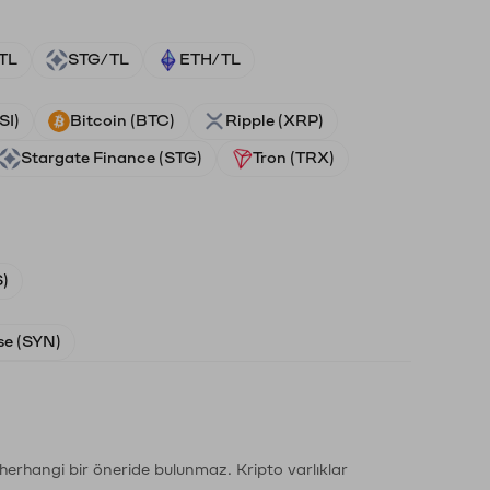
TL
STG/TL
ETH/TL
SI)
Bitcoin (BTC)
Ripple (XRP)
Stargate Finance (STG)
Tron (TRX)
)
e (SYN)
li herhangi bir öneride bulunmaz. Kripto varlıklar