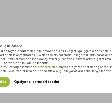
im için önemli
kilde faydalanabilmeniz için, amaçlarla sınırlı ve gizliliğe uygun olacak şekild
 verileriniz işlenmektedir. Bu web sitesinin çalışması için gerekli olan çerezler 
açık rıza vermeniz halinde deneyiminizi iyileştirmek, hizmetlerimizi geliştirmek
lı çerez türleri kullanılabilecektir.
iz izni, istediğiniz zaman
Çerez tercihleri
sayfasını ziyaret ederek değiştirebilir
enen kişisel verilerinize dair daha fazla bilgi için Çerezlere Yönelik Aydınlatma
l et
Opsiyonel çerezleri reddet