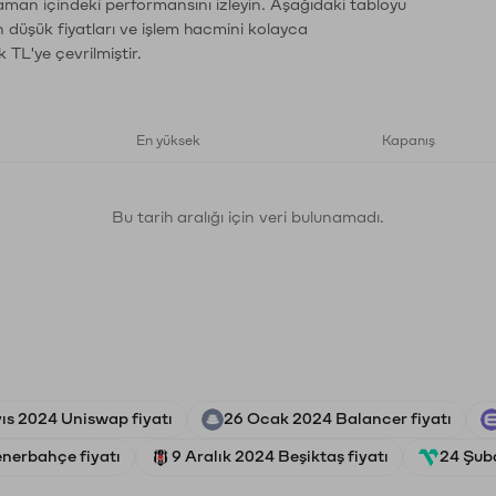
zaman içindeki performansını izleyin. Aşağıdaki tabloyu
n düşük fiyatları ve işlem hacmini kolayca
 TL'ye çevrilmiştir.
En yüksek
Kapanış
Bu tarih aralığı için veri bulunamadı.
ıs 2024 Uniswap fiyatı
26 Ocak 2024 Balancer fiyatı
nerbahçe fiyatı
9 Aralık 2024 Beşiktaş fiyatı
24 Şuba