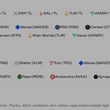
/TL
XRP/TL
GAL/TL
TLM/TL
VANRY/
ANKR)
Waves (WAVES)
PSG (PSG)
Cartesi (CT
ereum (ETH)
Alien Worlds (TLM)
Vanar (VANRY)
PSG)
Stellar (XLM)
Tron (TRX)
Waves (WAVES
VANRY)
Pepe (PEPE)
Avalanche (AVAX)
Synaps
şımaz. Paribu, dijital varlıkların alım-satımı veya saklanmasıyla ilgi