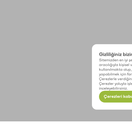
Gizliliğiniz biz
Sitemizden en iyi şe
aracılığıyla kişisel
kullanılmakta olup, 
yapabilmek için fark
Çerezlerle verdiğin
Çerezler yoluyla işl
inceleyebilirsiniz.
Çerezleri kabu