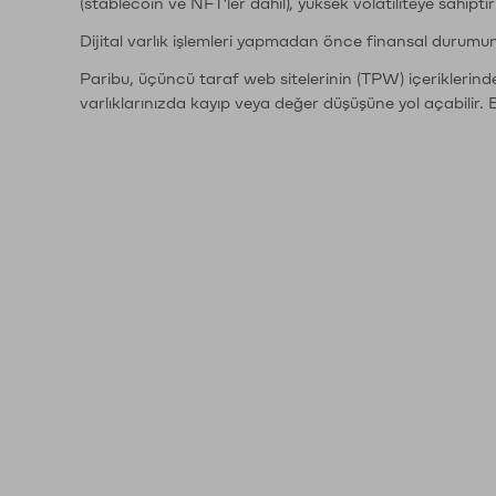
(stablecoin ve NFT'ler dahil), yüksek volatiliteye sahipti
Dijital varlık işlemleri yapmadan önce finansal durumu
Paribu, üçüncü taraf web sitelerinin (TPW) içeriklerin
varlıklarınızda kayıp veya değer düşüşüne yol açabilir. 