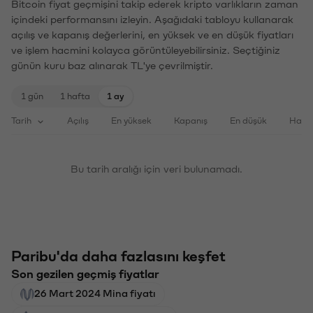
Bitcoin fiyat geçmişini takip ederek kripto varlıkların zaman
içindeki performansını izleyin. Aşağıdaki tabloyu kullanarak
açılış ve kapanış değerlerini, en yüksek ve en düşük fiyatları
ve işlem hacmini kolayca görüntüleyebilirsiniz. Seçtiğiniz
günün kuru baz alınarak TL'ye çevrilmiştir.
1 gün
1 hafta
1 ay
Tarih
Açılış
En yüksek
Kapanış
En düşük
Haci
Bu tarih aralığı için veri bulunamadı.
Paribu'da daha fazlasını keşfet
Son gezilen geçmiş fiyatlar
26 Mart 2024 Mina fiyatı