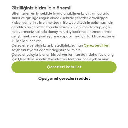
Gizliliğiniz bizim için önemli
Sitemizden en iyi şekilde faydalanabilmeniz için, amaçlarla
sınırlı ve gizliliğe uygun olacak şekilde çerezler aracılığıyla
kişisel verileriniz işlenmektedir. Bu web sitesinin çalışması için
gerekli olan çerezler zorunlu olarak kullanılmakta olup, açık
rıza vermeniz halinde deneyiminizi iyileştirmek, hizmetlerimizi
geliştirmek ve kişiselleştirme yapabilmek için farklı çerez türleri
kullanılabilecektir.
Çerezlerle verdiğiniz izni, istediğiniz zaman
Çerez tercihleri
sayfasını ziyaret ederek değiştirebilirsiniz.
Çerezler yoluyla işlenen kişisel verilerinize dair daha fazla bilgi
için Çerezlere Yönelik Aydınlatma Metni'ni inceleyebilirsiniz.
Çerezleri kabul et
Opsiyonel çerezleri reddet
Paribu’yu keşfet
Eğitimler