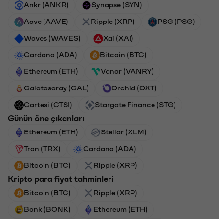
Ankr (ANKR)
Synapse (SYN)
Aave (AAVE)
Ripple (XRP)
PSG (PSG)
Waves (WAVES)
Xai (XAI)
Cardano (ADA)
Bitcoin (BTC)
Ethereum (ETH)
Vanar (VANRY)
Galatasaray (GAL)
Orchid (OXT)
Cartesi (CTSI)
Stargate Finance (STG)
Günün öne çıkanları
Ethereum (ETH)
Stellar (XLM)
Tron (TRX)
Cardano (ADA)
Bitcoin (BTC)
Ripple (XRP)
Kripto para fiyat tahminleri
Bitcoin (BTC)
Ripple (XRP)
Bonk (BONK)
Ethereum (ETH)