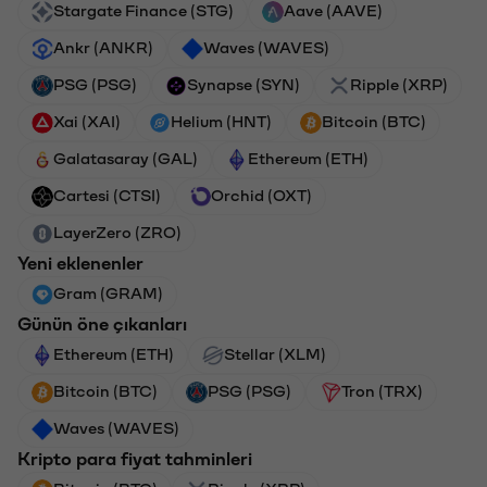
Stargate Finance (STG)
Aave (AAVE)
Ankr (ANKR)
Waves (WAVES)
PSG (PSG)
Synapse (SYN)
Ripple (XRP)
Xai (XAI)
Helium (HNT)
Bitcoin (BTC)
Galatasaray (GAL)
Ethereum (ETH)
Cartesi (CTSI)
Orchid (OXT)
LayerZero (ZRO)
Yeni eklenenler
Gram (GRAM)
Günün öne çıkanları
Ethereum (ETH)
Stellar (XLM)
Bitcoin (BTC)
PSG (PSG)
Tron (TRX)
Waves (WAVES)
Kripto para fiyat tahminleri