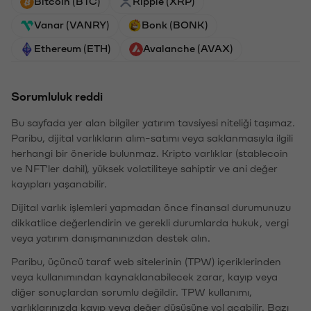
Bitcoin (BTC)
Ripple (XRP)
Vanar (VANRY)
Bonk (BONK)
Ethereum (ETH)
Avalanche (AVAX)
Sorumluluk reddi
Bu sayfada yer alan bilgiler yatırım tavsiyesi niteliği taşımaz.
Paribu, dijital varlıkların alım-satımı veya saklanmasıyla ilgili
herhangi bir öneride bulunmaz. Kripto varlıklar (stablecoin
ve NFT'ler dahil), yüksek volatiliteye sahiptir ve ani değer
kayıpları yaşanabilir.
Dijital varlık işlemleri yapmadan önce finansal durumunuzu
dikkatlice değerlendirin ve gerekli durumlarda hukuk, vergi
veya yatırım danışmanınızdan destek alın.
Paribu, üçüncü taraf web sitelerinin (TPW) içeriklerinden
veya kullanımından kaynaklanabilecek zarar, kayıp veya
diğer sonuçlardan sorumlu değildir. TPW kullanımı,
varlıklarınızda kayıp veya değer düşüşüne yol açabilir. Bazı