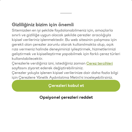
Gizliliğiniz bizim için önemli
Sitemizden en iyi şekilde faydalanabilmeniz için, amaçlarla
sınırlı ve gizliliğe uygun olacak şekilde çerezler aracılığıyla
kişisel verileriniz işlenmektedir. Bu web sitesinin çalışması için
gerekli olan çerezler zorunlu olarak kullanılmakta olup, açık
rıza vermeniz halinde deneyiminizi iyileştirmek, hizmetlerimizi
geliştirmek ve kişiselleştirme yapabilmek için farklı çerez türleri
kullanılabilecektir.
Çerezlerle verdiğiniz izni, istediğiniz zaman
Çerez tercihleri
sayfasını ziyaret ederek değiştirebilirsiniz.
Çerezler yoluyla işlenen kişisel verilerinize dair daha fazla bilgi
için Çerezlere Yönelik Aydınlatma Metni'ni inceleyebilirsiniz.
Çerezleri kabul et
Opsiyonel çerezleri reddet