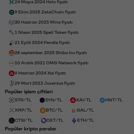
24 Mayıs 2024 Holo fiyatı
9 Ekim 2025 ZetaChain fiyatı
30 Haziran 2025 Mina fiyatı
1 Nisan 2025 Spell Token fiyatı
21 Eylül 2024 Pendle fiyatı
28 september 2025 Shiba Inu fiyatı
10 Aralık 2021 OMG Network fiyatı
9 Haziran 2024 Xai fiyatı
29 Mart 2023 Juventus fiyatı
Popüler işlem çiftleri
STG/TL
SYN/TL
XAI/TL
HNT/TL
XRP/TL
BTC/TL
GAL/TL
CTSI/TL
OXT/TL
ETH/TL
Popüler kripto paralar