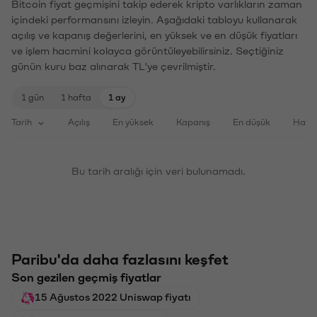
Bitcoin fiyat geçmişini takip ederek kripto varlıkların zaman
içindeki performansını izleyin. Aşağıdaki tabloyu kullanarak
açılış ve kapanış değerlerini, en yüksek ve en düşük fiyatları
ve işlem hacmini kolayca görüntüleyebilirsiniz. Seçtiğiniz
günün kuru baz alınarak TL'ye çevrilmiştir.
1 gün
1 hafta
1 ay
Tarih
Açılış
En yüksek
Kapanış
En düşük
Haci
Bu tarih aralığı için veri bulunamadı.
Paribu'da daha fazlasını keşfet
Son gezilen geçmiş fiyatlar
15 Ağustos 2022 Uniswap fiyatı