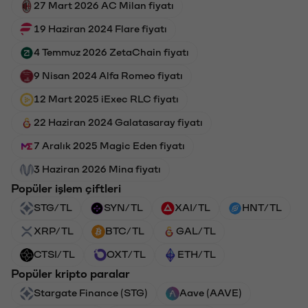
27 Mart 2026 AC Milan fiyatı
19 Haziran 2024 Flare fiyatı
4 Temmuz 2026 ZetaChain fiyatı
9 Nisan 2024 Alfa Romeo fiyatı
12 Mart 2025 iExec RLC fiyatı
22 Haziran 2024 Galatasaray fiyatı
7 Aralık 2025 Magic Eden fiyatı
3 Haziran 2026 Mina fiyatı
Popüler işlem çiftleri
STG/TL
SYN/TL
XAI/TL
HNT/TL
XRP/TL
BTC/TL
GAL/TL
CTSI/TL
OXT/TL
ETH/TL
Popüler kripto paralar
Stargate Finance (STG)
Aave (AAVE)