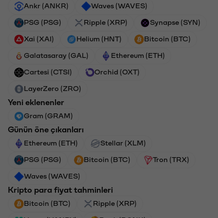
Ankr (ANKR)
Waves (WAVES)
PSG (PSG)
Ripple (XRP)
Synapse (SYN)
Xai (XAI)
Helium (HNT)
Bitcoin (BTC)
Galatasaray (GAL)
Ethereum (ETH)
Cartesi (CTSI)
Orchid (OXT)
LayerZero (ZRO)
Yeni eklenenler
Gram (GRAM)
Günün öne çıkanları
Ethereum (ETH)
Stellar (XLM)
PSG (PSG)
Bitcoin (BTC)
Tron (TRX)
Waves (WAVES)
Kripto para fiyat tahminleri
Bitcoin (BTC)
Ripple (XRP)