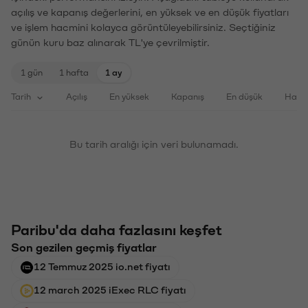
açılış ve kapanış değerlerini, en yüksek ve en düşük fiyatları
ve işlem hacmini kolayca görüntüleyebilirsiniz. Seçtiğiniz
günün kuru baz alınarak TL'ye çevrilmiştir.
1 gün
1 hafta
1 ay
Tarih
Açılış
En yüksek
Kapanış
En düşük
Haci
Bu tarih aralığı için veri bulunamadı.
Paribu'da daha fazlasını keşfet
Son gezilen geçmiş fiyatlar
12 Temmuz 2025 io.net fiyatı
12 march 2025 iExec RLC fiyatı