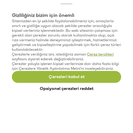
Gizliliğiniz bizim için önemli
Sitemizden en iyi şekilde faydalanabilmeniz için, amaçlarla
sınırlı ve gizliliğe uygun olacak şekilde çerezler aracılığıyla
kişisel verileriniz işlenmektedir. Bu web sitesinin çalışması için
gerekli olan çerezler zorunlu olarak kullanılmakta olup, açık
rıza vermeniz halinde deneyiminizi iyileştirmek, hizmetlerimizi
geliştirmek ve kişiselleştirme yapabilmek için farklı çerez türleri
kullanılabilecektir.
Çerezlerle verdiğiniz izni, istediğiniz zaman
Çerez tercihleri
sayfasını ziyaret ederek değiştirebilirsiniz.
Çerezler yoluyla işlenen kişisel verilerinize dair daha fazla bilgi
için Çerezlere Yönelik Aydınlatma Metni'ni inceleyebilirsiniz.
Çerezleri kabul et
Opsiyonel çerezleri reddet
Paribu’yu keşfet