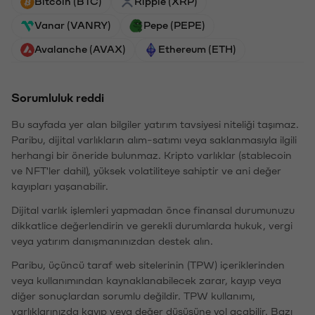
Bitcoin (BTC)
Ripple (XRP)
Vanar (VANRY)
Pepe (PEPE)
Avalanche (AVAX)
Ethereum (ETH)
Sorumluluk reddi
Bu sayfada yer alan bilgiler yatırım tavsiyesi niteliği taşımaz.
Paribu, dijital varlıkların alım-satımı veya saklanmasıyla ilgili
herhangi bir öneride bulunmaz. Kripto varlıklar (stablecoin
ve NFT'ler dahil), yüksek volatiliteye sahiptir ve ani değer
kayıpları yaşanabilir.
Dijital varlık işlemleri yapmadan önce finansal durumunuzu
dikkatlice değerlendirin ve gerekli durumlarda hukuk, vergi
veya yatırım danışmanınızdan destek alın.
Paribu, üçüncü taraf web sitelerinin (TPW) içeriklerinden
veya kullanımından kaynaklanabilecek zarar, kayıp veya
diğer sonuçlardan sorumlu değildir. TPW kullanımı,
varlıklarınızda kayıp veya değer düşüşüne yol açabilir. Bazı