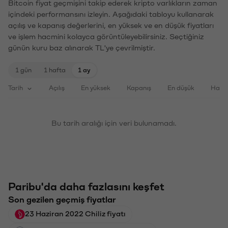
Bitcoin fiyat geçmişini takip ederek kripto varlıkların zaman
içindeki performansını izleyin. Aşağıdaki tabloyu kullanarak
açılış ve kapanış değerlerini, en yüksek ve en düşük fiyatları
ve işlem hacmini kolayca görüntüleyebilirsiniz. Seçtiğiniz
günün kuru baz alınarak TL'ye çevrilmiştir.
1 gün
1 hafta
1 ay
Tarih
Açılış
En yüksek
Kapanış
En düşük
Haci
Bu tarih aralığı için veri bulunamadı.
Paribu'da daha fazlasını keşfet
Son gezilen geçmiş fiyatlar
23 Haziran 2022 Chiliz fiyatı