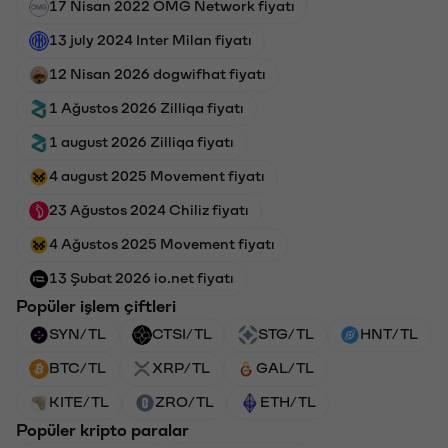
17 Nisan 2022 OMG Network fiyatı
13 july 2024 Inter Milan fiyatı
12 Nisan 2026 dogwifhat fiyatı
1 Ağustos 2026 Zilliqa fiyatı
1 august 2026 Zilliqa fiyatı
4 august 2025 Movement fiyatı
23 Ağustos 2024 Chiliz fiyatı
4 Ağustos 2025 Movement fiyatı
13 Şubat 2026 io.net fiyatı
Popüler işlem çiftleri
SYN/TL
CTSI/TL
STG/TL
HNT/TL
BTC/TL
XRP/TL
GAL/TL
KITE/TL
ZRO/TL
ETH/TL
Popüler kripto paralar