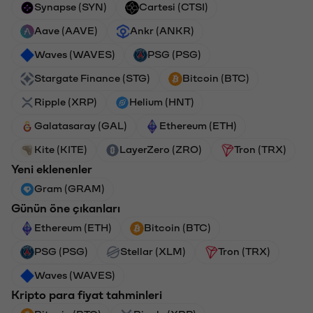
Synapse (SYN)
Cartesi (CTSI)
Aave (AAVE)
Ankr (ANKR)
Waves (WAVES)
PSG (PSG)
Stargate Finance (STG)
Bitcoin (BTC)
Ripple (XRP)
Helium (HNT)
Galatasaray (GAL)
Ethereum (ETH)
Kite (KITE)
LayerZero (ZRO)
Tron (TRX)
Yeni eklenenler
Gram (GRAM)
Günün öne çıkanları
Ethereum (ETH)
Bitcoin (BTC)
PSG (PSG)
Stellar (XLM)
Tron (TRX)
Waves (WAVES)
Kripto para fiyat tahminleri