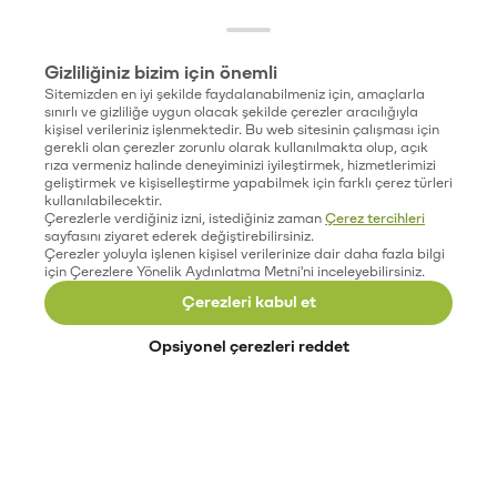
Gizliliğiniz bizim için önemli
Sitemizden en iyi şekilde faydalanabilmeniz için, amaçlarla
sınırlı ve gizliliğe uygun olacak şekilde çerezler aracılığıyla
kişisel verileriniz işlenmektedir. Bu web sitesinin çalışması için
gerekli olan çerezler zorunlu olarak kullanılmakta olup, açık
rıza vermeniz halinde deneyiminizi iyileştirmek, hizmetlerimizi
geliştirmek ve kişiselleştirme yapabilmek için farklı çerez türleri
kullanılabilecektir.
Çerezlerle verdiğiniz izni, istediğiniz zaman
Çerez tercihleri
sayfasını ziyaret ederek değiştirebilirsiniz.
Çerezler yoluyla işlenen kişisel verilerinize dair daha fazla bilgi
için Çerezlere Yönelik Aydınlatma Metni'ni inceleyebilirsiniz.
Çerezleri kabul et
Opsiyonel çerezleri reddet