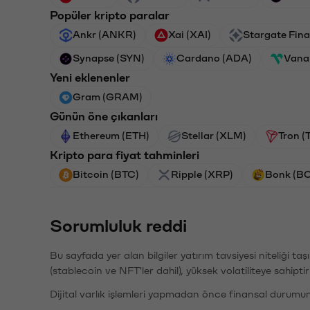
Popüler kripto paralar
Ankr (ANKR)
Xai (XAI)
Stargate Fin
Synapse (SYN)
Cardano (ADA)
Vana
Yeni eklenenler
Gram (GRAM)
Günün öne çıkanları
Ethereum (ETH)
Stellar (XLM)
Tron (
Kripto para fiyat tahminleri
Bitcoin (BTC)
Ripple (XRP)
Bonk (B
Sorumluluk reddi
Bu sayfada yer alan bilgiler yatırım tavsiyesi niteliği ta
(stablecoin ve NFT'ler dahil), yüksek volatiliteye sahipti
Dijital varlık işlemleri yapmadan önce finansal durumu