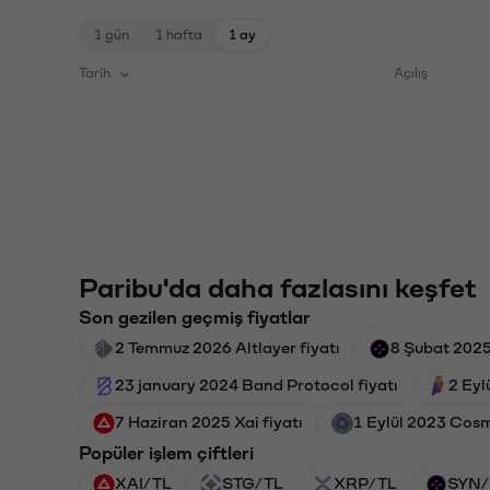
1 gün
1 hafta
1 ay
Tarih
Açılış
Paribu'da daha fazlasını keşfet
Son gezilen geçmiş fiyatlar
2 Temmuz 2026 Altlayer fiyatı
8 Şubat 2025
23 january 2024 Band Protocol fiyatı
2 Eyl
7 Haziran 2025 Xai fiyatı
1 Eylül 2023 Cosm
Popüler işlem çiftleri
XAI/TL
STG/TL
XRP/TL
SYN/