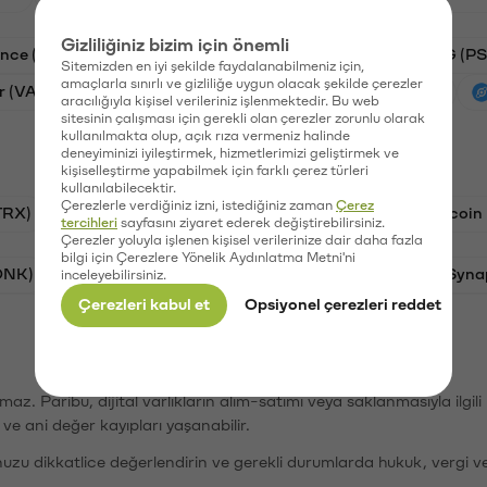
Gizliliğiniz bizim için önemli
ance (STG)
Ripple (XRP)
Aave (AAVE)
PSG (PS
Sitemizden en iyi şekilde faydalanabilmeniz için,
amaçlarla sınırlı ve gizliliğe uygun olacak şekilde çerezler
r (VANRY)
Galatasaray (GAL)
Ethereum (ETH)
aracılığıyla kişisel verileriniz işlenmektedir. Bu web
sitesinin çalışması için gerekli olan çerezler zorunlu olarak
kullanılmakta olup, açık rıza vermeniz halinde
deneyiminizi iyileştirmek, hizmetlerimizi geliştirmek ve
kişiselleştirme yapabilmek için farklı çerez türleri
kullanılabilecektir.
Çerezlerle verdiğiniz izni, istediğiniz zaman
Çerez
TRX)
Bitcoin (BTC)
Ravencoin (RVN)
Litecoin
tercihleri
sayfasını ziyaret ederek değiştirebilirsiniz.
Çerezler yoluyla işlenen kişisel verilerinize dair daha fazla
bilgi için Çerezlere Yönelik Aydınlatma Metni'ni
ONK)
Ethereum (ETH)
Avalanche (AVAX)
Syna
inceleyebilirsiniz.
Çerezleri kabul et
Opsiyonel çerezleri reddet
şımaz. Paribu, dijital varlıkların alım-satımı veya saklanmasıyla ilgi
r ve ani değer kayıpları yaşanabilir.
nuzu dikkatlice değerlendirin ve gerekli durumlarda hukuk, vergi v