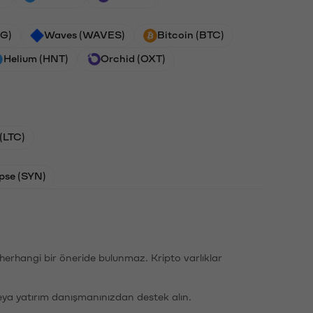
G)
Waves (WAVES)
Bitcoin (BTC)
Helium (HNT)
Orchid (OXT)
 (LTC)
pse (SYN)
li herhangi bir öneride bulunmaz. Kripto varlıklar
eya yatırım danışmanınızdan destek alın.