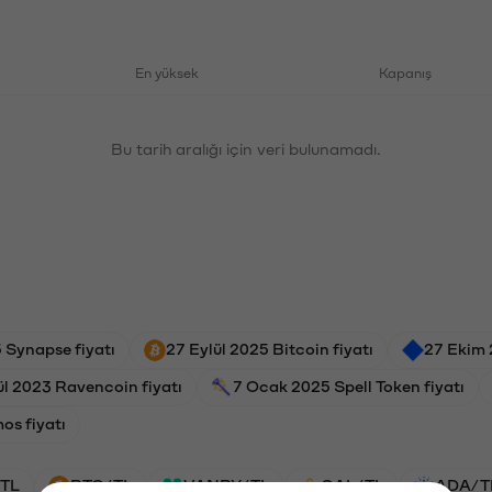
En yüksek
Kapanış
Bu tarih aralığı için veri bulunamadı.
 Synapse fiyatı
27 Eylül 2025 Bitcoin fiyatı
27 Ekim 
ül 2023 Ravencoin fiyatı
7 Ocak 2025 Spell Token fiyatı
os fiyatı
TL
BTC/TL
VANRY/TL
GAL/TL
ADA/T