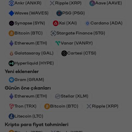
Ankr (ANKR)
Ripple (XRP)
Aave (AAVE)
Waves (WAVES)
PSG (PSG)
Synapse (SYN)
Xai (XAI)
Cardano (ADA)
Bitcoin (BTC)
Stargate Finance (STG)
Ethereum (ETH)
Vanar (VANRY)
Galatasaray (GAL)
Cartesi (CTSI)
Hyperliquid (HYPE)
Yeni eklenenler
Gram (GRAM)
Günün öne çıkanları
Ethereum (ETH)
Stellar (XLM)
Tron (TRX)
Bitcoin (BTC)
Ripple (XRP)
Litecoin (LTC)
Kripto para fiyat tahminleri