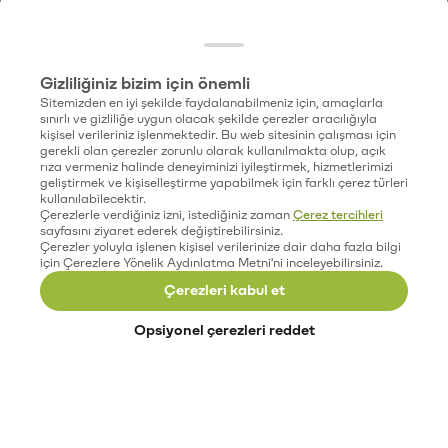
Gizliliğiniz bizim için önemli
Sitemizden en iyi şekilde faydalanabilmeniz için, amaçlarla
sınırlı ve gizliliğe uygun olacak şekilde çerezler aracılığıyla
kişisel verileriniz işlenmektedir. Bu web sitesinin çalışması için
gerekli olan çerezler zorunlu olarak kullanılmakta olup, açık
rıza vermeniz halinde deneyiminizi iyileştirmek, hizmetlerimizi
geliştirmek ve kişiselleştirme yapabilmek için farklı çerez türleri
kullanılabilecektir.
Çerezlerle verdiğiniz izni, istediğiniz zaman
Çerez tercihleri
sayfasını ziyaret ederek değiştirebilirsiniz.
Çerezler yoluyla işlenen kişisel verilerinize dair daha fazla bilgi
için Çerezlere Yönelik Aydınlatma Metni'ni inceleyebilirsiniz.
Çerezleri kabul et
Opsiyonel çerezleri reddet