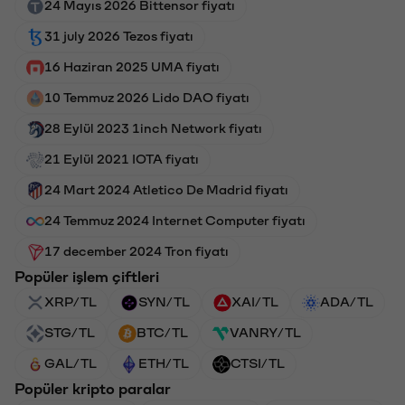
24 Mayıs 2026 Bittensor fiyatı
31 july 2026 Tezos fiyatı
16 Haziran 2025 UMA fiyatı
10 Temmuz 2026 Lido DAO fiyatı
28 Eylül 2023 1inch Network fiyatı
21 Eylül 2021 IOTA fiyatı
24 Mart 2024 Atletico De Madrid fiyatı
24 Temmuz 2024 Internet Computer fiyatı
17 december 2024 Tron fiyatı
Popüler işlem çiftleri
XRP/TL
SYN/TL
XAI/TL
ADA/TL
STG/TL
BTC/TL
VANRY/TL
GAL/TL
ETH/TL
CTSI/TL
Popüler kripto paralar