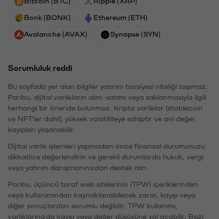
Bitcoin (BTC)
Ripple (XRP)
Bonk (BONK)
Ethereum (ETH)
Avalanche (AVAX)
Synapse (SYN)
Sorumluluk reddi
Bu sayfada yer alan bilgiler yatırım tavsiyesi niteliği taşımaz.
Paribu, dijital varlıkların alım-satımı veya saklanmasıyla ilgili
herhangi bir öneride bulunmaz. Kripto varlıklar (stablecoin
ve NFT'ler dahil), yüksek volatiliteye sahiptir ve ani değer
kayıpları yaşanabilir.
Dijital varlık işlemleri yapmadan önce finansal durumunuzu
dikkatlice değerlendirin ve gerekli durumlarda hukuk, vergi
veya yatırım danışmanınızdan destek alın.
Paribu, üçüncü taraf web sitelerinin (TPW) içeriklerinden
veya kullanımından kaynaklanabilecek zarar, kayıp veya
diğer sonuçlardan sorumlu değildir. TPW kullanımı,
varlıklarınızda kayıp veya değer düşüşüne yol açabilir. Bazı