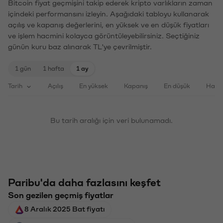
Bitcoin fiyat geçmişini takip ederek kripto varlıkların zaman
içindeki performansını izleyin. Aşağıdaki tabloyu kullanarak
açılış ve kapanış değerlerini, en yüksek ve en düşük fiyatları
ve işlem hacmini kolayca görüntüleyebilirsiniz. Seçtiğiniz
günün kuru baz alınarak TL'ye çevrilmiştir.
1 gün
1 hafta
1 ay
Tarih
Açılış
En yüksek
Kapanış
En düşük
Haci
Bu tarih aralığı için veri bulunamadı.
Paribu'da daha fazlasını keşfet
Son gezilen geçmiş fiyatlar
8 Aralık 2025 Bat fiyatı