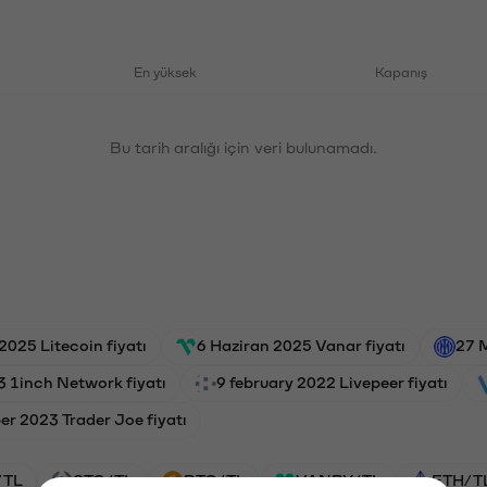
En yüksek
Kapanış
Bu tarih aralığı için veri bulunamadı.
2025 Litecoin fiyatı
6 Haziran 2025 Vanar fiyatı
27 M
3 1inch Network fiyatı
9 february 2022 Livepeer fiyatı
r 2023 Trader Joe fiyatı
/TL
STG/TL
BTC/TL
VANRY/TL
ETH/T