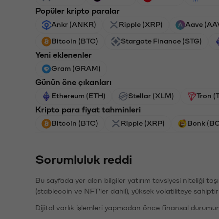
Popüler kripto paralar
Ankr (ANKR)
Ripple (XRP)
Aave (AA
Bitcoin (BTC)
Stargate Finance (STG)
Yeni eklenenler
Gram (GRAM)
Günün öne çıkanları
Ethereum (ETH)
Stellar (XLM)
Tron (
Kripto para fiyat tahminleri
Bitcoin (BTC)
Ripple (XRP)
Bonk (B
Sorumluluk reddi
Bu sayfada yer alan bilgiler yatırım tavsiyesi niteliği ta
(stablecoin ve NFT'ler dahil), yüksek volatiliteye sahipti
Dijital varlık işlemleri yapmadan önce finansal durumu