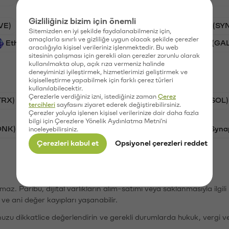
Gizliliğiniz bizim için önemli
VE)
PSG (PSG)
Waves (WAVES)
Synapse (SY
Sitemizden en iyi şekilde faydalanabilmeniz için,
amaçlarla sınırlı ve gizliliğe uygun olacak şekilde çerezler
Ethereum (ETH)
Vanar (VANRY)
Galatasaray (GA
aracılığıyla kişisel verileriniz işlenmektedir. Bu web
sitesinin çalışması için gerekli olan çerezler zorunlu olarak
kullanılmakta olup, açık rıza vermeniz halinde
deneyiminizi iyileştirmek, hizmetlerimizi geliştirmek ve
kişiselleştirme yapabilmek için farklı çerez türleri
kullanılabilecektir.
Çerezlerle verdiğiniz izni, istediğiniz zaman
Çerez
TRX)
Bitcoin (BTC)
Ripple (XRP)
Solana (SOL)
tercihleri
sayfasını ziyaret ederek değiştirebilirsiniz.
Çerezler yoluyla işlenen kişisel verilerinize dair daha fazla
bilgi için Çerezlere Yönelik Aydınlatma Metni'ni
ONK)
Ethereum (ETH)
Avalanche (AVAX)
Syna
inceleyebilirsiniz.
Çerezleri kabul et
Opsiyonel çerezleri reddet
şımaz. Paribu, dijital varlıkların alım-satımı veya saklanmasıyla ilgi
r ve ani değer kayıpları yaşanabilir.
nuzu dikkatlice değerlendirin ve gerekli durumlarda hukuk, vergi v