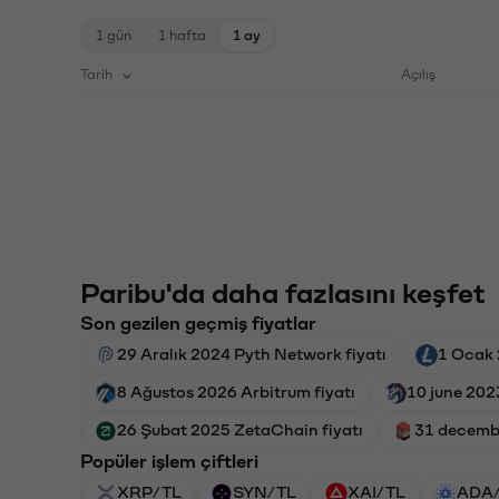
1 gün
1 hafta
1 ay
Tarih
Açılış
Paribu'da daha fazlasını keşfet
Son gezilen geçmiş fiyatlar
29 Aralık 2024 Pyth Network fiyatı
1 Ocak 
8 Ağustos 2026 Arbitrum fiyatı
10 june 202
26 Şubat 2025 ZetaChain fiyatı
31 decembe
Popüler işlem çiftleri
XRP/TL
SYN/TL
XAI/TL
ADA