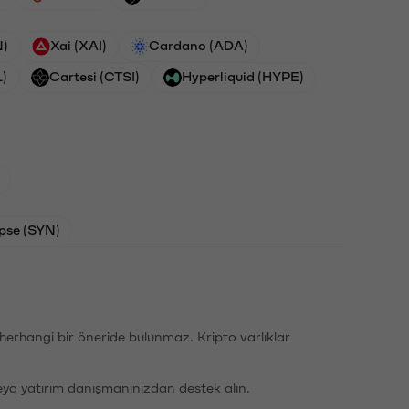
N)
Xai (XAI)
Cardano (ADA)
L)
Cartesi (CTSI)
Hyperliquid (HYPE)
pse (SYN)
li herhangi bir öneride bulunmaz. Kripto varlıklar
eya yatırım danışmanınızdan destek alın.