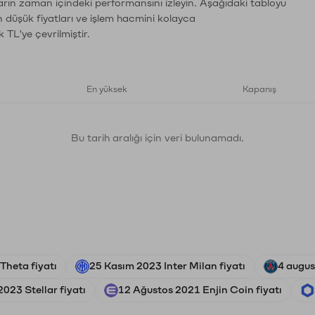
ların zaman içindeki performansını izleyin. Aşağıdaki tabloyu
n düşük fiyatları ve işlem hacmini kolayca
 TL'ye çevrilmiştir.
En yüksek
Kapanış
Bu tarih aralığı için veri bulunamadı.
Theta fiyatı
25 Kasım 2023 Inter Milan fiyatı
4 augus
023 Stellar fiyatı
12 Ağustos 2021 Enjin Coin fiyatı