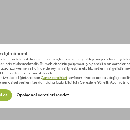
im için önemli
kilde faydalanabilmeniz için, amaçlarla sınırlı ve gizliliğe uygun olacak şekild
 verileriniz işlenmektedir. Bu web sitesinin çalışması için gerekli olan çerezler 
açık rıza vermeniz halinde deneyiminizi iyileştirmek, hizmetlerimizi geliştirmek
lı çerez türleri kullanılabilecektir.
iz izni, istediğiniz zaman
Çerez tercihleri
sayfasını ziyaret ederek değiştirebilir
enen kişisel verilerinize dair daha fazla bilgi için Çerezlere Yönelik Aydınlatma
l et
Opsiyonel çerezleri reddet