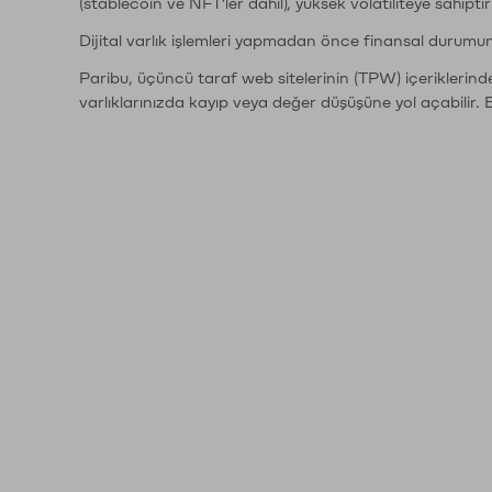
(stablecoin ve NFT'ler dahil), yüksek volatiliteye sahipti
Dijital varlık işlemleri yapmadan önce finansal durumu
Paribu, üçüncü taraf web sitelerinin (TPW) içeriklerin
varlıklarınızda kayıp veya değer düşüşüne yol açabilir. 