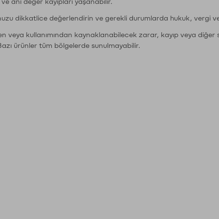
r ve ani değer kayıpları yaşanabilir.
nuzu dikkatlice değerlendirin ve gerekli durumlarda hukuk, vergi v
den veya kullanımından kaynaklanabilecek zarar, kayıp veya diğer 
Bazı ürünler tüm bölgelerde sunulmayabilir.