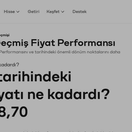
Hisse
Getiri
Keşfet
Destek
eçmişi
eçmiş Fiyat Performansı
in. Performansını ve tarihindeki önemli dönüm noktalarını daha
 kadardı?
tarihindeki
iyatı ne kadardı?
8,70