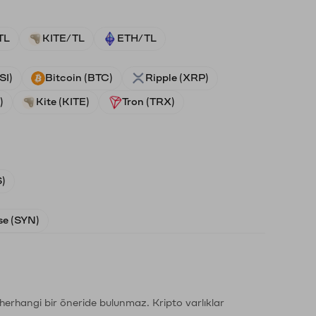
TL
KITE/TL
ETH/TL
SI)
Bitcoin (BTC)
Ripple (XRP)
)
Kite (KITE)
Tron (TRX)
)
e (SYN)
li herhangi bir öneride bulunmaz. Kripto varlıklar