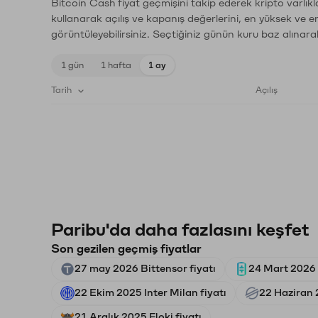
Bitcoin Cash fiyat geçmişini takip ederek kripto varlık
kullanarak açılış ve kapanış değerlerini, en yüksek ve e
görüntüleyebilirsiniz. Seçtiğiniz günün kuru baz alınarak
1 gün
1 hafta
1 ay
Tarih
Açılış
Paribu'da daha fazlasını keşfet
Son gezilen geçmiş fiyatlar
27 may 2026 Bittensor fiyatı
24 Mart 2026 
22 Ekim 2025 Inter Milan fiyatı
22 Haziran 2
21 Aralık 2025 Floki fiyatı