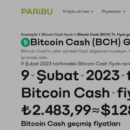
Kripto al/sat
Piyasalar
Anasayfa
Bitcoin Cash fiyatı
Bitcoin Cash (BCH) TL fiyat g
Bitcoin Cash (BCH) G
Bitcoin Cash'ın yıllar içindeki fiyat değişimini inceley
iyi analiz edin.
9 Şubat 2023 tarihindeki Bitcoin Cash fiyatı ne
9
Şubat
2023
Bitcoin Cash
f
₺2.483,99
≈
$12
Bitcoin Cash geçmiş fiyatları