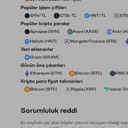
Popüler işlem çiftleri
SYN/TL
CTSI/TL
HNT/TL
STG
Popüler kripto paralar
Synapse (SYN)
Aave (AAVE)
Ankr (
Helium (HNT)
Stargate Finance (STG)
Yeni eklenenler
Gram (GRAM)
Günün öne çıkanları
Ethereum (ETH)
Bitcoin (BTC)
PSG (
Kripto para fiyat tahminleri
Bitcoin (BTC)
Ripple (XRP)
Vanar (
Sorumluluk reddi
Bu sayfada yer alan bilgiler yatırım tavsiyesi niteliği ta