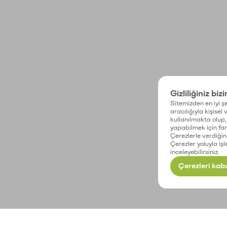
Gizliliğiniz biz
Sitemizden en iyi şe
aracılığıyla kişisel
kullanılmakta olup, 
yapabilmek için fark
Çerezlerle verdiğin
Çerezler yoluyla işl
inceleyebilirsiniz.
Çerezleri kabu