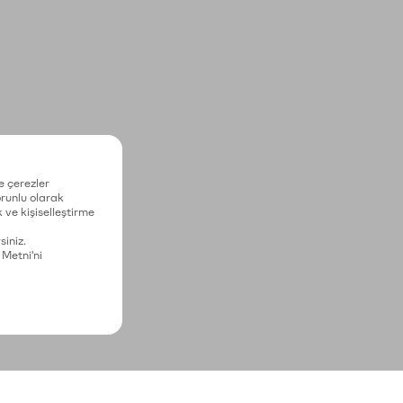
e çerezler
zorunlu olarak
 ve kişiselleştirme
siniz.
 Metni'ni