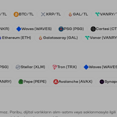
/TL
BTC/TL
XRP/TL
GAL/TL
VANRY/
ANKR)
Waves (WAVES)
PSG (PSG)
Cartesi (CT
Ethereum (ETH)
Galatasaray (GAL)
Vanar (VANRY
PSG)
Stellar (XLM)
Tron (TRX)
Waves (WAVES
VANRY)
Pepe (PEPE)
Avalanche (AVAX)
Synaps
şımaz. Paribu, dijital varlıkların alım-satımı veya saklanmasıyla ilgi