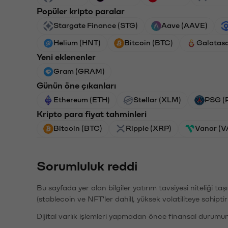
Popüler kripto paralar
Stargate Finance (STG)
Aave (AAVE)
Helium (HNT)
Bitcoin (BTC)
Galatas
Yeni eklenenler
Gram (GRAM)
Günün öne çıkanları
Ethereum (ETH)
Stellar (XLM)
PSG (
Kripto para fiyat tahminleri
Bitcoin (BTC)
Ripple (XRP)
Vanar (
Sorumluluk reddi
Bu sayfada yer alan bilgiler yatırım tavsiyesi niteliği ta
(stablecoin ve NFT'ler dahil), yüksek volatiliteye sahipti
Dijital varlık işlemleri yapmadan önce finansal durumu