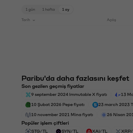
1 gün
1 hafta
1 ay
Tarih
Açılış
Paribu'da daha fazlasını keşfet
Son gezilen geçmiş fiyatlar
9 september 2024 Immutable X fiyatı
13 Ma
10 Şubat 2026 Pepe fiyatı
23 march 2023 T
10 november 2021 Mina fiyatı
26 Nisan 20
Popüler işlem çiftleri
STG/TL
SYN/TL
XAI/TL
XRP/