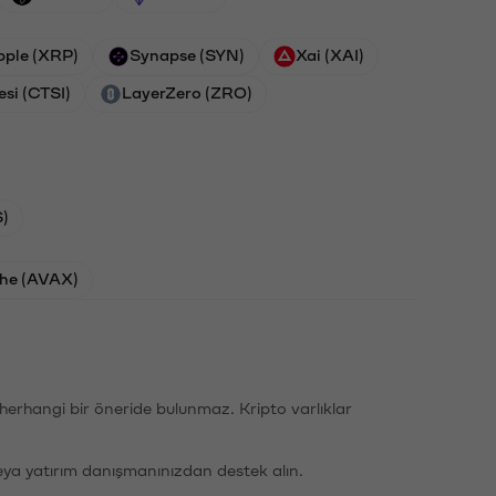
pple (XRP)
Synapse (SYN)
Xai (XAI)
esi (CTSI)
LayerZero (ZRO)
)
he (AVAX)
li herhangi bir öneride bulunmaz. Kripto varlıklar
eya yatırım danışmanınızdan destek alın.