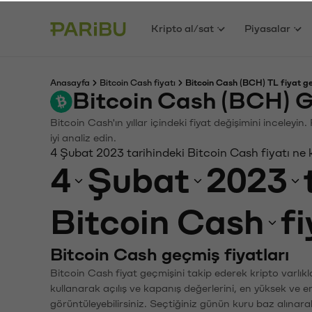
Kripto al/sat
Piyasalar
Anasayfa
Bitcoin Cash fiyatı
Bitcoin Cash (BCH) TL fiyat g
Bitcoin Cash (BCH) G
Bitcoin Cash'ın yıllar içindeki fiyat değişimini inceley
iyi analiz edin.
4 Şubat 2023 tarihindeki Bitcoin Cash fiyatı ne
4
Şubat
2023
Bitcoin Cash
f
Bitcoin Cash geçmiş fiyatları
Bitcoin Cash fiyat geçmişini takip ederek kripto varlık
kullanarak açılış ve kapanış değerlerini, en yüksek ve e
görüntüleyebilirsiniz. Seçtiğiniz günün kuru baz alınarak