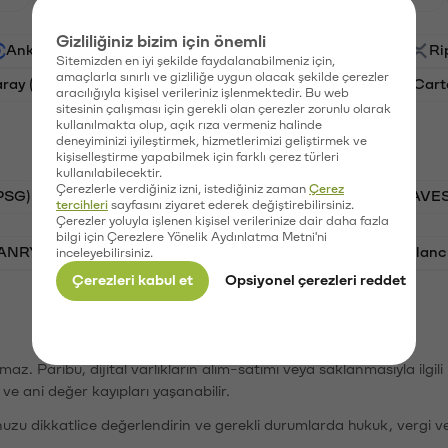
Gizliliğiniz bizim için önemli
Ankr (ANKR)
Waves (WAVES)
PSG (PSG)
Ri
Sitemizden en iyi şekilde faydalanabilmeniz için,
amaçlarla sınırlı ve gizliliğe uygun olacak şekilde çerezler
aray (GAL)
Ethereum (ETH)
Orchid (OXT)
Cart
aracılığıyla kişisel verileriniz işlenmektedir. Bu web
sitesinin çalışması için gerekli olan çerezler zorunlu olarak
kullanılmakta olup, açık rıza vermeniz halinde
deneyiminizi iyileştirmek, hizmetlerimizi geliştirmek ve
kişiselleştirme yapabilmek için farklı çerez türleri
kullanılabilecektir.
Çerezlerle verdiğiniz izni, istediğiniz zaman
Çerez
PSG)
Bitcoin (BTC)
Tron (TRX)
Waves (WAVES
tercihleri
sayfasını ziyaret ederek değiştirebilirsiniz.
Çerezler yoluyla işlenen kişisel verilerinize dair daha fazla
bilgi için Çerezlere Yönelik Aydınlatma Metni'ni
VANRY)
Bonk (BONK)
Ethereum (ETH)
Avalanc
inceleyebilirsiniz.
Çerezleri kabul et
Opsiyonel çerezleri reddet
şımaz. Paribu, dijital varlıkların alım-satımı veya saklanmasıyla ilgi
r ve ani değer kayıpları yaşanabilir.
nuzu dikkatlice değerlendirin ve gerekli durumlarda hukuk, vergi v