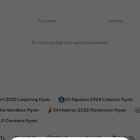
En yüksek
Kapanış
Bu tarih aralığı için veri bulunamadı.
rt 2025 Loopring fiyatı
10 Ağustos 2024 Litecoin fiyatı
he Sandbox fiyatı
24 Haziran 2022 Ravencoin fiyatı
19 Cardano fiyatı
TL
HNT/TL
BTC/TL
GAL/TL
OXT/TL