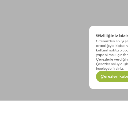
Gizliliğiniz biz
Sitemizden en iyi şe
aracılığıyla kişisel
kullanılmakta olup, 
yapabilmek için fark
Çerezlerle verdiğin
Çerezler yoluyla işl
inceleyebilirsiniz.
Çerezleri kabu