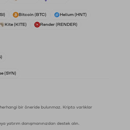
SI)
Bitcoin (BTC)
Helium (HNT)
Kite (KITE)
Render (RENDER)
)
e (SYN)
li herhangi bir öneride bulunmaz. Kripto varlıklar
eya yatırım danışmanınızdan destek alın.