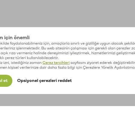
im için önemli
kilde faydalanabilmeniz için, amaçlarla sınırlı ve gizliliğe uygun olacak şekild
 verileriniz işlenmektedir. Bu web sitesinin çalışması için gerekli olan çerezler 
açık rıza vermeniz halinde deneyiminizi iyileştirmek, hizmetlerimizi geliştirmek
lı çerez türleri kullanılabilecektir.
iz izni, istediğiniz zaman
Çerez tercihleri
sayfasını ziyaret ederek değiştirebilir
enen kişisel verilerinize dair daha fazla bilgi için Çerezlere Yönelik Aydınlatma
l et
Opsiyonel çerezleri reddet