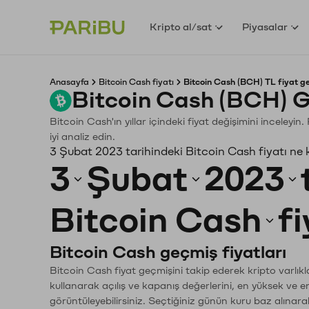
Kripto al/sat
Piyasalar
Anasayfa
Bitcoin Cash fiyatı
Bitcoin Cash (BCH) TL fiyat g
Bitcoin Cash (BCH) G
Bitcoin Cash'ın yıllar içindeki fiyat değişimini inceley
iyi analiz edin.
3 Şubat 2023 tarihindeki Bitcoin Cash fiyatı ne
3
Şubat
2023
Bitcoin Cash
f
Bitcoin Cash geçmiş fiyatları
Bitcoin Cash fiyat geçmişini takip ederek kripto varlık
kullanarak açılış ve kapanış değerlerini, en yüksek ve e
görüntüleyebilirsiniz. Seçtiğiniz günün kuru baz alınarak