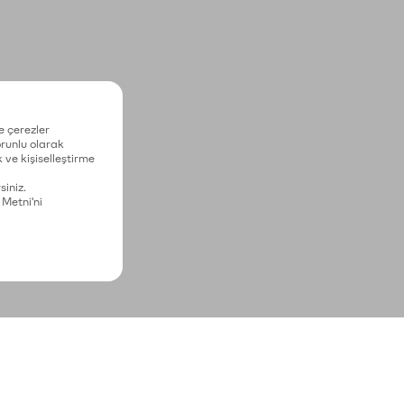
e çerezler
zorunlu olarak
 ve kişiselleştirme
siniz.
 Metni'ni