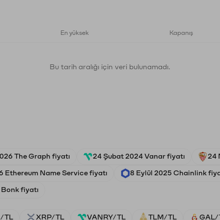
En yüksek
Kapanış
Bu tarih aralığı için veri bulunamadı.
026 The Graph fiyatı
24 Şubat 2024 Vanar fiyatı
24 
 Ethereum Name Service fiyatı
8 Eylül 2025 Chainlink fiya
 Bonk fiyatı
/TL
XRP/TL
VANRY/TL
TLM/TL
GAL/