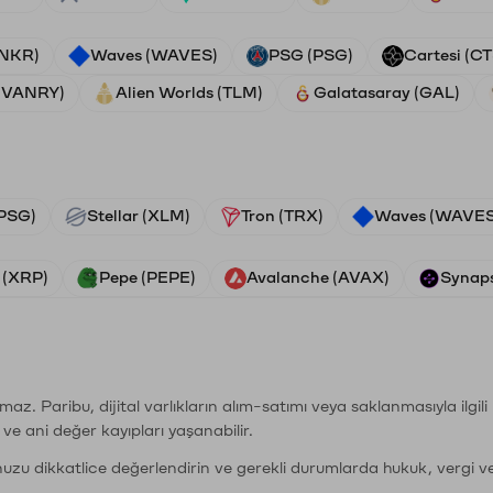
ANKR)
Waves (WAVES)
PSG (PSG)
Cartesi (CT
 (VANRY)
Alien Worlds (TLM)
Galatasaray (GAL)
PSG)
Stellar (XLM)
Tron (TRX)
Waves (WAVES
 (XRP)
Pepe (PEPE)
Avalanche (AVAX)
Synaps
şımaz. Paribu, dijital varlıkların alım-satımı veya saklanmasıyla ilgi
r ve ani değer kayıpları yaşanabilir.
nuzu dikkatlice değerlendirin ve gerekli durumlarda hukuk, vergi v