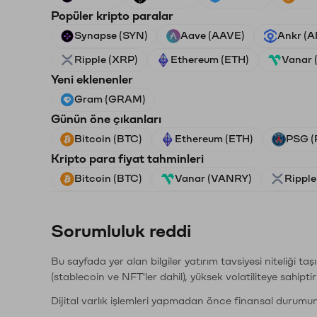
Popüler kripto paralar
Synapse (SYN)
Aave (AAVE)
Ankr (
Ripple (XRP)
Ethereum (ETH)
Vanar
Yeni eklenenler
Gram (GRAM)
Günün öne çıkanları
Bitcoin (BTC)
Ethereum (ETH)
PSG (
Kripto para fiyat tahminleri
Bitcoin (BTC)
Vanar (VANRY)
Ripple
Sorumluluk reddi
Bu sayfada yer alan bilgiler yatırım tavsiyesi niteliği ta
(stablecoin ve NFT'ler dahil), yüksek volatiliteye sahipti
Dijital varlık işlemleri yapmadan önce finansal durumu