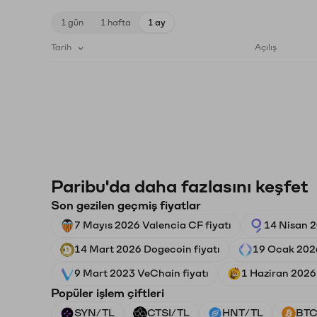
1 gün
1 hafta
1 ay
Tarih
Açılış
Paribu'da daha fazlasını keşfet
Son gezilen geçmiş fiyatlar
7 Mayıs 2026 Valencia CF fiyatı
14 Nisan 2
14 Mart 2026 Dogecoin fiyatı
19 Ocak 2026
9 Mart 2023 VeChain fiyatı
1 Haziran 2026
Popüler işlem çiftleri
SYN/TL
CTSI/TL
HNT/TL
BTC