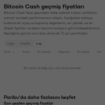
Bitcoin Cash geçmiş fiyatları
Bitcoin Cash fiyat geçmişini takip ederek kripto varlıkların
zaman içindeki performansını izleyin. Aşağıdaki tabloyu
kullanarak açılış ve kapanış değerlerini, en yüksek ve en
düşük fiyatları ve işlem hacmini kolayca görüntüleyebilirsiniz.
Seçtiğiniz günün kuru baz alınarak TL'ye çevrilmiştir.
1 gün
1 hafta
1 ay
Tarih
Açılış
En yüksek
Kapanış
En düşük
Haci
Bu tarih aralığı için veri bulunamadı.
Paribu'da daha fazlasını keşfet
Son gezilen geçmiş fiyatlar