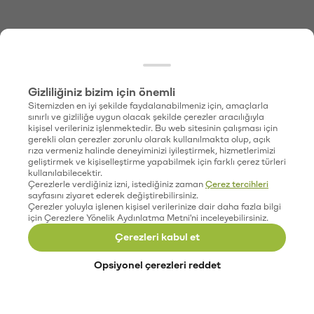
Gizliliğiniz bizim için önemli
Sitemizden en iyi şekilde faydalanabilmeniz için, amaçlarla
sınırlı ve gizliliğe uygun olacak şekilde çerezler aracılığıyla
kişisel verileriniz işlenmektedir. Bu web sitesinin çalışması için
gerekli olan çerezler zorunlu olarak kullanılmakta olup, açık
rıza vermeniz halinde deneyiminizi iyileştirmek, hizmetlerimizi
geliştirmek ve kişiselleştirme yapabilmek için farklı çerez türleri
kullanılabilecektir.
Çerezlerle verdiğiniz izni, istediğiniz zaman
Çerez tercihleri
sayfasını ziyaret ederek değiştirebilirsiniz.
Çerezler yoluyla işlenen kişisel verilerinize dair daha fazla bilgi
için Çerezlere Yönelik Aydınlatma Metni'ni inceleyebilirsiniz.
Çerezleri kabul et
Opsiyonel çerezleri reddet