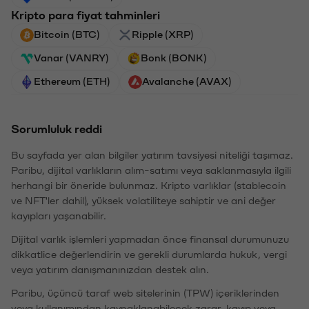
Kripto para fiyat tahminleri
Bitcoin (BTC)
Ripple (XRP)
Vanar (VANRY)
Bonk (BONK)
Ethereum (ETH)
Avalanche (AVAX)
Sorumluluk reddi
Bu sayfada yer alan bilgiler yatırım tavsiyesi niteliği taşımaz.
Paribu, dijital varlıkların alım-satımı veya saklanmasıyla ilgili
herhangi bir öneride bulunmaz. Kripto varlıklar (stablecoin
ve NFT'ler dahil), yüksek volatiliteye sahiptir ve ani değer
kayıpları yaşanabilir.
Dijital varlık işlemleri yapmadan önce finansal durumunuzu
dikkatlice değerlendirin ve gerekli durumlarda hukuk, vergi
veya yatırım danışmanınızdan destek alın.
Paribu, üçüncü taraf web sitelerinin (TPW) içeriklerinden
veya kullanımından kaynaklanabilecek zarar, kayıp veya