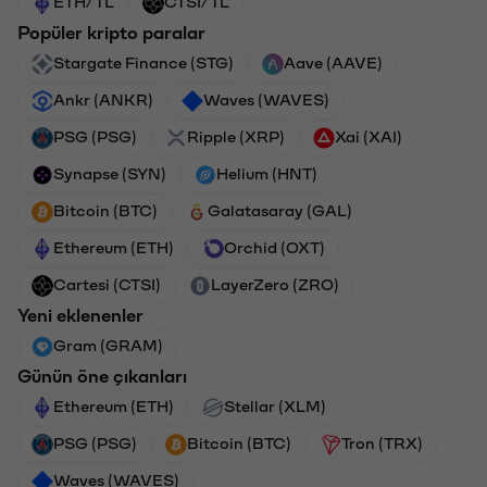
ETH/TL
CTSI/TL
Popüler kripto paralar
Stargate Finance (STG)
Aave (AAVE)
Ankr (ANKR)
Waves (WAVES)
PSG (PSG)
Ripple (XRP)
Xai (XAI)
Synapse (SYN)
Helium (HNT)
Bitcoin (BTC)
Galatasaray (GAL)
Ethereum (ETH)
Orchid (OXT)
Cartesi (CTSI)
LayerZero (ZRO)
Yeni eklenenler
Gram (GRAM)
Günün öne çıkanları
Ethereum (ETH)
Stellar (XLM)
PSG (PSG)
Bitcoin (BTC)
Tron (TRX)
Waves (WAVES)