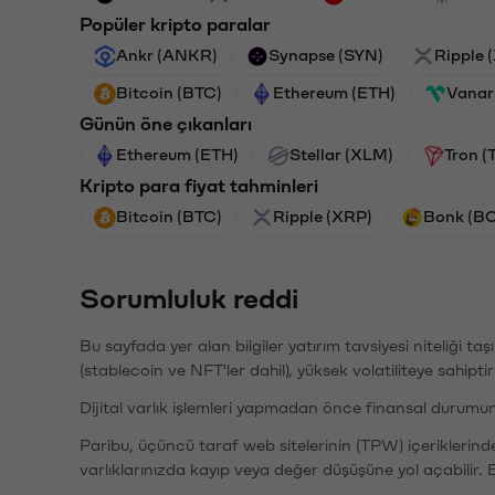
Popüler kripto paralar
Ankr (ANKR)
Synapse (SYN)
Ripple 
Bitcoin (BTC)
Ethereum (ETH)
Vanar
Günün öne çıkanları
Ethereum (ETH)
Stellar (XLM)
Tron (
Kripto para fiyat tahminleri
Bitcoin (BTC)
Ripple (XRP)
Bonk (B
Sorumluluk reddi
Bu sayfada yer alan bilgiler yatırım tavsiyesi niteliği ta
(stablecoin ve NFT'ler dahil), yüksek volatiliteye sahipti
Dijital varlık işlemleri yapmadan önce finansal durumu
Paribu, üçüncü taraf web sitelerinin (TPW) içeriklerin
varlıklarınızda kayıp veya değer düşüşüne yol açabilir. 