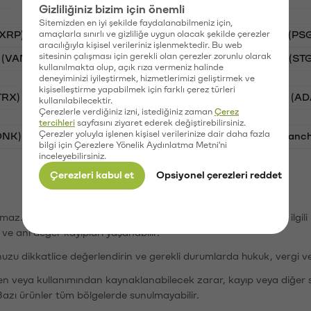
Gizliliğiniz bizim için önemli
Sitemizden en iyi şekilde faydalanabilmeniz için,
(XRP)
amaçlarla sınırlı ve gizliliğe uygun olacak şekilde çerezler
Aave (AAVE)
Waves (WAVES)
PSG (PS
aracılığıyla kişisel verileriniz işlenmektedir. Bu web
sitesinin çalışması için gerekli olan çerezler zorunlu olarak
 (VANRY)
Galatasaray (GAL)
Stargate Finance (ST
kullanılmakta olup, açık rıza vermeniz halinde
deneyiminizi iyileştirmek, hizmetlerimizi geliştirmek ve
kişiselleştirme yapabilmek için farklı çerez türleri
TRX)
Bitcoin (BTC)
Ripple (XRP)
Cardano (AD
kullanılabilecektir.
Çerezlerle verdiğiniz izni, istediğiniz zaman
Çerez
tercihleri
sayfasını ziyaret ederek değiştirebilirsiniz.
Çerezler yoluyla işlenen kişisel verilerinize dair daha fazla
ONK)
Ethereum (ETH)
Synapse (SYN)
Avalanc
bilgi için Çerezlere Yönelik Aydınlatma Metni'ni
inceleyebilirsiniz.
Çerezleri kabul et
Opsiyonel çerezleri reddet
şımaz. Paribu, dijital varlıkların alım-satımı veya saklanmasıyla ilgi
r ve ani değer kayıpları yaşanabilir.
nuzu dikkatlice değerlendirin ve gerekli durumlarda hukuk, vergi v
den veya kullanımından kaynaklanabilecek zarar, kayıp veya diğer 
Bazı ürünler tüm bölgelerde sunulmayabilir.