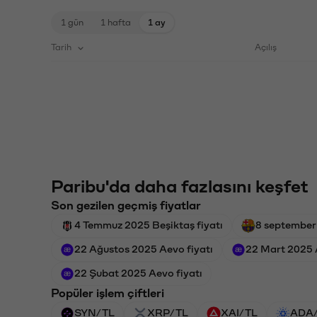
1 gün
1 hafta
1 ay
Tarih
Açılış
Paribu'da daha fazlasını keşfet
Son gezilen geçmiş fiyatlar
4 Temmuz 2025 Beşiktaş fiyatı
8 september
22 Ağustos 2025 Aevo fiyatı
22 Mart 2025 
22 Şubat 2025 Aevo fiyatı
Popüler işlem çiftleri
SYN/TL
XRP/TL
XAI/TL
ADA