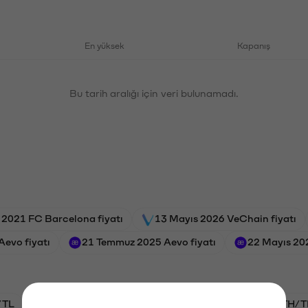
En yüksek
Kapanış
Bu tarih aralığı için veri bulunamadı.
 2021 FC Barcelona fiyatı
13 Mayıs 2026 VeChain fiyatı
Aevo fiyatı
21 Temmuz 2025 Aevo fiyatı
22 Mayıs 202
/TL
BTC/TL
VANRY/TL
GAL/TL
ETH/T