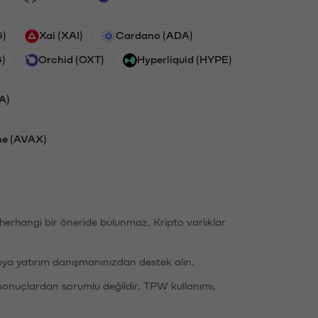
G)
Xai (XAI)
Cardano (ADA)
G)
Orchid (OXT)
Hyperliquid (HYPE)
A)
he (AVAX)
li herhangi bir öneride bulunmaz. Kripto varlıklar
eya yatırım danışmanınızdan destek alın.
sonuçlardan sorumlu değildir. TPW kullanımı,