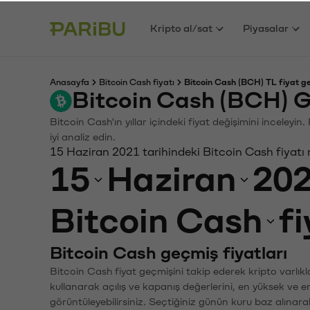
Kripto al/sat
Piyasalar
Anasayfa
Bitcoin Cash fiyatı
Bitcoin Cash (BCH) TL fiyat g
Bitcoin Cash (BCH) G
Bitcoin Cash'ın yıllar içindeki fiyat değişimini inceley
iyi analiz edin.
15 Haziran 2021 tarihindeki Bitcoin Cash fiyatı
15
Haziran
20
Bitcoin Cash
f
Bitcoin Cash geçmiş fiyatları
Bitcoin Cash fiyat geçmişini takip ederek kripto varlık
kullanarak açılış ve kapanış değerlerini, en yüksek ve e
görüntüleyebilirsiniz. Seçtiğiniz günün kuru baz alınarak