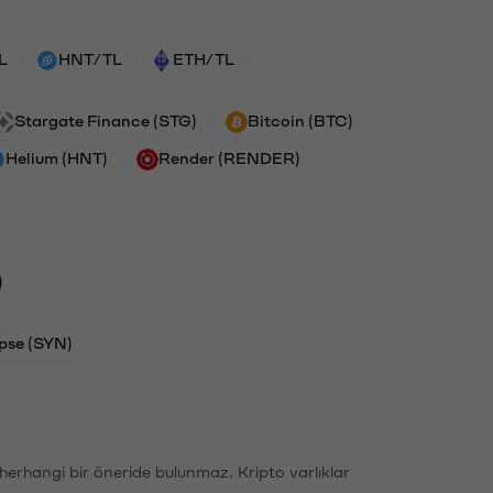
L
HNT/TL
ETH/TL
Stargate Finance (STG)
Bitcoin (BTC)
Helium (HNT)
Render (RENDER)
)
pse (SYN)
li herhangi bir öneride bulunmaz. Kripto varlıklar