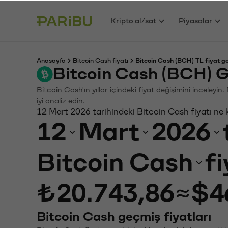
Kripto al/sat
Piyasalar
Anasayfa
Bitcoin Cash fiyatı
Bitcoin Cash (BCH) TL fiyat g
Bitcoin Cash (BCH) G
Bitcoin Cash'ın yıllar içindeki fiyat değişimini inceley
iyi analiz edin.
12 Mart 2026 tarihindeki Bitcoin Cash fiyatı ne
12
Mart
2026
Bitcoin Cash
f
₺20.743,86
≈
$4
Bitcoin Cash geçmiş fiyatları