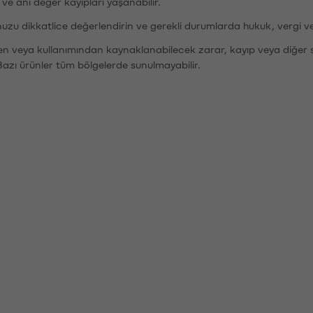
r ve ani değer kayıpları yaşanabilir.
nuzu dikkatlice değerlendirin ve gerekli durumlarda hukuk, vergi v
den veya kullanımından kaynaklanabilecek zarar, kayıp veya diğer 
Bazı ürünler tüm bölgelerde sunulmayabilir.