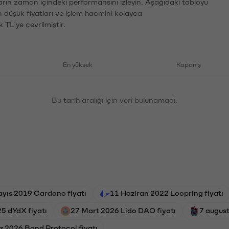
ların zaman içindeki performansını izleyin. Aşağıdaki tabloyu
n düşük fiyatları ve işlem hacmini kolayca
 TL'ye çevrilmiştir.
En yüksek
Kapanış
Bu tarih aralığı için veri bulunamadı.
yıs 2019 Cardano fiyatı
11 Haziran 2022 Loopring fiyatı
5 dYdX fiyatı
27 Mart 2026 Lido DAO fiyatı
7 august
 2026 Band Protocol fiyatı