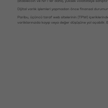
(stablecoin ve NFT'ler dahil), yüksek volatiliteye sahipti
Dijital varlık işlemleri yapmadan önce finansal durumu
Paribu, üçüncü taraf web sitelerinin (TPW) içeriklerin
varlıklarınızda kayıp veya değer düşüşüne yol açabilir. 