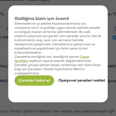
TL
ADA/TL
BTC/TL
VANRY/TL
GAL/T
Gizliliğiniz bizim için önemli
Sitemizden en iyi şekilde faydalanabilmeniz için,
amaçlarla sınırlı ve gizliliğe uygun olacak şekilde çerezler
Ripple (XRP)
Waves (WAVES)
PSG (PSG)
aracılığıyla kişisel verileriniz işlenmektedir. Bu web
sitesinin çalışması için gerekli olan çerezler zorunlu olarak
r (VANRY)
Galatasaray (GAL)
Ethereum (ETH)
kullanılmakta olup, açık rıza vermeniz halinde
deneyiminizi iyileştirmek, hizmetlerimizi geliştirmek ve
kişiselleştirme yapabilmek için farklı çerez türleri
kullanılabilecektir.
Çerezlerle verdiğiniz izni, istediğiniz zaman
Çerez
tercihleri
sayfasını ziyaret ederek değiştirebilirsiniz.
Çerezler yoluyla işlenen kişisel verilerinize dair daha fazla
TRX)
Bitcoin (BTC)
Litecoin (LTC)
Ripple (XRP
bilgi için Çerezlere Yönelik Aydınlatma Metni'ni
inceleyebilirsiniz.
Çerezleri kabul et
Opsiyonel çerezleri reddet
ONK)
Ethereum (ETH)
Avalanche (AVAX)
Syna
şımaz. Paribu, dijital varlıkların alım-satımı veya saklanmasıyla ilgi