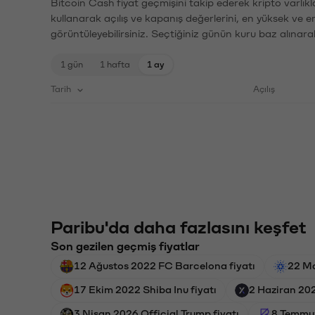
Bitcoin Cash fiyat geçmişini takip ederek kripto varlık
kullanarak açılış ve kapanış değerlerini, en yüksek ve e
görüntüleyebilirsiniz. Seçtiğiniz günün kuru baz alınarak
1 gün
1 hafta
1 ay
Tarih
Açılış
Paribu'da daha fazlasını keşfet
Son gezilen geçmiş fiyatlar
12 Ağustos 2022 FC Barcelona fiyatı
22 Ma
17 Ekim 2022 Shiba Inu fiyatı
2 Haziran 202
3 Nisan 2026 Official Trump fiyatı
8 Temmuz