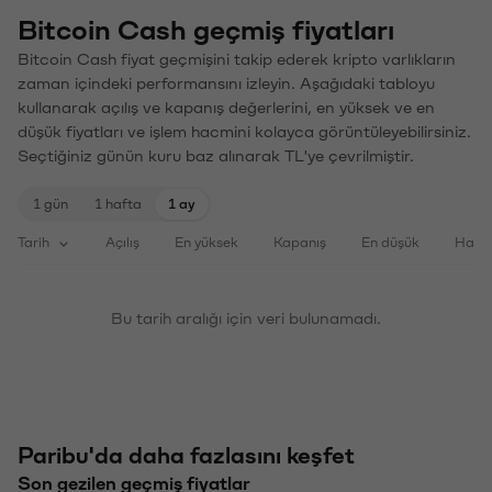
Bitcoin Cash geçmiş fiyatları
Bitcoin Cash fiyat geçmişini takip ederek kripto varlıkların
zaman içindeki performansını izleyin. Aşağıdaki tabloyu
kullanarak açılış ve kapanış değerlerini, en yüksek ve en
düşük fiyatları ve işlem hacmini kolayca görüntüleyebilirsiniz.
Seçtiğiniz günün kuru baz alınarak TL'ye çevrilmiştir.
1 gün
1 hafta
1 ay
Tarih
Açılış
En yüksek
Kapanış
En düşük
Haci
Bu tarih aralığı için veri bulunamadı.
Paribu'da daha fazlasını keşfet
Son gezilen geçmiş fiyatlar