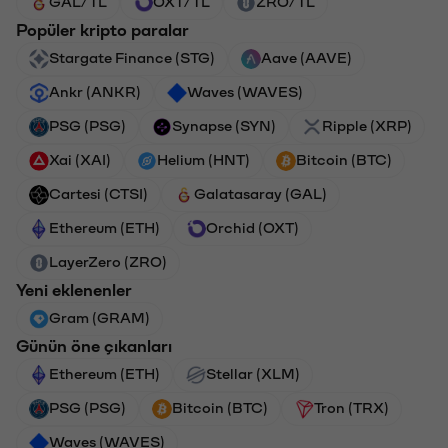
GAL/TL
OXT/TL
ZRO/TL
Popüler kripto paralar
Stargate Finance (STG)
Aave (AAVE)
Ankr (ANKR)
Waves (WAVES)
PSG (PSG)
Synapse (SYN)
Ripple (XRP)
Xai (XAI)
Helium (HNT)
Bitcoin (BTC)
Cartesi (CTSI)
Galatasaray (GAL)
Ethereum (ETH)
Orchid (OXT)
LayerZero (ZRO)
Yeni eklenenler
Gram (GRAM)
Günün öne çıkanları
Ethereum (ETH)
Stellar (XLM)
PSG (PSG)
Bitcoin (BTC)
Tron (TRX)
Waves (WAVES)