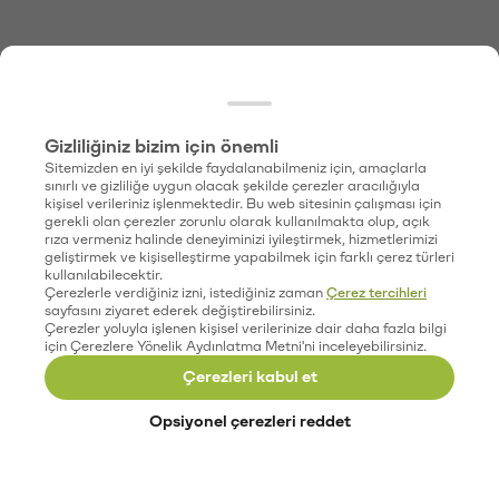
Gizliliğiniz bizim için önemli
Sitemizden en iyi şekilde faydalanabilmeniz için, amaçlarla
sınırlı ve gizliliğe uygun olacak şekilde çerezler aracılığıyla
kişisel verileriniz işlenmektedir. Bu web sitesinin çalışması için
gerekli olan çerezler zorunlu olarak kullanılmakta olup, açık
rıza vermeniz halinde deneyiminizi iyileştirmek, hizmetlerimizi
geliştirmek ve kişiselleştirme yapabilmek için farklı çerez türleri
kullanılabilecektir.
Çerezlerle verdiğiniz izni, istediğiniz zaman
Çerez tercihleri
sayfasını ziyaret ederek değiştirebilirsiniz.
Çerezler yoluyla işlenen kişisel verilerinize dair daha fazla bilgi
için Çerezlere Yönelik Aydınlatma Metni'ni inceleyebilirsiniz.
Çerezleri kabul et
Opsiyonel çerezleri reddet