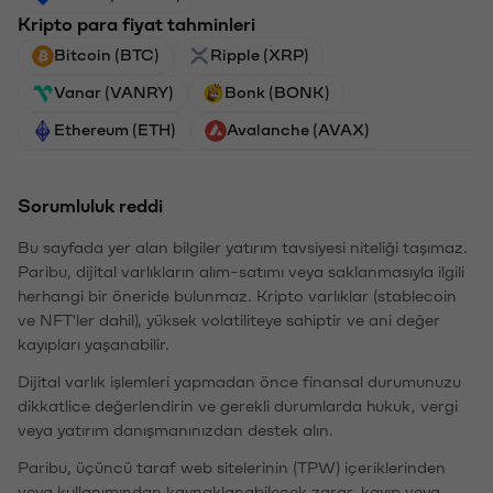
Kripto para fiyat tahminleri
Bitcoin (BTC)
Ripple (XRP)
Vanar (VANRY)
Bonk (BONK)
Ethereum (ETH)
Avalanche (AVAX)
Sorumluluk reddi
Bu sayfada yer alan bilgiler yatırım tavsiyesi niteliği taşımaz.
Paribu, dijital varlıkların alım-satımı veya saklanmasıyla ilgili
herhangi bir öneride bulunmaz. Kripto varlıklar (stablecoin
ve NFT'ler dahil), yüksek volatiliteye sahiptir ve ani değer
kayıpları yaşanabilir.
Dijital varlık işlemleri yapmadan önce finansal durumunuzu
dikkatlice değerlendirin ve gerekli durumlarda hukuk, vergi
veya yatırım danışmanınızdan destek alın.
Paribu, üçüncü taraf web sitelerinin (TPW) içeriklerinden
veya kullanımından kaynaklanabilecek zarar, kayıp veya