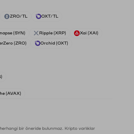
ZRO/TL
OXT/TL
napse (SYN)
Ripple (XRP)
Xai (XAI)
erZero (ZRO)
Orchid (OXT)
)
he (AVAX)
li herhangi bir öneride bulunmaz. Kripto varlıklar