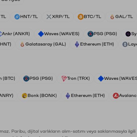
/TL
HNT/TL
XRP/TL
BTC/TL
GAL/TL
Ankr (ANKR)
Waves (WAVES)
PSG (PSG)
Sy
(HNT)
Galatasaray (GAL)
Ethereum (ETH)
Lay
n (BTC)
PSG (PSG)
Tron (TRX)
Waves (WAVES
VANRY)
Bonk (BONK)
Ethereum (ETH)
Avalanc
şımaz. Paribu, dijital varlıkların alım-satımı veya saklanmasıyla ilgi