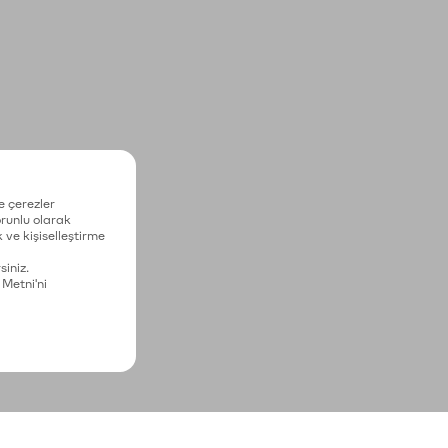
e çerezler
zorunlu olarak
 ve kişiselleştirme
siniz.
 Metni'ni