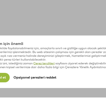
im için önemli
kilde faydalanabilmeniz için, amaçlarla sınırlı ve gizliliğe uygun olacak şekild
 verileriniz işlenmektedir. Bu web sitesinin çalışması için gerekli olan çerezler 
açık rıza vermeniz halinde deneyiminizi iyileştirmek, hizmetlerimizi geliştirmek
lı çerez türleri kullanılabilecektir.
iz izni, istediğiniz zaman
Çerez tercihleri
sayfasını ziyaret ederek değiştirebilir
enen kişisel verilerinize dair daha fazla bilgi için Çerezlere Yönelik Aydınlatma
l et
Opsiyonel çerezleri reddet