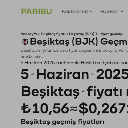
Kripto al/sat
Piyasalar
Anasayfa
Beşiktaş fiyatı
Beşiktaş (BJK) TL fiyat geçmişi
Beşiktaş (BJK) Geçmi
Beşiktaş'ın yıllar içindeki fiyat değişimini inceleyin. P
analiz edin.
5 Haziran 2025 tarihindeki Beşiktaş fiyatı ne ka
5
Haziran
202
Beşiktaş
fiyatı
₺10,56
≈
$0,267
Beşiktaş geçmiş fiyatları