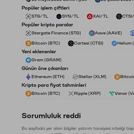
Popüler işlem çiftleri
STG/TL
SYN/TL
XAI/TL
CTSI
Popüler kripto paralar
Stargate Finance (STG)
Aave (AAVE)
Bitcoin (BTC)
Cartesi (CTSI)
Helium 
Yeni eklenenler
Gram (GRAM)
Günün öne çıkanları
Ethereum (ETH)
Stellar (XLM)
Bitcoi
Kripto para fiyat tahminleri
Bitcoin (BTC)
Ripple (XRP)
Vanar (
Sorumluluk reddi
Bu sayfada yer alan bilgiler yatırım tavsiyesi niteliği ta