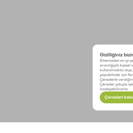
Gizliliğiniz biz
Sitemizden en iyi şe
aracılığıyla kişisel
kullanılmakta olup, 
yapabilmek için fark
Çerezlerle verdiğin
Çerezler yoluyla işl
inceleyebilirsiniz.
Çerezleri kabu