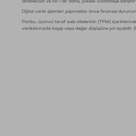
(stablecoin ve NFT'ler dahil), yüksek volatiliteye sahipti
Dijital varlık işlemleri yapmadan önce finansal durumu
Paribu, üçüncü taraf web sitelerinin (TPW) içeriklerin
varlıklarınızda kayıp veya değer düşüşüne yol açabilir. 