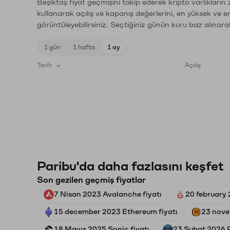
Beşiktaş fiyat geçmişini takip ederek kripto varlıkların
kullanarak açılış ve kapanış değerlerini, en yüksek ve e
görüntüleyebilirsiniz. Seçtiğiniz günün kuru baz alınarak
1 gün
1 hafta
1 ay
Tarih
Açılış
Paribu'da daha fazlasını keşfet
Son gezilen geçmiş fiyatlar
7 Nisan 2023 Avalanche fiyatı
20 february 
15 december 2023 Ethereum fiyatı
23 nove
18 Mayıs 2025 Sonic fiyatı
23 Şubat 2026 P