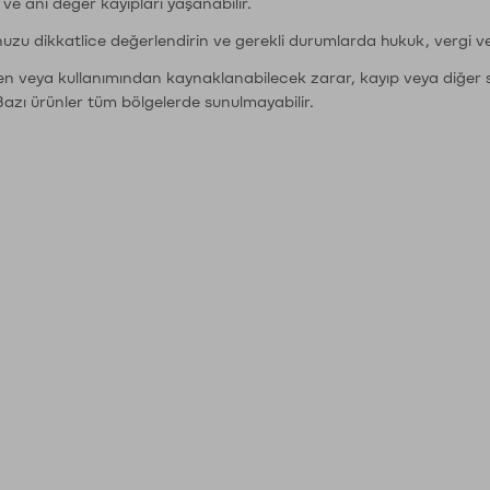
r ve ani değer kayıpları yaşanabilir.
nuzu dikkatlice değerlendirin ve gerekli durumlarda hukuk, vergi v
den veya kullanımından kaynaklanabilecek zarar, kayıp veya diğer 
Bazı ürünler tüm bölgelerde sunulmayabilir.