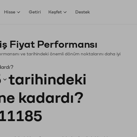
Hisse
Getiri
Keşfet
Destek
ş Fiyat Performansı
erformansını ve tarihindeki önemli dönüm noktalarını daha iyi
dardı?
5
tarihindeki
 ne kadardı?
11185