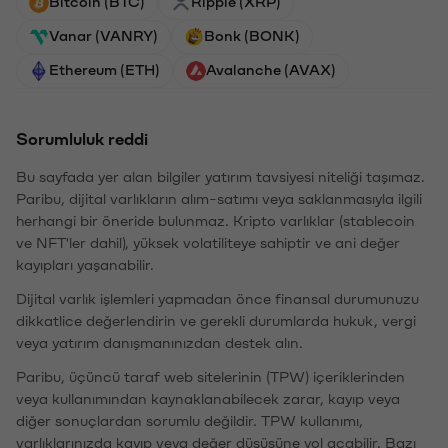
Bitcoin (BTC)
Ripple (XRP)
Vanar (VANRY)
Bonk (BONK)
Ethereum (ETH)
Avalanche (AVAX)
Sorumluluk reddi
Bu sayfada yer alan bilgiler yatırım tavsiyesi niteliği taşımaz.
Paribu, dijital varlıkların alım-satımı veya saklanmasıyla ilgili
herhangi bir öneride bulunmaz. Kripto varlıklar (stablecoin
ve NFT'ler dahil), yüksek volatiliteye sahiptir ve ani değer
kayıpları yaşanabilir.
Dijital varlık işlemleri yapmadan önce finansal durumunuzu
dikkatlice değerlendirin ve gerekli durumlarda hukuk, vergi
veya yatırım danışmanınızdan destek alın.
Paribu, üçüncü taraf web sitelerinin (TPW) içeriklerinden
veya kullanımından kaynaklanabilecek zarar, kayıp veya
diğer sonuçlardan sorumlu değildir. TPW kullanımı,
varlıklarınızda kayıp veya değer düşüşüne yol açabilir. Bazı