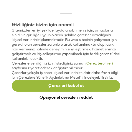
Gizliliğiniz bizim için önemli
Sitemizden en iyi şekilde faydalanabilmeniz için, amaçlarla
sınırlı ve gizliliğe uygun olacak şekilde çerezler aracılığıyla
kişisel verileriniz işlenmektedir. Bu web sitesinin çalışması için
gerekli olan çerezler zorunlu olarak kullanılmakta olup, açık
rıza vermeniz halinde deneyiminizi iyileştirmek, hizmetlerimizi
geliştirmek ve kişiselleştirme yapabilmek için farklı çerez türleri
kullanılabilecektir.
Çerezlerle verdiğiniz izni, istediğiniz zaman
Çerez tercihleri
sayfasını ziyaret ederek değiştirebilirsiniz.
Çerezler yoluyla işlenen kişisel verilerinize dair daha fazla bilgi
için Çerezlere Yönelik Aydınlatma Metni'ni inceleyebilirsiniz.
Çerezleri kabul et
Opsiyonel çerezleri reddet