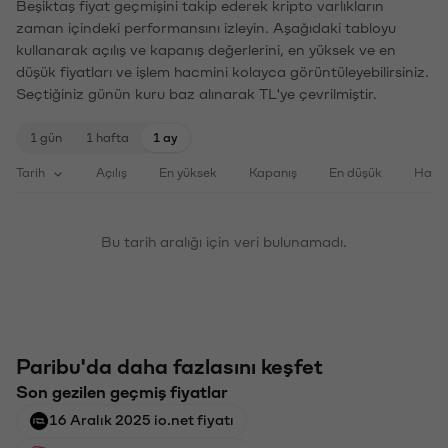
Beşiktaş fiyat geçmişini takip ederek kripto varlıkların
zaman içindeki performansını izleyin. Aşağıdaki tabloyu
kullanarak açılış ve kapanış değerlerini, en yüksek ve en
düşük fiyatları ve işlem hacmini kolayca görüntüleyebilirsiniz.
Seçtiğiniz günün kuru baz alınarak TL'ye çevrilmiştir.
1 gün
1 hafta
1 ay
Tarih
Açılış
En yüksek
Kapanış
En düşük
Haci
Bu tarih aralığı için veri bulunamadı.
Paribu'da daha fazlasını keşfet
Son gezilen geçmiş fiyatlar
16 Aralık 2025 io.net fiyatı