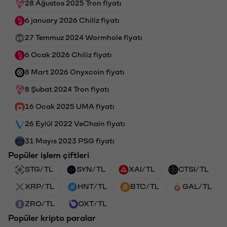
28 Ağustos 2025 Tron fiyatı
6 january 2026 Chiliz fiyatı
27 Temmuz 2024 Wormhole fiyatı
6 Ocak 2026 Chiliz fiyatı
8 Mart 2026 Onyxcoin fiyatı
8 Şubat 2024 Tron fiyatı
16 Ocak 2025 UMA fiyatı
26 Eylül 2022 VeChain fiyatı
31 Mayıs 2023 PSG fiyatı
Popüler işlem çiftleri
STG/TL
SYN/TL
XAI/TL
CTSI/TL
XRP/TL
HNT/TL
BTC/TL
GAL/TL
ZRO/TL
OXT/TL
Popüler kripto paralar