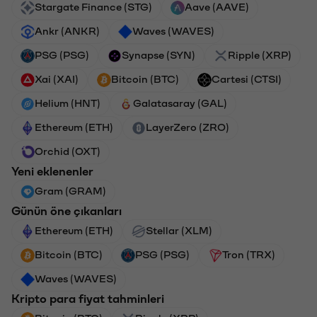
Stargate Finance (STG)
Aave (AAVE)
Ankr (ANKR)
Waves (WAVES)
PSG (PSG)
Synapse (SYN)
Ripple (XRP)
Xai (XAI)
Bitcoin (BTC)
Cartesi (CTSI)
Helium (HNT)
Galatasaray (GAL)
Ethereum (ETH)
LayerZero (ZRO)
Orchid (OXT)
Yeni eklenenler
Gram (GRAM)
Günün öne çıkanları
Ethereum (ETH)
Stellar (XLM)
Bitcoin (BTC)
PSG (PSG)
Tron (TRX)
Waves (WAVES)
Kripto para fiyat tahminleri