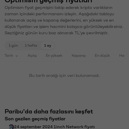
Optimism fiyat geçmişini takip ederek kripto varlıkların
zaman içindeki performansını izleyin. Aşağıdaki tabloyu
kullanarak açılış ve kapanış değerlerini, en yüksek ve en
düşük fiyatları ve işlem hacmini kolayca görüntüleyebilirsiniz.
Seçtiğiniz günün kuru baz alınarak TL'ye çevrilmiştir.
1 gün
1 hafta
1 ay
Tarih
Açılış
En yüksek
Kapanış
En düşük
Haci
Bu tarih aralığı için veri bulunamadı.
Paribu'da daha fazlasını keşfet
Son gezilen geçmiş fiyatlar
24 september 2024 1inch Network fiyatı