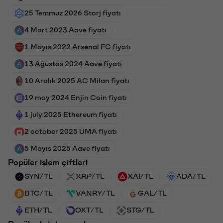
25 Temmuz 2026 Storj fiyatı
4 Mart 2023 Aave fiyatı
1 Mayıs 2022 Arsenal FC fiyatı
13 Ağustos 2024 Aave fiyatı
10 Aralık 2025 AC Milan fiyatı
19 may 2024 Enjin Coin fiyatı
1 july 2025 Ethereum fiyatı
2 october 2025 UMA fiyatı
5 Mayıs 2025 Aave fiyatı
Popüler işlem çiftleri
SYN/TL
XRP/TL
XAI/TL
ADA/TL
BTC/TL
VANRY/TL
GAL/TL
ETH/TL
OXT/TL
STG/TL