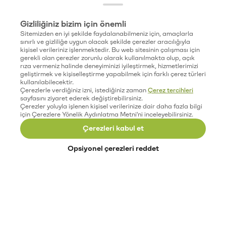
Gizliliğiniz bizim için önemli
Sitemizden en iyi şekilde faydalanabilmeniz için, amaçlarla
sınırlı ve gizliliğe uygun olacak şekilde çerezler aracılığıyla
kişisel verileriniz işlenmektedir. Bu web sitesinin çalışması için
gerekli olan çerezler zorunlu olarak kullanılmakta olup, açık
rıza vermeniz halinde deneyiminizi iyileştirmek, hizmetlerimizi
geliştirmek ve kişiselleştirme yapabilmek için farklı çerez türleri
kullanılabilecektir.
Çerezlerle verdiğiniz izni, istediğiniz zaman
Çerez tercihleri
sayfasını ziyaret ederek değiştirebilirsiniz.
Çerezler yoluyla işlenen kişisel verilerinize dair daha fazla bilgi
için Çerezlere Yönelik Aydınlatma Metni'ni inceleyebilirsiniz.
Çerezleri kabul et
Opsiyonel çerezleri reddet
Paribu’yu keşfet