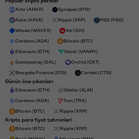
Popüler kripto paralar
Ankr (ANKR)
Synapse (SYN)
Aave (AAVE)
Ripple (XRP)
PSG (PSG)
Waves (WAVES)
Xai (XAI)
Cardano (ADA)
Bitcoin (BTC)
Ethereum (ETH)
Vanar (VANRY)
Galatasaray (GAL)
Orchid (OXT)
Stargate Finance (STG)
Cartesi (CTSI)
Günün öne çıkanları
Ethereum (ETH)
Stellar (XLM)
Cardano (ADA)
Tron (TRX)
Bitcoin (BTC)
Ripple (XRP)
Kripto para fiyat tahminleri
Bitcoin (BTC)
Ripple (XRP)
Bonk (BONK)
Ethereum (ETH)