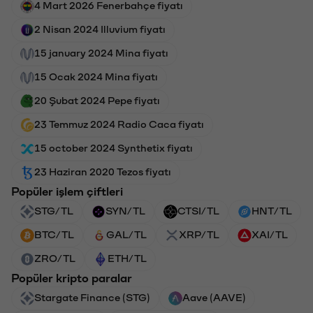
4 Mart 2026 Fenerbahçe fiyatı
2 Nisan 2024 Illuvium fiyatı
15 january 2024 Mina fiyatı
15 Ocak 2024 Mina fiyatı
20 Şubat 2024 Pepe fiyatı
23 Temmuz 2024 Radio Caca fiyatı
15 october 2024 Synthetix fiyatı
23 Haziran 2020 Tezos fiyatı
Popüler işlem çiftleri
STG/TL
SYN/TL
CTSI/TL
HNT/TL
BTC/TL
GAL/TL
XRP/TL
XAI/TL
ZRO/TL
ETH/TL
Popüler kripto paralar
Stargate Finance (STG)
Aave (AAVE)