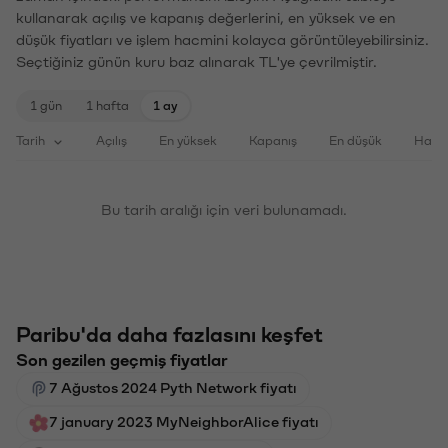
kullanarak açılış ve kapanış değerlerini, en yüksek ve en
düşük fiyatları ve işlem hacmini kolayca görüntüleyebilirsiniz.
Seçtiğiniz günün kuru baz alınarak TL'ye çevrilmiştir.
1 gün
1 hafta
1 ay
Tarih
Açılış
En yüksek
Kapanış
En düşük
Haci
Bu tarih aralığı için veri bulunamadı.
Paribu'da daha fazlasını keşfet
Son gezilen geçmiş fiyatlar
7 Ağustos 2024 Pyth Network fiyatı
7 january 2023 MyNeighborAlice fiyatı