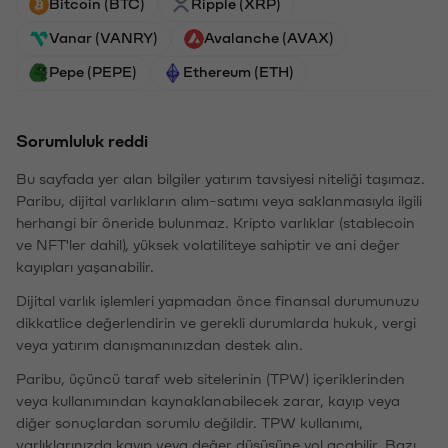
Bitcoin (BTC)
Ripple (XRP)
Vanar (VANRY)
Avalanche (AVAX)
Pepe (PEPE)
Ethereum (ETH)
Sorumluluk reddi
Bu sayfada yer alan bilgiler yatırım tavsiyesi niteliği taşımaz.
Paribu, dijital varlıkların alım-satımı veya saklanmasıyla ilgili
herhangi bir öneride bulunmaz. Kripto varlıklar (stablecoin
ve NFT'ler dahil), yüksek volatiliteye sahiptir ve ani değer
kayıpları yaşanabilir.
Dijital varlık işlemleri yapmadan önce finansal durumunuzu
dikkatlice değerlendirin ve gerekli durumlarda hukuk, vergi
veya yatırım danışmanınızdan destek alın.
Paribu, üçüncü taraf web sitelerinin (TPW) içeriklerinden
veya kullanımından kaynaklanabilecek zarar, kayıp veya
diğer sonuçlardan sorumlu değildir. TPW kullanımı,
varlıklarınızda kayıp veya değer düşüşüne yol açabilir. Bazı