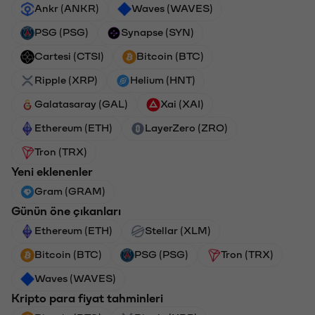
Ankr (ANKR)
Waves (WAVES)
PSG (PSG)
Synapse (SYN)
Cartesi (CTSI)
Bitcoin (BTC)
Ripple (XRP)
Helium (HNT)
Galatasaray (GAL)
Xai (XAI)
Ethereum (ETH)
LayerZero (ZRO)
Tron (TRX)
Yeni eklenenler
Gram (GRAM)
Günün öne çıkanları
Ethereum (ETH)
Stellar (XLM)
Bitcoin (BTC)
PSG (PSG)
Tron (TRX)
Waves (WAVES)
Kripto para fiyat tahminleri