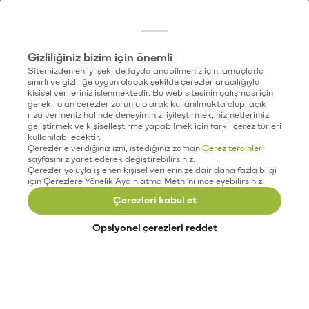
Gizliliğiniz bizim için önemli
Sitemizden en iyi şekilde faydalanabilmeniz için, amaçlarla
sınırlı ve gizliliğe uygun olacak şekilde çerezler aracılığıyla
kişisel verileriniz işlenmektedir. Bu web sitesinin çalışması için
gerekli olan çerezler zorunlu olarak kullanılmakta olup, açık
rıza vermeniz halinde deneyiminizi iyileştirmek, hizmetlerimizi
geliştirmek ve kişiselleştirme yapabilmek için farklı çerez türleri
kullanılabilecektir.
Çerezlerle verdiğiniz izni, istediğiniz zaman
Çerez tercihleri
sayfasını ziyaret ederek değiştirebilirsiniz.
Çerezler yoluyla işlenen kişisel verilerinize dair daha fazla bilgi
için Çerezlere Yönelik Aydınlatma Metni'ni inceleyebilirsiniz.
Çerezleri kabul et
Opsiyonel çerezleri reddet