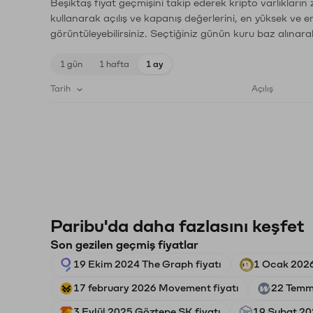
Beşiktaş fiyat geçmişini takip ederek kripto varlıkların
kullanarak açılış ve kapanış değerlerini, en yüksek ve e
görüntüleyebilirsiniz. Seçtiğiniz günün kuru baz alınarak
1 gün
1 hafta
1 ay
Tarih
Açılış
Paribu'da daha fazlasını keşfet
Son gezilen geçmiş fiyatlar
19 Ekim 2024 The Graph fiyatı
1 Ocak 2026
17 february 2026 Movement fiyatı
22 Temm
3 Eylül 2025 Göztepe SK fiyatı
19 Şubat 202