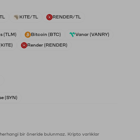
TL
KITE/TL
RENDER/TL
ds (TLM)
Bitcoin (BTC)
Vanar (VANRY)
(KITE)
Render (RENDER)
)
e (SYN)
li herhangi bir öneride bulunmaz. Kripto varlıklar