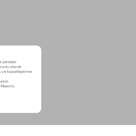
e çerezler
zorunlu olarak
 ve kişiselleştirme
siniz.
 Metni'ni