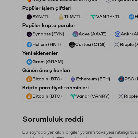
Popüler işlem çiftleri
SYN/TL
TLM/TL
VANRY/TL
H
Popüler kripto paralar
Synapse (SYN)
Aave (AAVE)
Ankr (
Helium (HNT)
Cartesi (CTSI)
Ripple 
Yeni eklenenler
Gram (GRAM)
Günün öne çıkanları
Bitcoin (BTC)
Ethereum (ETH)
PSG (
Kripto para fiyat tahminleri
Bitcoin (BTC)
Vanar (VANRY)
Ripple
Sorumluluk reddi
Bu sayfada yer alan bilgiler yatırım tavsiyesi niteliği ta