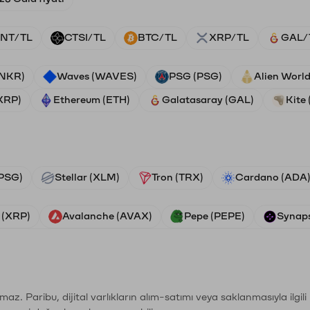
NT/TL
CTSI/TL
BTC/TL
XRP/TL
GAL/
ANKR)
Waves (WAVES)
PSG (PSG)
Alien Worl
(XRP)
Ethereum (ETH)
Galatasaray (GAL)
Kite 
PSG)
Stellar (XLM)
Tron (TRX)
Cardano (ADA
 (XRP)
Avalanche (AVAX)
Pepe (PEPE)
Synaps
şımaz. Paribu, dijital varlıkların alım-satımı veya saklanmasıyla ilgi