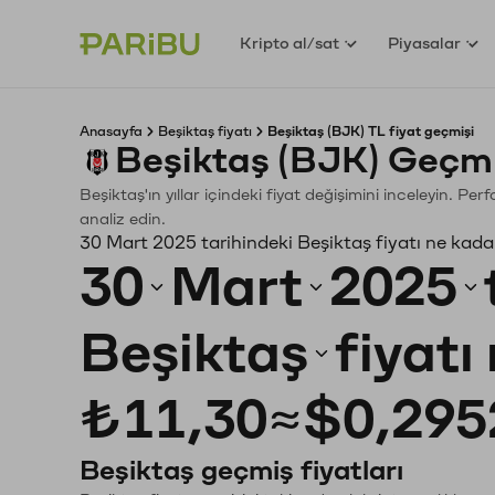
Kripto al/sat
Piyasalar
Anasayfa
Beşiktaş fiyatı
Beşiktaş (BJK) TL fiyat geçmişi
Beşiktaş (BJK) Geçmi
Beşiktaş'ın yıllar içindeki fiyat değişimini inceleyin. P
analiz edin.
30 Mart 2025 tarihindeki Beşiktaş fiyatı ne kada
30
Mart
2025
Beşiktaş
fiyatı
₺11,30
≈
$0,295
Beşiktaş geçmiş fiyatları