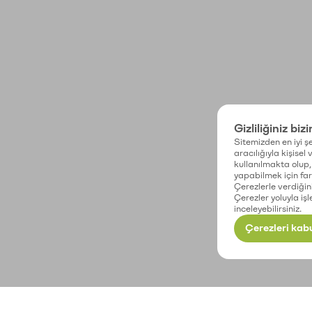
Gizliliğiniz biz
Sitemizden en iyi şe
aracılığıyla kişisel
kullanılmakta olup, 
yapabilmek için fark
Çerezlerle verdiğin
Çerezler yoluyla işl
inceleyebilirsiniz.
Çerezleri kabu