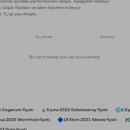
 zaman içindeki performansını izleyin. Aşağıdaki tabloyu
n düşük fiyatları ve işlem hacmini kolayca
 TL'ye çevrilmiştir.
En yüksek
Kapanış
Bu tarih aralığı için veri bulunamadı.
 Dogecoin fiyatı
5 june 2022 Galatasaray fiyatı
6 Ey
uz 2025 Wormhole fiyatı
18 Ekim 2021 Waves fiyatı
3 Gala fiyatı