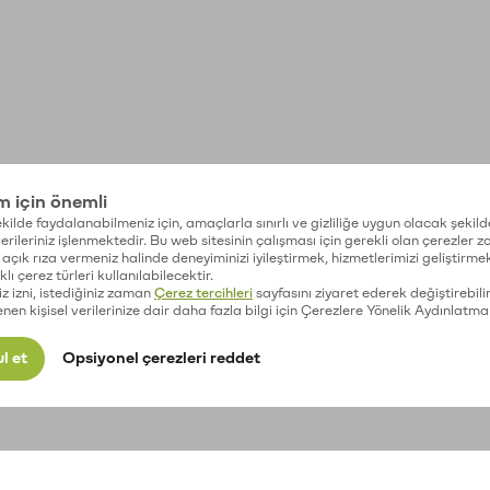
im için önemli
kilde faydalanabilmeniz için, amaçlarla sınırlı ve gizliliğe uygun olacak şekild
 verileriniz işlenmektedir. Bu web sitesinin çalışması için gerekli olan çerezler 
açık rıza vermeniz halinde deneyiminizi iyileştirmek, hizmetlerimizi geliştirmek
lı çerez türleri kullanılabilecektir.
iz izni, istediğiniz zaman
Çerez tercihleri
sayfasını ziyaret ederek değiştirebilir
enen kişisel verilerinize dair daha fazla bilgi için Çerezlere Yönelik Aydınlatma
l et
Opsiyonel çerezleri reddet