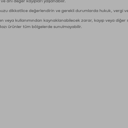
r ve ani değer kayıpları yaşanabilir.
nuzu dikkatlice değerlendirin ve gerekli durumlarda hukuk, vergi v
den veya kullanımından kaynaklanabilecek zarar, kayıp veya diğer 
Bazı ürünler tüm bölgelerde sunulmayabilir.