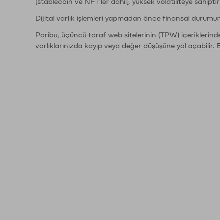
(stablecoin ve NFT'ler dahil), yüksek volatiliteye sahipti
Dijital varlık işlemleri yapmadan önce finansal durumu
Paribu, üçüncü taraf web sitelerinin (TPW) içeriklerin
varlıklarınızda kayıp veya değer düşüşüne yol açabilir. 