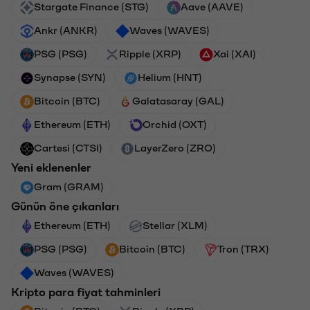
Stargate Finance (STG)
Aave (AAVE)
Ankr (ANKR)
Waves (WAVES)
PSG (PSG)
Ripple (XRP)
Xai (XAI)
Synapse (SYN)
Helium (HNT)
Bitcoin (BTC)
Galatasaray (GAL)
Ethereum (ETH)
Orchid (OXT)
Cartesi (CTSI)
LayerZero (ZRO)
Yeni eklenenler
Gram (GRAM)
Günün öne çıkanları
Ethereum (ETH)
Stellar (XLM)
PSG (PSG)
Bitcoin (BTC)
Tron (TRX)
Waves (WAVES)
Kripto para fiyat tahminleri