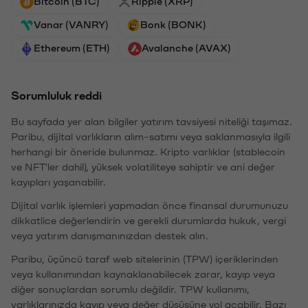
Bitcoin (BTC)
Ripple (XRP)
Vanar (VANRY)
Bonk (BONK)
Ethereum (ETH)
Avalanche (AVAX)
Sorumluluk reddi
Bu sayfada yer alan bilgiler yatırım tavsiyesi niteliği taşımaz.
Paribu, dijital varlıkların alım-satımı veya saklanmasıyla ilgili
herhangi bir öneride bulunmaz. Kripto varlıklar (stablecoin
ve NFT'ler dahil), yüksek volatiliteye sahiptir ve ani değer
kayıpları yaşanabilir.
Dijital varlık işlemleri yapmadan önce finansal durumunuzu
dikkatlice değerlendirin ve gerekli durumlarda hukuk, vergi
veya yatırım danışmanınızdan destek alın.
Paribu, üçüncü taraf web sitelerinin (TPW) içeriklerinden
veya kullanımından kaynaklanabilecek zarar, kayıp veya
diğer sonuçlardan sorumlu değildir. TPW kullanımı,
varlıklarınızda kayıp veya değer düşüşüne yol açabilir. Bazı