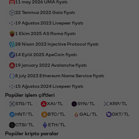
11 may 2026 UMA fiyatı
22 Temmuz 2022 Gala fiyatı
19 Ağustos 2023 Livepeer fiyatı
1 Ekim 2025 AS Roma fiyatı
28 Nisan 2023 Injective Protocol fiyatı
14 Eylül 2025 ApeCoin fiyatı
19 january 2022 Avalanche fiyatı
8 july 2023 Ethereum Name Service fiyatı
15 Ağustos 2024 Livepeer fiyatı
Popüler işlem çiftleri
STG/TL
XAI/TL
SYN/TL
XRP/TL
HNT/TL
BTC/TL
GAL/TL
OXT/TL
CTSI/TL
ETH/TL
Popüler kripto paralar