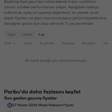
Beşiktaş fiyat geçmişini takip ederek kripto varlıkların
zaman içindeki performansını izleyin. Aşağıdaki tabloyu
kullanarak açılış ve kapanış değerlerini, en yüksek ve en
düşük fiyatları ve işlem hacmini kolayca görüntüleyebilirsiniz.
Seçtiğiniz günün kuru baz alınarak TL'ye çevrilmiştir.
1 gün
1 hafta
1 ay
Tarih
Açılış
En yüksek
Kapanış
En düşük
Haci
Bu tarih aralığı için veri bulunamadı.
Paribu'da daha fazlasını keşfet
Son gezilen geçmiş fiyatlar
27 Nisan 2026 Mask Network fiyatı