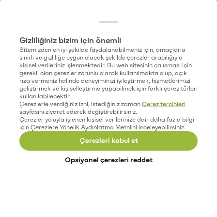
Gizliliğiniz bizim için önemli
Sitemizden en iyi şekilde faydalanabilmeniz için, amaçlarla
sınırlı ve gizliliğe uygun olacak şekilde çerezler aracılığıyla
kişisel verileriniz işlenmektedir. Bu web sitesinin çalışması için
gerekli olan çerezler zorunlu olarak kullanılmakta olup, açık
rıza vermeniz halinde deneyiminizi iyileştirmek, hizmetlerimizi
geliştirmek ve kişiselleştirme yapabilmek için farklı çerez türleri
kullanılabilecektir.
Çerezlerle verdiğiniz izni, istediğiniz zaman
Çerez tercihleri
sayfasını ziyaret ederek değiştirebilirsiniz.
Çerezler yoluyla işlenen kişisel verilerinize dair daha fazla bilgi
için Çerezlere Yönelik Aydınlatma Metni'ni inceleyebilirsiniz.
Çerezleri kabul et
Opsiyonel çerezleri reddet