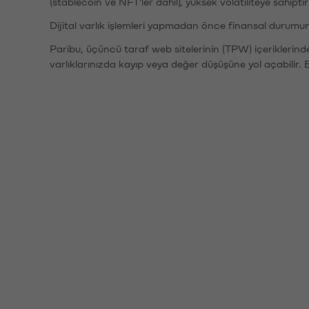
(stablecoin ve NFT'ler dahil), yüksek volatiliteye sahipti
Dijital varlık işlemleri yapmadan önce finansal durumu
Paribu, üçüncü taraf web sitelerinin (TPW) içeriklerin
varlıklarınızda kayıp veya değer düşüşüne yol açabilir. 