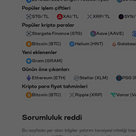
Popüler işlem çiftleri
STG/TL
XAI/TL
XRP/TL
SYN/
Popüler kripto paralar
Stargate Finance (STG)
Aave (AAVE)
Bitcoin (BTC)
Helium (HNT)
Galatas
Yeni eklenenler
Gram (GRAM)
Günün öne çıkanları
Ethereum (ETH)
Stellar (XLM)
PSG (
Kripto para fiyat tahminleri
Bitcoin (BTC)
Ripple (XRP)
Vanar (
Sorumluluk reddi
Bu sayfada yer alan bilgiler yatırım tavsiyesi niteliği ta