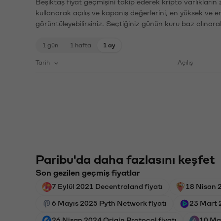
Beşiktaş fiyat geçmişini takip ederek kripto varlıkların
kullanarak açılış ve kapanış değerlerini, en yüksek ve e
görüntüleyebilirsiniz. Seçtiğiniz günün kuru baz alınarak
1 gün
1 hafta
1 ay
Tarih
Açılış
Paribu'da daha fazlasını keşfet
Son gezilen geçmiş fiyatlar
7 Eylül 2021 Decentraland fiyatı
18 Nisan 2
6 Mayıs 2025 Pyth Network fiyatı
23 Mart 
26 Nisan 2024 Origin Protocol fiyatı
10 Mar