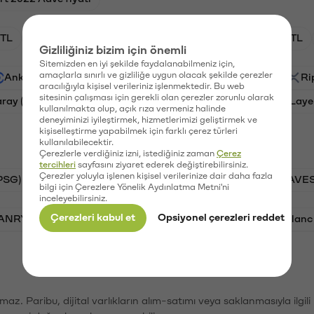
TL
HNT/TL
BTC/TL
GAL/TL
OXT/TL
Gizliliğiniz bizim için önemli
Sitemizden en iyi şekilde faydalanabilmeniz için,
amaçlarla sınırlı ve gizliliğe uygun olacak şekilde çerezler
Ankr (ANKR)
Waves (WAVES)
PSG (PSG)
Ri
aracılığıyla kişisel verileriniz işlenmektedir. Bu web
sitesinin çalışması için gerekli olan çerezler zorunlu olarak
aray (GAL)
Ethereum (ETH)
Orchid (OXT)
Laye
kullanılmakta olup, açık rıza vermeniz halinde
deneyiminizi iyileştirmek, hizmetlerimizi geliştirmek ve
kişiselleştirme yapabilmek için farklı çerez türleri
kullanılabilecektir.
Çerezlerle verdiğiniz izni, istediğiniz zaman
Çerez
tercihleri
sayfasını ziyaret ederek değiştirebilirsiniz.
Çerezler yoluyla işlenen kişisel verilerinize dair daha fazla
PSG)
Bitcoin (BTC)
Tron (TRX)
Waves (WAVES
bilgi için Çerezlere Yönelik Aydınlatma Metni'ni
inceleyebilirsiniz.
Çerezleri kabul et
Opsiyonel çerezleri reddet
VANRY)
Bonk (BONK)
Ethereum (ETH)
Avalanc
şımaz. Paribu, dijital varlıkların alım-satımı veya saklanmasıyla ilgi