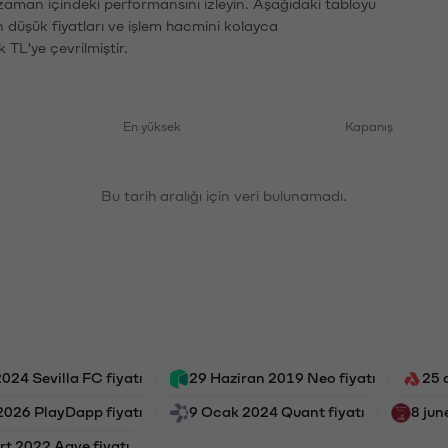
 zaman içindeki performansını izleyin. Aşağıdaki tabloyu
n düşük fiyatları ve işlem hacmini kolayca
 TL'ye çevrilmiştir.
En yüksek
Kapanış
Bu tarih aralığı için veri bulunamadı.
024 Sevilla FC fiyatı
29 Haziran 2019 Neo fiyatı
25 
2026 PlayDapp fiyatı
9 Ocak 2024 Quant fiyatı
8 jun
t 2022 Aave fiyatı