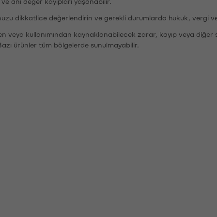
r ve ani değer kayıpları yaşanabilir.
nuzu dikkatlice değerlendirin ve gerekli durumlarda hukuk, vergi v
den veya kullanımından kaynaklanabilecek zarar, kayıp veya diğer 
Bazı ürünler tüm bölgelerde sunulmayabilir.