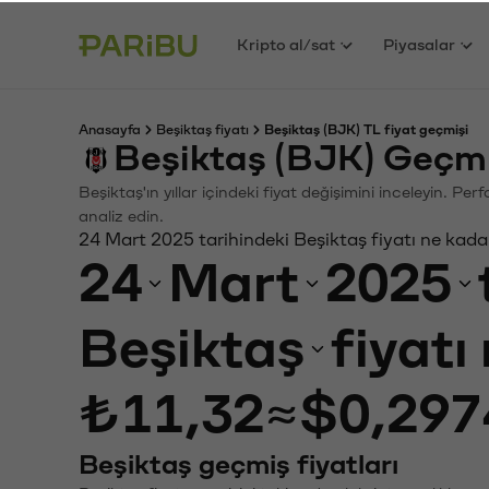
Kripto al/sat
Piyasalar
Anasayfa
Beşiktaş fiyatı
Beşiktaş (BJK) TL fiyat geçmişi
Beşiktaş (BJK) Geçmi
Beşiktaş'ın yıllar içindeki fiyat değişimini inceleyin. P
analiz edin.
24 Mart 2025 tarihindeki Beşiktaş fiyatı ne kada
24
Mart
2025
Beşiktaş
fiyatı
₺11,32
≈
$0,297
Beşiktaş geçmiş fiyatları