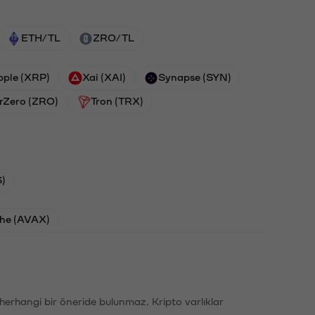
ETH/TL
ZRO/TL
pple (XRP)
Xai (XAI)
Synapse (SYN)
rZero (ZRO)
Tron (TRX)
)
he (AVAX)
li herhangi bir öneride bulunmaz. Kripto varlıklar