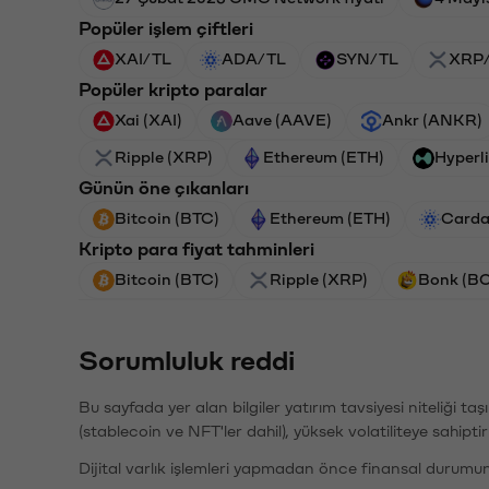
Popüler işlem çiftleri
XAI/TL
ADA/TL
SYN/TL
XRP
Popüler kripto paralar
Xai (XAI)
Aave (AAVE)
Ankr (ANKR)
Ripple (XRP)
Ethereum (ETH)
Hyperl
Günün öne çıkanları
Bitcoin (BTC)
Ethereum (ETH)
Carda
Kripto para fiyat tahminleri
Bitcoin (BTC)
Ripple (XRP)
Bonk (B
Sorumluluk reddi
Bu sayfada yer alan bilgiler yatırım tavsiyesi niteliği ta
(stablecoin ve NFT'ler dahil), yüksek volatiliteye sahipti
Dijital varlık işlemleri yapmadan önce finansal durumu