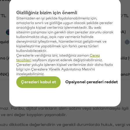
Gizliliğiniz bizim için önemli
/TL
HYPE/TL
GAL/TL
BTC/TL
OXT/TL
Sitemizden en iyi şekilde faydalanabilmeniz için,
amaçlarla sınırlı ve gizliliğe uygun olacak şekilde çerezler
aracılığıyla kişisel verileriniz işlenmektedir. Bu web
PSG (PSG)
Waves (WAVES)
Cardano (ADA)
sitesinin çalışması için gerekli olan çerezler zorunlu olarak
kullanılmakta olup, açık rıza vermeniz halinde
iquid (HYPE)
deneyiminizi iyileştirmek, hizmetlerimizi geliştirmek ve
Galatasaray (GAL)
Orchid (OXT)
kişiselleştirme yapabilmek için farklı çerez türleri
kullanılabilecektir.
Çerezlerle verdiğiniz izni, istediğiniz zaman
Çerez
no (ADA)
Bat (BAT)
Dogecoin (DOGE)
Chiliz
tercihleri
sayfasını ziyaret ederek değiştirebilirsiniz.
Çerezler yoluyla işlenen kişisel verilerinize dair daha fazla
bilgi için Çerezlere Yönelik Aydınlatma Metni'ni
ONK)
inceleyebilirsiniz.
Ethereum (ETH)
Synapse (SYN)
Avalanc
Çerezleri kabul et
Opsiyonel çerezleri reddet
şımaz. Paribu, dijital varlıkların alım-satımı veya saklanmasıyla ilgi
r ve ani değer kayıpları yaşanabilir.
nuzu dikkatlice değerlendirin ve gerekli durumlarda hukuk, vergi v