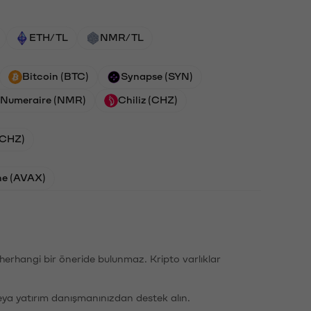
ETH/TL
NMR/TL
Bitcoin (BTC)
Synapse (SYN)
Numeraire (NMR)
Chiliz (CHZ)
 (CHZ)
he (AVAX)
li herhangi bir öneride bulunmaz. Kripto varlıklar
eya yatırım danışmanınızdan destek alın.