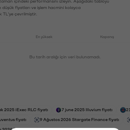
 zaman içindeki performansını izleyin. Aşağıdaki tabloyu
n düşük fiyatları ve işlem hacmini kolayca
 TL'ye çevrilmiştir.
En yüksek
Kapanış
Bu tarih aralığı için veri bulunamadı.
k 2025 iExec RLC fiyatı
7 june 2025 Illuvium fiyatı
2
uventus fiyatı
9 Ağustos 2026 Stargate Finance fiyatı
 2026 Zora fiyatı