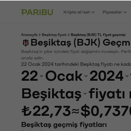
Kripto al/sat
Piyasalar
Anasayfa
Beşiktaş fiyatı
Beşiktaş (BJK) TL fiyat geçmişi
Beşiktaş (BJK) Geçmi
Beşiktaş'ın yıllar içindeki fiyat değişimini inceleyin. P
analiz edin.
22 Ocak 2024 tarihindeki Beşiktaş fiyatı ne kad
22
Ocak
2024
Beşiktaş
fiyatı
₺22,73
≈
$0,737
Beşiktaş geçmiş fiyatları