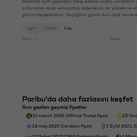
Beşiktaş fiyat geçmişini takip ederek kripto varlıkların
kullanarak açılış ve kapanış değerlerini, en yüksek ve e
görüntüleyebilirsiniz. Seçtiğiniz günün kuru baz alınarak
1 gün
1 hafta
1 ay
Tarih
Açılış
Paribu'da daha fazlasını keşfet
Son gezilen geçmiş fiyatlar
10 march 2025 Official Trump fiyatı
23 Oca
18 may 2025 Cardano fiyatı
1 Eylül 2021 J
27 Şubat 2023 OMG Network fiyatı
4 Mayıs