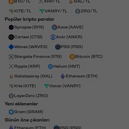
BTC/TL
XRP/TL
GAL/TL
KITE/TL
VANRY/TL
ZRO/TL
Popüler kripto paralar
Synapse (SYN)
Aave (AAVE)
Cartesi (CTSI)
Ankr (ANKR)
Waves (WAVES)
PSG (PSG)
Stargate Finance (STG)
Bitcoin (BTC)
Ripple (XRP)
Helium (HNT)
Galatasaray (GAL)
Ethereum (ETH)
Kite (KITE)
Vanar (VANRY)
LayerZero (ZRO)
Yeni eklenenler
Gram (GRAM)
Günün öne çıkanları
Ethereum (ETH)
PSG (PSG)