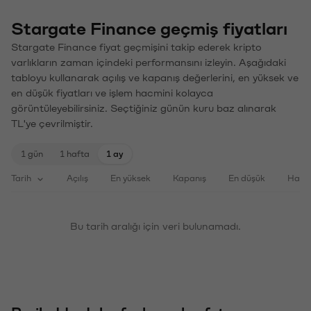
Stargate Finance geçmiş fiyatları
Stargate Finance fiyat geçmişini takip ederek kripto
varlıkların zaman içindeki performansını izleyin. Aşağıdaki
tabloyu kullanarak açılış ve kapanış değerlerini, en yüksek ve
en düşük fiyatları ve işlem hacmini kolayca
görüntüleyebilirsiniz. Seçtiğiniz günün kuru baz alınarak
TL'ye çevrilmiştir.
1 gün
1 hafta
1 ay
Tarih
Açılış
En yüksek
Kapanış
En düşük
Haci
Bu tarih aralığı için veri bulunamadı.