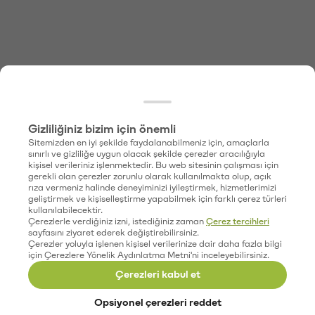
Gizliliğiniz bizim için önemli
Sitemizden en iyi şekilde faydalanabilmeniz için, amaçlarla
sınırlı ve gizliliğe uygun olacak şekilde çerezler aracılığıyla
kişisel verileriniz işlenmektedir. Bu web sitesinin çalışması için
gerekli olan çerezler zorunlu olarak kullanılmakta olup, açık
rıza vermeniz halinde deneyiminizi iyileştirmek, hizmetlerimizi
geliştirmek ve kişiselleştirme yapabilmek için farklı çerez türleri
kullanılabilecektir.
Çerezlerle verdiğiniz izni, istediğiniz zaman
Çerez tercihleri
sayfasını ziyaret ederek değiştirebilirsiniz.
Çerezler yoluyla işlenen kişisel verilerinize dair daha fazla bilgi
için Çerezlere Yönelik Aydınlatma Metni'ni inceleyebilirsiniz.
Çerezleri kabul et
Opsiyonel çerezleri reddet