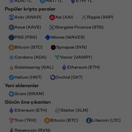
ADA/TL
HNT/TL
ETH/TL
Popüler kripto paralar
Ankr (ANKR)
Xai (XAI)
Ripple (XRP)
Aave (AAVE)
Stargate Finance (STG)
PSG (PSG)
Waves (WAVES)
Bitcoin (BTC)
Synapse (SYN)
Cardano (ADA)
Vanar (VANRY)
Galatasaray (GAL)
Ethereum (ETH)
Helium (HNT)
Orchid (OXT)
Yeni eklenenler
Gram (GRAM)
Günün öne çıkanları
Ethereum (ETH)
Stellar (XLM)
Tron (TRX)
Bitcoin (BTC)
Litecoin (LTC)
Ravencoin (RVN)