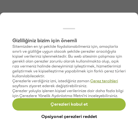
Gizliliğiniz bizim için önemli
Sitemizden en iyi şekilde faydalanabilmeniz için, amaçlarla
sınırlı ve gizliliğe uygun olacak şekilde çerezler aracılığıyla
kişisel verileriniz işlenmektedir. Bu web sitesinin çalışması için
gerekli olan çerezler zorunlu olarak kullanılmakta olup, açık
rıza vermeniz halinde deneyiminizi iyileştirmek, hizmetlerimizi
geliştirmek ve kişiselleştirme yapabilmek için farklı çerez türleri
kullanılabilecektir.
Çerezlerle verdiğiniz izni, istediğiniz zaman
Çerez tercihleri
sayfasını ziyaret ederek değiştirebilirsiniz.
Çerezler yoluyla işlenen kişisel verilerinize dair daha fazla bilgi
için Çerezlere Yönelik Aydınlatma Metni'ni inceleyebilirsiniz.
Çerezleri kabul et
Opsiyonel çerezleri reddet