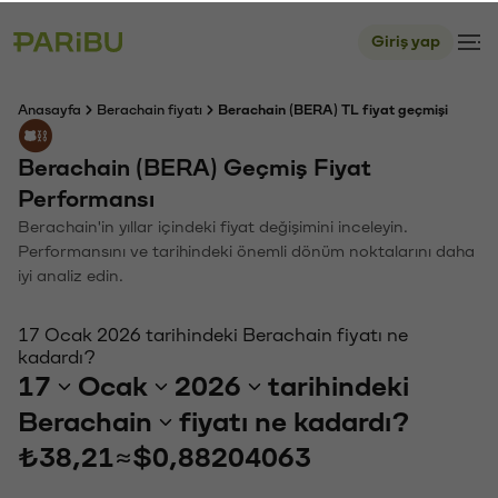
Giriş yap
Anasayfa
Berachain fiyatı
Berachain (BERA) TL fiyat geçmişi
Berachain (BERA) Geçmiş Fiyat
Performansı
Berachain'in yıllar içindeki fiyat değişimini inceleyin.
Performansını ve tarihindeki önemli dönüm noktalarını daha
iyi analiz edin.
17 Ocak 2026 tarihindeki Berachain fiyatı ne
kadardı?
17
Ocak
2026
tarihindeki
Berachain
fiyatı ne kadardı?
₺38,21
≈
$0,88204063