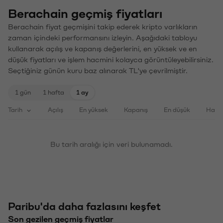
Berachain geçmiş fiyatları
Berachain fiyat geçmişini takip ederek kripto varlıkların
zaman içindeki performansını izleyin. Aşağıdaki tabloyu
kullanarak açılış ve kapanış değerlerini, en yüksek ve en
düşük fiyatları ve işlem hacmini kolayca görüntüleyebilirsiniz.
Seçtiğiniz günün kuru baz alınarak TL'ye çevrilmiştir.
1 gün
1 hafta
1 ay
Tarih
Açılış
En yüksek
Kapanış
En düşük
Haci
Bu tarih aralığı için veri bulunamadı.
Paribu'da daha fazlasını keşfet
Son gezilen geçmiş fiyatlar