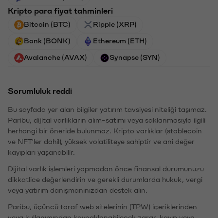
Kripto para fiyat tahminleri
Bitcoin (BTC)
Ripple (XRP)
Bonk (BONK)
Ethereum (ETH)
Avalanche (AVAX)
Synapse (SYN)
Sorumluluk reddi
Bu sayfada yer alan bilgiler yatırım tavsiyesi niteliği taşımaz.
Paribu, dijital varlıkların alım-satımı veya saklanmasıyla ilgili
herhangi bir öneride bulunmaz. Kripto varlıklar (stablecoin
ve NFT'ler dahil), yüksek volatiliteye sahiptir ve ani değer
kayıpları yaşanabilir.
Dijital varlık işlemleri yapmadan önce finansal durumunuzu
dikkatlice değerlendirin ve gerekli durumlarda hukuk, vergi
veya yatırım danışmanınızdan destek alın.
Paribu, üçüncü taraf web sitelerinin (TPW) içeriklerinden
veya kullanımından kaynaklanabilecek zarar, kayıp veya