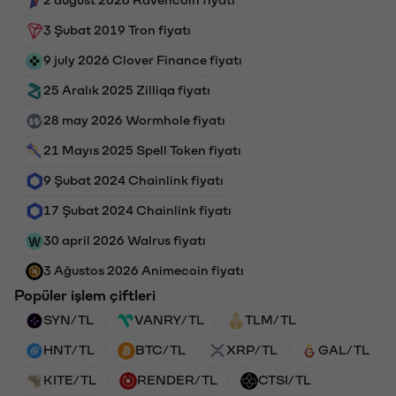
2 august 2026 Ravencoin fiyatı
3 Şubat 2019 Tron fiyatı
9 july 2026 Clover Finance fiyatı
25 Aralık 2025 Zilliqa fiyatı
28 may 2026 Wormhole fiyatı
21 Mayıs 2025 Spell Token fiyatı
9 Şubat 2024 Chainlink fiyatı
17 Şubat 2024 Chainlink fiyatı
30 april 2026 Walrus fiyatı
3 Ağustos 2026 Animecoin fiyatı
Popüler işlem çiftleri
SYN/TL
VANRY/TL
TLM/TL
HNT/TL
BTC/TL
XRP/TL
GAL/TL
KITE/TL
RENDER/TL
CTSI/TL