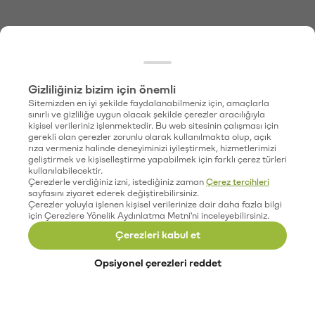
Gizliliğiniz bizim için önemli
Sitemizden en iyi şekilde faydalanabilmeniz için, amaçlarla
sınırlı ve gizliliğe uygun olacak şekilde çerezler aracılığıyla
kişisel verileriniz işlenmektedir. Bu web sitesinin çalışması için
gerekli olan çerezler zorunlu olarak kullanılmakta olup, açık
rıza vermeniz halinde deneyiminizi iyileştirmek, hizmetlerimizi
geliştirmek ve kişiselleştirme yapabilmek için farklı çerez türleri
kullanılabilecektir.
Çerezlerle verdiğiniz izni, istediğiniz zaman
Çerez tercihleri
sayfasını ziyaret ederek değiştirebilirsiniz.
Çerezler yoluyla işlenen kişisel verilerinize dair daha fazla bilgi
için Çerezlere Yönelik Aydınlatma Metni'ni inceleyebilirsiniz.
Çerezleri kabul et
Opsiyonel çerezleri reddet