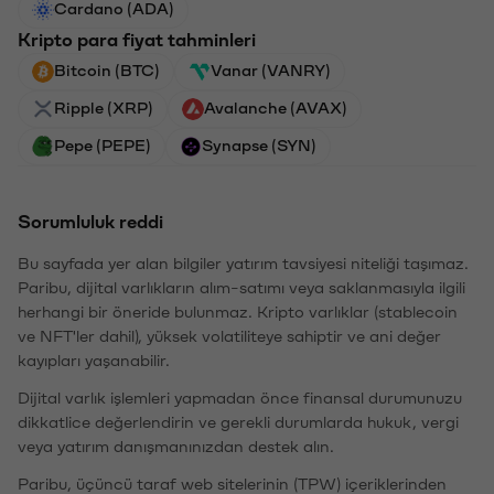
Cardano (ADA)
Kripto para fiyat tahminleri
Bitcoin (BTC)
Vanar (VANRY)
Ripple (XRP)
Avalanche (AVAX)
Pepe (PEPE)
Synapse (SYN)
Sorumluluk reddi
Bu sayfada yer alan bilgiler yatırım tavsiyesi niteliği taşımaz.
Paribu, dijital varlıkların alım-satımı veya saklanmasıyla ilgili
herhangi bir öneride bulunmaz. Kripto varlıklar (stablecoin
ve NFT'ler dahil), yüksek volatiliteye sahiptir ve ani değer
kayıpları yaşanabilir.
Dijital varlık işlemleri yapmadan önce finansal durumunuzu
dikkatlice değerlendirin ve gerekli durumlarda hukuk, vergi
veya yatırım danışmanınızdan destek alın.
Paribu, üçüncü taraf web sitelerinin (TPW) içeriklerinden