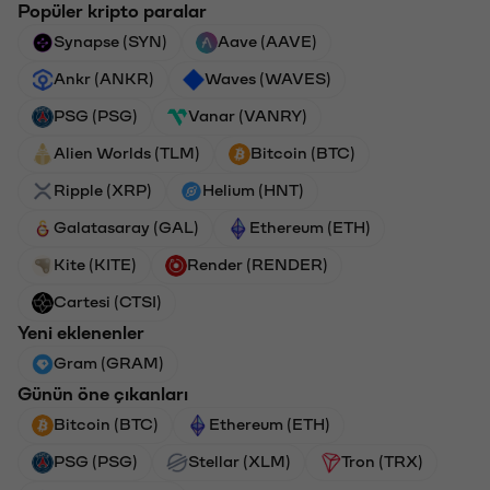
Popüler kripto paralar
Synapse (SYN)
Aave (AAVE)
Ankr (ANKR)
Waves (WAVES)
PSG (PSG)
Vanar (VANRY)
Alien Worlds (TLM)
Bitcoin (BTC)
Ripple (XRP)
Helium (HNT)
Galatasaray (GAL)
Ethereum (ETH)
Kite (KITE)
Render (RENDER)
Cartesi (CTSI)
Yeni eklenenler
Gram (GRAM)
Günün öne çıkanları
Bitcoin (BTC)
Ethereum (ETH)
PSG (PSG)
Stellar (XLM)
Tron (TRX)