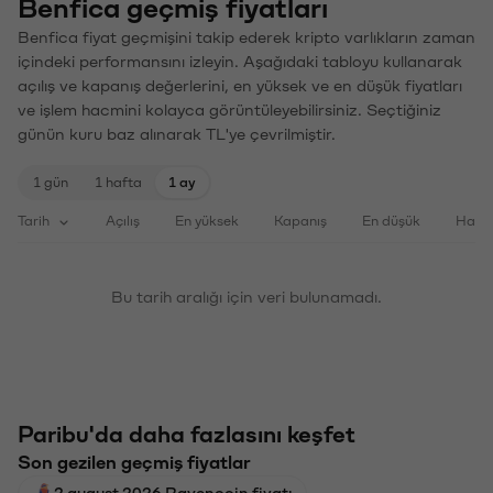
Benfica geçmiş fiyatları
Benfica fiyat geçmişini takip ederek kripto varlıkların zaman
içindeki performansını izleyin. Aşağıdaki tabloyu kullanarak
açılış ve kapanış değerlerini, en yüksek ve en düşük fiyatları
ve işlem hacmini kolayca görüntüleyebilirsiniz. Seçtiğiniz
günün kuru baz alınarak TL'ye çevrilmiştir.
1 gün
1 hafta
1 ay
Tarih
Açılış
En yüksek
Kapanış
En düşük
Haci
Bu tarih aralığı için veri bulunamadı.
Paribu'da daha fazlasını keşfet
Son gezilen geçmiş fiyatlar